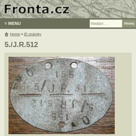
≡ MENU
Home
>
ID známky
5./J.R.512