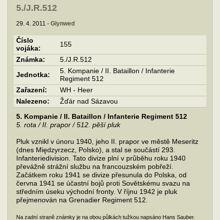
5./J.R.512
29. 4. 2011 -
Glynwed
Číslo
155
vojáka:
Známka:
5./J.R.512
5. Kompanie / II. Bataillon / Infanterie
Jednotka:
Regiment 512
Zařazení:
WH - Heer
Nalezeno:
Žďár nad Sázavou
5. Kompanie / II. Bataillon / Infanterie Regiment 512
5. rota / II. prapor / 512. pěší pluk
Pluk vznikl v únoru 1940, jeho II. prapor ve městě Meseritz
(dnes Międzyrzecz, Polsko), a stal se součástí 293.
Infanteriedivision. Tato divize plní v průběhu roku 1940
převážně strážní službu na francouzském pobřeží.
Začátkem roku 1941 se divize přesunula do Polska, od
června 1941 se účastní bojů proti Sovětskému svazu na
středním úseku východní fronty. V říjnu 1942 je pluk
přejmenován na Grenadier Regiment 512.
Na zadní straně známky je na obou půlkách tužkou napsáno Hans Sauber.