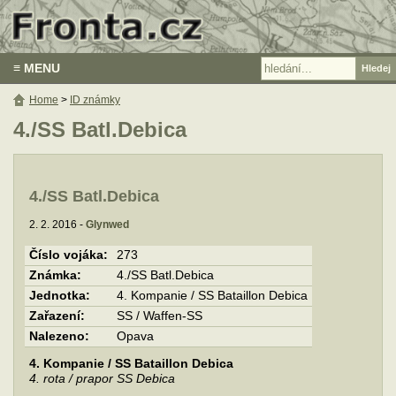
≡ MENU
Home
>
ID známky
4./SS Batl.Debica
4./SS Batl.Debica
2. 2. 2016 -
Glynwed
Číslo vojáka:
273
Známka:
4./SS Batl.Debica
Jednotka:
4. Kompanie / SS Bataillon Debica
Zařazení:
SS / Waffen-SS
Nalezeno:
Opava
4. Kompanie / SS Bataillon Debica
4. rota / prapor SS Debica