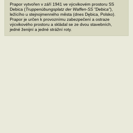
Prapor vytvořen v září 1941 ve výcvikovém prostoru SS
Debica (
Truppenübungsplatz der Waffen-SS "Debica"
),
ležícího u stejnojmenného města (dnes Dębica, Polsko).
Prapor je určen k provoznímu zabezpečení a ostraze
výcvikového prostoru a skládal se ze dvou stavebních,
jedné ženijní a jedné strážní roty.