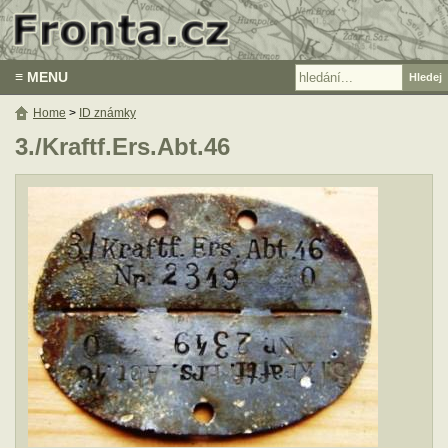
≡ MENU
Home
>
ID známky
3./Kraftf.Ers.Abt.46