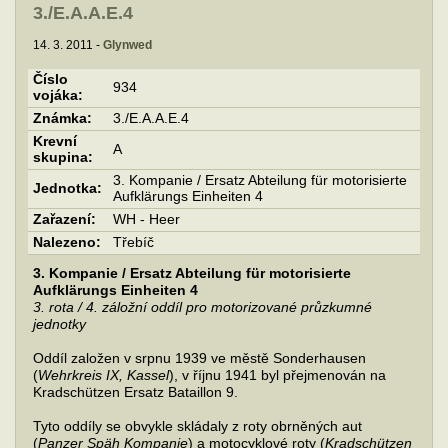
3./E.A.A.E.4
14. 3. 2011 -
Glynwed
Číslo
934
vojáka:
Známka:
3./E.A.A.E.4
Krevní
A
skupina:
3. Kompanie / Ersatz Abteilung für motorisierte
Jednotka:
Aufklärungs Einheiten 4
Zařazení:
WH - Heer
Nalezeno:
Třebíč
3. Kompanie / Ersatz Abteilung für motorisierte
Aufklärungs Einheiten 4
3. rota / 4. záložní oddíl pro motorizované průzkumné
jednotky
Oddíl založen v srpnu 1939 ve městě Sonderhausen
(
Wehrkreis IX, Kassel
), v říjnu 1941 byl přejmenován na
Kradschützen Ersatz Bataillon 9.
Tyto oddíly se obvykle skládaly z roty obrněných aut
(
Panzer Späh Kompanie
) a motocyklové roty (
Kradschützen