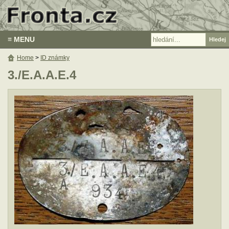
≡ MENU
Home
>
ID známky
3./E.A.A.E.4