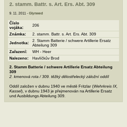
2. stamm. Battr. s. Art. Ers. Abt. 309
9. 11. 2011 -
Glynwed
Číslo
206
vojáka:
Známka:
2. stamm. Battr. s. Art. Ers. Abt. 309
2. Stamm Batterie / schwere Artillerie Ersatz
Jednotka:
Abteilung 309
Zařazení:
WH - Heer
Nalezeno:
Havlíčkův Brod
2. Stamm Batterie / schwere Artillerie Ersatz Abteilung
309
2. kmenová rota / 309. těžký dělostřelecký záložní oddíl
Oddíl založen v dubnu 1940 ve městě Fritzlar (
Wehrkreis IX,
Kassel
), v dubnu 1943 je přejmenován na Artillerie Ersatz
und Ausbildungs Abteilung 309.