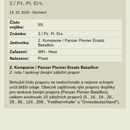
2./ Pz. Pi. Ers.
14. 10. 2010 -
Glynwed
Číslo
59..
vojáka:
Známka:
2./ Pz. Pi. Ers.
2. Kompanie / Panzer Pionier Ersatz
Jednotka:
Bataillon
Zařazení:
WH - Heer
Nalezeno:
Písek
2. Kompanie / Panzer Pionier Ersatz Bataillon
2. rota / tankový ženijní záložní prapor
Bohužel číslo praporu se nedochovalo a nejsme schopni
určit bližší údaje. Obecně zajišťovaly tyto prapory doplňky
pro tankové ženijní prapory (Panzer Pionier Bataillon),
celkem existovalo 10 záložních praporů (5., 16., 19., 28.,
29., 80., 124., 208., "Feldherrnhalle" a "Grossdeutschland").