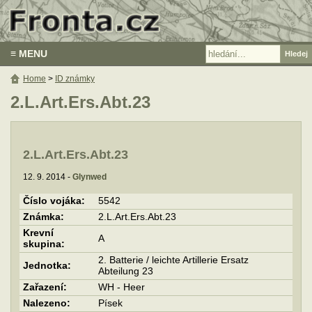
≡ MENU
Home
>
ID známky
2.L.Art.Ers.Abt.23
2.L.Art.Ers.Abt.23
12. 9. 2014 -
Glynwed
Číslo vojáka:
5542
Známka:
2.L.Art.Ers.Abt.23
Krevní
A
skupina:
2. Batterie / leichte Artillerie Ersatz
Jednotka:
Abteilung 23
Zařazení:
WH - Heer
Nalezeno:
Písek