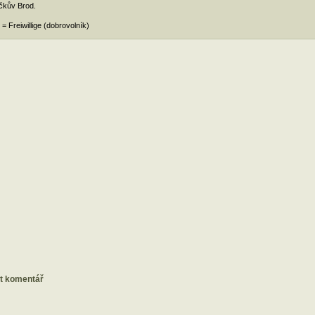
čkův Brod.
= Freiwillige (dobrovolník)
at komentář