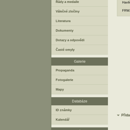
Řády a medaile
Havlí
FRW. 
Válečné zločiny
Literatura
Dokumenty
Dotazy a odpovědi
Časté omyly
Galerie
Propaganda
Fotogalerie
Mapy
Databáze
ID známky
Přid
Kalendář