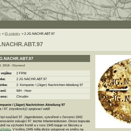
e
>
ID známky
> 2.JG.NACHR.ABT.97
G.NACHR.ABT.97
JG.NACHR.ABT.97
0. 2016 -
Glynwed
 vojáka:
2 FRW.
ka:
2.JG.NACHR.ABT.97
otka:
2. Kompanie / (Jäger) Nachrichten Abteilung 97
zení:
WH - Heer
zeno:
Chrudim
ompanie / (Jäger) Nachrichten Abteilung 97
ta / 97. (myslivecký) spojovací oddíl
 byl součástí 97. Jägerdivision, vytvořené v červenci 1942
enováním stávající 97. leichte Infanteriedivision. Divize bojovala
dně na východní frontě a v roce 1945 bojuje ve Slezsku a
učínsku
. V květnu 1945 měla divize ustupovat ve směru na