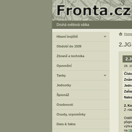
Druhá světová válka
Hom
Hlavní bojiště
2.J
Období do 1939
Zbraně a technika
2.
Opevnění
26. 1
Číslo
Tanky
Znám
Jednotky
Jedn
Zařa
Špionáž
Nale
Osobnosti
2. K
2. ro
Osudy, vzpomínky
Oddíl
přejm
Data & fakta
výhra
na
Hl