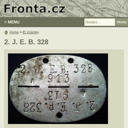
≡ MENU
Home
>
ID známky
2. J. E. B. 328