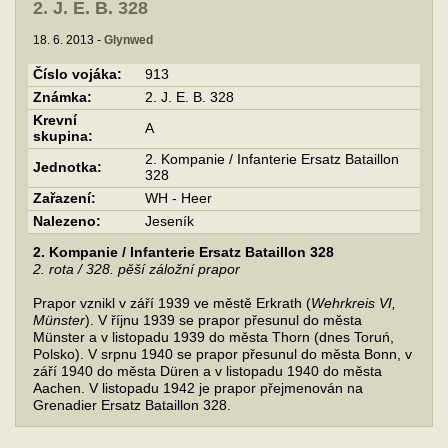
2. J. E. B. 328
18. 6. 2013 -
Glynwed
Číslo vojáka:
913
Známka:
2. J. E. B. 328
Krevní
A
skupina:
2. Kompanie / Infanterie Ersatz Bataillon
Jednotka:
328
Zařazení:
WH - Heer
Nalezeno:
Jeseník
2. Kompanie / Infanterie Ersatz Bataillon 328
2. rota / 328. pěší záložní prapor
Prapor vznikl v září 1939 ve městě Erkrath (
Wehrkreis VI,
Münster
). V říjnu 1939 se prapor přesunul do města
Münster a v listopadu 1939 do města Thorn (dnes Toruń,
Polsko). V srpnu 1940 se prapor přesunul do města Bonn, v
září 1940 do města Düren a v listopadu 1940 do města
Aachen. V listopadu 1942 je prapor přejmenován na
Grenadier Ersatz Bataillon 328.