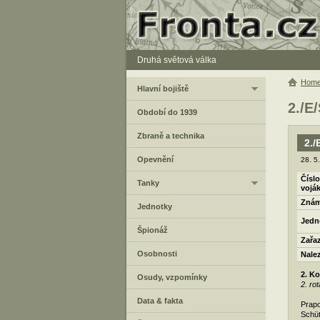
Druhá světová válka
Hom
Hlavní bojiště
2./E
Období do 1939
Zbraně a technika
2./
Opevnění
28. 5
Číslo
Tanky
vojá
Znám
Jednotky
Jedn
Špionáž
Zařa
Osobnosti
Nale
2. Ko
Osudy, vzpomínky
2. rot
Data & fakta
Prapo
Schüt