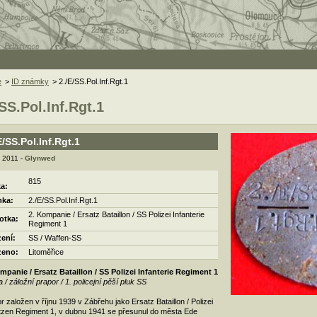
e
>
ID známky
> 2./E/SS.Pol.Inf.Rgt.1
/SS.Pol.Inf.Rgt.1
E/SS.Pol.Inf.Rgt.1
. 2011 -
Glynwed
815
ka:
ka:
2./E/SS.Pol.Inf.Rgt.1
2. Kompanie / Ersatz Bataillon / SS Polizei Infanterie
otka:
Regiment 1
zení:
SS / Waffen-SS
zeno:
Litoměřice
mpanie / Ersatz Bataillon / SS Polizei Infanterie Regiment 1
a / záložní prapor / 1. policejní pěší pluk SS
r založen v říjnu 1939 v Zábřehu jako Ersatz Bataillon / Polizei
zen Regiment 1, v dubnu 1941 se přesunul do města Ede