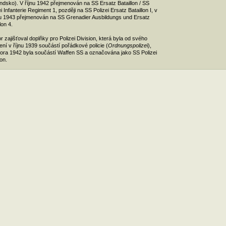
ndsko). V říjnu 1942 přejmenován na SS Ersatz Bataillon / SS
ei Infanterie Regiment 1, později na SS Polizei Ersatz Bataillon I, v
 1943 přejmenován na SS Grenadier Ausbildungs und Ersatz
lon 4.
r zajišťoval doplňky pro Polizei Division, která byla od svého
ení v říjnu 1939 součástí pořádkové policie (
Ordnungspolize
i),
ora 1942 byla součástí Waffen SS a označována jako SS Polizei
ion.