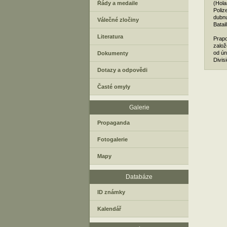
Řády a medaile
(Hola
Poliz
dubnu
Válečné zločiny
Batail
Literatura
Prapo
založ
od ún
Dokumenty
Divis
Dotazy a odpovědi
Časté omyly
Galerie
Propaganda
Fotogalerie
Mapy
Databáze
ID známky
Kalendář