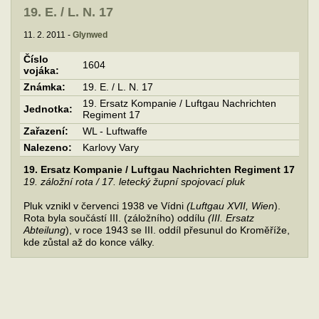
19. E. / L. N. 17
11. 2. 2011 -
Glynwed
Číslo
1604
vojáka:
Známka:
19. E. / L. N. 17
19. Ersatz Kompanie / Luftgau Nachrichten
Jednotka:
Regiment 17
Zařazení:
WL - Luftwaffe
Nalezeno:
Karlovy Vary
19. Ersatz Kompanie / Luftgau Nachrichten Regiment 17
19. záložní rota / 17. letecký župní spojovací pluk
Pluk vznikl v červenci 1938 ve Vídni
(Luftgau XVII, Wien
).
Rota byla součástí III. (záložního) oddílu
(III. Ersatz
Abteilung
), v roce 1943 se III. oddíl přesunul do Kroměříže,
kde zůstal až do konce války.