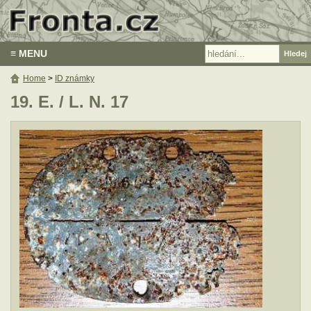
≡ MENU
Home
>
ID známky
19. E. / L. N. 17