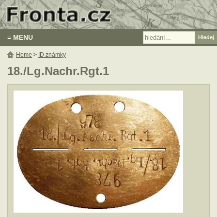
≡ MENU
Home
>
ID známky
18./Lg.Nachr.Rgt.1