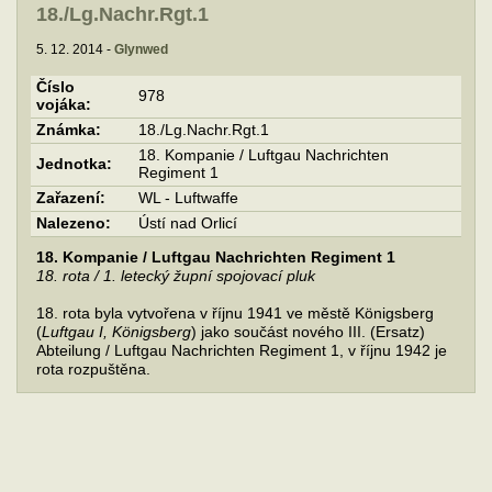
18./Lg.Nachr.Rgt.1
5. 12. 2014 -
Glynwed
Číslo
978
vojáka:
Známka:
18./Lg.Nachr.Rgt.1
18. Kompanie / Luftgau Nachrichten
Jednotka:
Regiment 1
Zařazení:
WL - Luftwaffe
Nalezeno:
Ústí nad Orlicí
18. Kompanie / Luftgau Nachrichten Regiment 1
18. rota / 1. letecký župní spojovací pluk
18. rota byla vytvořena v říjnu 1941 ve městě Königsberg
(
Luftgau I, Königsberg
) jako součást nového III. (Ersatz)
Abteilung / Luftgau Nachrichten Regiment 1, v říjnu 1942 je
rota rozpuštěna.