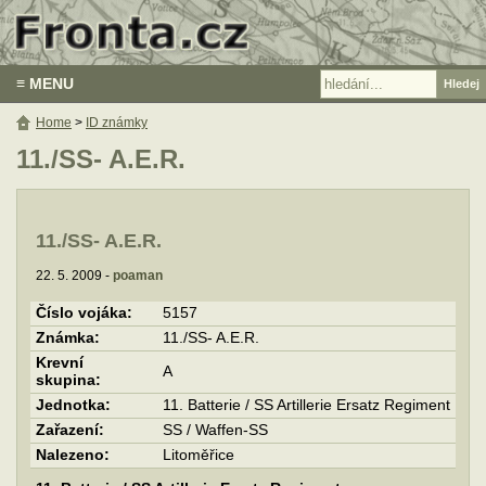
≡ MENU
Home
>
ID známky
11./SS- A.E.R.
11./SS- A.E.R.
22. 5. 2009 -
poaman
Číslo vojáka:
5157
Známka:
11./SS- A.E.R.
Krevní
A
skupina:
Jednotka:
11. Batterie / SS Artillerie Ersatz Regiment
Zařazení:
SS / Waffen-SS
Nalezeno:
Litoměřice