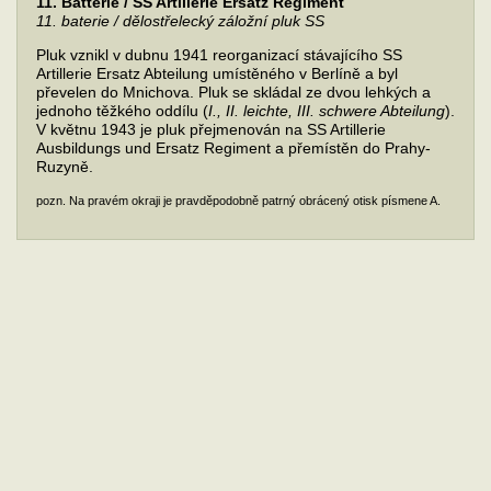
11. Batterie / SS Artillerie Ersatz Regiment
11. baterie / dělostřelecký záložní pluk SS
Pluk vznikl v dubnu 1941 reorganizací stávajícího SS
Artillerie Ersatz Abteilung umístěného v Berlíně a byl
převelen do Mnichova. Pluk se skládal ze dvou lehkých a
jednoho těžkého oddílu (
I., II. leichte, III. schwere Abteilung
).
V květnu 1943 je pluk přejmenován na SS Artillerie
Ausbildungs und Ersatz Regiment a přemístěn do Prahy-
Ruzyně.
pozn. Na pravém okraji je pravděpodobně patrný obrácený otisk písmene A.