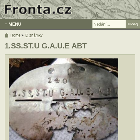
≡ MENU
Home
>
ID známky
1.SS.ST.U G.A.U.E ABT