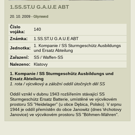
1.SS.ST.U G.A.U.E ABT
20. 10. 2009 -
Glynwed
Číslo
140
vojáka:
Známka:
1.SS.ST.U G.A.U.E ABT
1. Kompanie / SS Sturmgeschütz Ausbildungs
Jednotka:
und Ersatz Abteilung
Zařazení:
SS / Waffen-SS
Nalezeno:
Klatovy
1. Kompanie / SS Sturmgeschütz Ausbildungs und
Ersatz Abteilung
1. rota / výcvikový a záložní oddíl útočných děl SS
Oddíl vznikl v dubnu 1943 rozšířením stávající SS
Sturmgeschütz Ersatz Batterie, umístěné ve výcvikovém
prostoru SS "Heidelager" (u obce Dębica, Polsko). V srpnu
1944 je oddíl přemístěn do obce Janowitz (dnes Vrchotovy
Janovice) ve výcvikovém prostoru SS "Böhmen-Mähren".