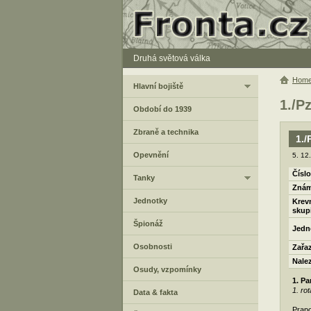
Druhá světová válka
Hom
Hlavní bojiště
1./P
Období do 1939
Zbraně a technika
1./
Opevnění
5. 12
Číslo
Tanky
Znám
Jednotky
Krev
skup
Špionáž
Jedn
Osobnosti
Zařa
Nale
Osudy, vzpomínky
1. P
1. ro
Data & fakta
Prapo