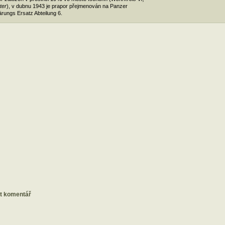
ter
), v dubnu 1943 je prapor přejmenován na Panzer
ärungs Ersatz Abteilung 6.
at komentář