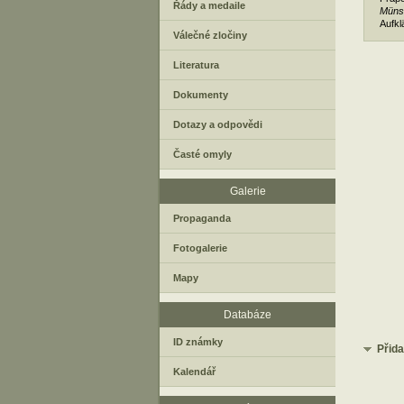
Řády a medaile
Müns
Aufkl
Válečné zločiny
Literatura
Dokumenty
Dotazy a odpovědi
Časté omyly
Galerie
Propaganda
Fotogalerie
Mapy
Databáze
ID známky
Přid
Kalendář