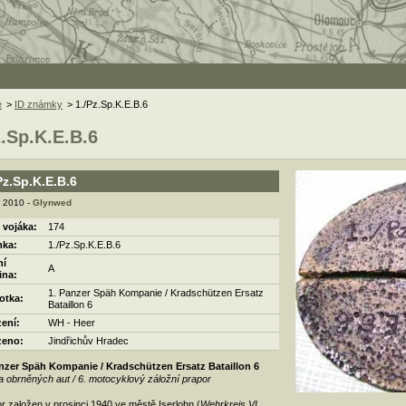
e
>
ID známky
> 1./Pz.Sp.K.E.B.6
z.Sp.K.E.B.6
Pz.Sp.K.E.B.6
. 2010 -
Glynwed
 vojáka:
174
ka:
1./Pz.Sp.K.E.B.6
ní
A
ina:
1. Panzer Späh Kompanie / Kradschützen Ersatz
otka:
Bataillon 6
zení:
WH - Heer
zeno:
Jindřichův Hradec
anzer Späh Kompanie / Kradschützen Ersatz Bataillon 6
ta obrněných aut / 6. motocyklový záložní prapor
r založen v prosinci 1940 ve městě Iserlohn (
Wehrkreis VI,