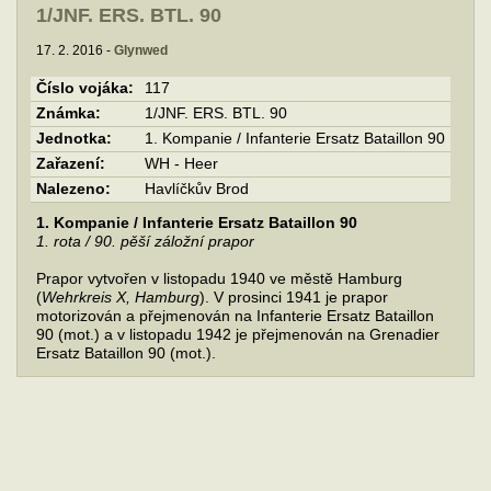
1/JNF. ERS. BTL. 90
17. 2. 2016 -
Glynwed
Číslo vojáka:
117
Známka:
1/JNF. ERS. BTL. 90
Jednotka:
1. Kompanie / Infanterie Ersatz Bataillon 90
Zařazení:
WH - Heer
Nalezeno:
Havlíčkův Brod
1. Kompanie / Infanterie Ersatz Bataillon 90
1. rota / 90. pěší záložní prapor
Prapor vytvořen v listopadu 1940 ve městě Hamburg
(
Wehrkreis X, Hamburg
). V prosinci 1941 je prapor
motorizován a přejmenován na Infanterie Ersatz Bataillon
90 (mot.) a v listopadu 1942 je přejmenován na Grenadier
Ersatz Bataillon 90 (mot.).