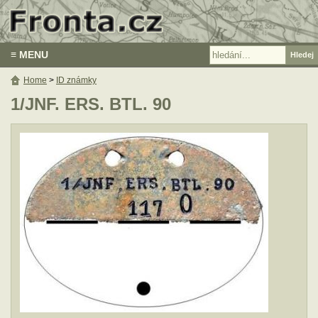
≡ MENU
Home
>
ID známky
1/JNF. ERS. BTL. 90