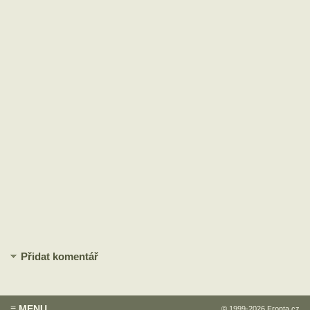
Přidat komentář
≡ MENU
© 1999-2026
Fronta.cz