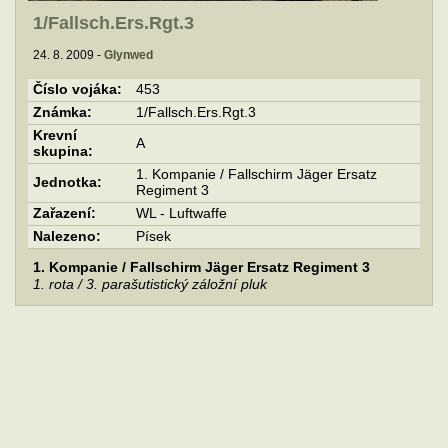
1/Fallsch.Ers.Rgt.3
24. 8. 2009 -
Glynwed
Číslo vojáka:
453
Známka:
1/Fallsch.Ers.Rgt.3
Krevní
A
skupina:
1. Kompanie / Fallschirm Jäger Ersatz
Jednotka:
Regiment 3
Zařazení:
WL - Luftwaffe
Nalezeno:
Písek
1. Kompanie / Fallschirm Jäger Ersatz Regiment 3
1. rota / 3. parašutistický záložní pluk