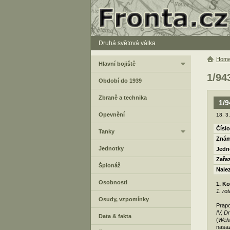
Druhá světová válka
Hom
Hlavní bojiště
1/94
Období do 1939
Zbraně a technika
1/9
Opevnění
18. 3
Číslo
Tanky
Znám
Jednotky
Jedn
Zařa
Špionáž
Nale
Osobnosti
1. K
1. ro
Osudy, vzpomínky
Prapo
IV, D
Data & fakta
(
Wehr
nasa