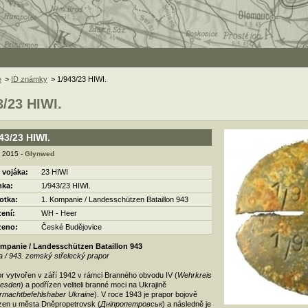
e
>
ID známky
> 1/943/23 HIWI.
3/23 HIWI.
43/23 HIWI.
. 2015 -
Glynwed
 vojáka:
23 HIWI
ka:
1/943/23 HIWI.
otka:
1. Kompanie / Landesschützen Bataillon 943
zení:
WH - Heer
zeno:
České Budějovice
ompanie / Landesschützen Bataillon 943
ta / 943. zemský střelecký prapor
r vytvořen v září 1942 v rámci Branného obvodu IV (
Wehrkreis
resden
) a podřízen veliteli branné moci na Ukrajině
machtbefehlshaber Ukraine
). V roce 1943 je prapor bojově
zen u města Dněpropetrovsk (
Дніпропетровськ
) a následně je