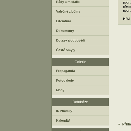
Řády a medaile
podří
přejm
podří
Válečné zločiny
HIWI 
Literatura
Dokumenty
Dotazy a odpovědi
Časté omyly
Galerie
Propaganda
Fotogalerie
Mapy
Databáze
ID známky
Kalendář
Přid