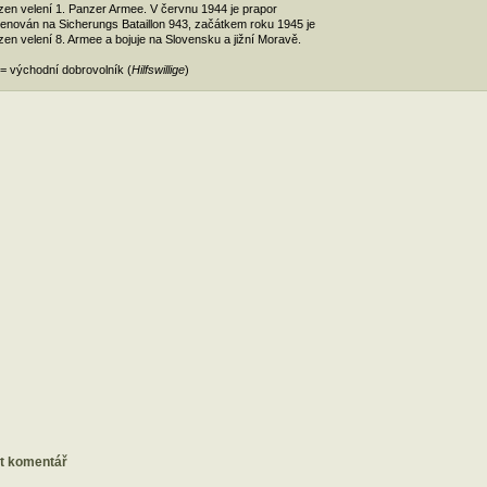
zen velení 1. Panzer Armee. V červnu 1944 je prapor
enován na Sicherungs Bataillon 943, začátkem roku 1945 je
zen velení 8. Armee a bojuje na Slovensku a jižní Moravě.
= východní dobrovolník (
Hilfswillige
)
at komentář