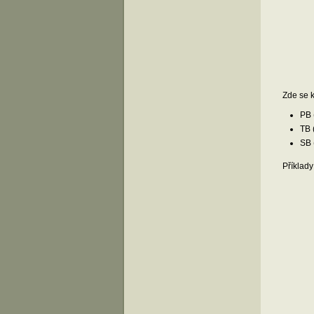
Zde se k
PB 
TB 
SB 
Příklady