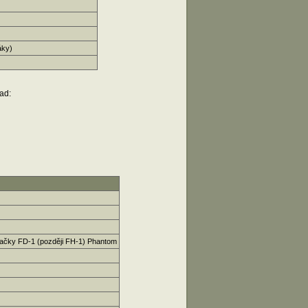
áky)
lad:
íhačky FD-1 (později FH-1) Phantom