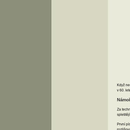
Když ne
v 60. le
Námořn
Za tech
spletitě
První pí
rozlišov