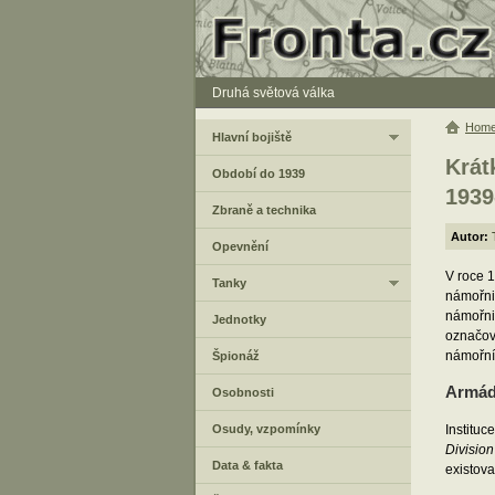
Druhá světová válka
Hom
Hlavní bojiště
Krát
Období do 1939
1939
Zbraně a technika
Autor:
Opevnění
V roce 1
Tanky
námořni
námořnic
Jednotky
označová
námořní 
Špionáž
Armád
Osobnosti
Osudy, vzpomínky
Instituc
Division
Data & fakta
existova