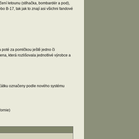
čení letounu (stíhačka, bombardér a pod),
 B-17, tak jak to znají asi všichni fandové
a poté za pomlčkou ještě jedno či
ena, která rozlišovala jednotlivé výrobce a
 počátku označeny podle nového systému
ornie)