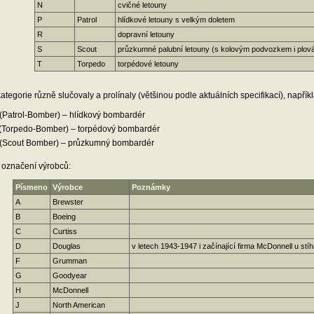
N
cvičné letouny
P
Patrol
hlídkové letouny s velkým doletem
R
dopravní letouny
S
Scout
průzkumné palubní letouny (s kolovým podvozkem i plov
T
Torpedo
torpédové letouny
ategorie různě slučovaly a prolínaly (většinou podle aktuálních specifikací), napřík
(Patrol-Bomber) – hlídkový bombardér
(Torpedo-Bomber) – torpédový bombardér
(Scout Bomber) – průzkumný bombardér
 označení výrobců:
Písmeno
Výrobce
Poznámky
A
Brewster
B
Boeing
C
Curtiss
D
Douglas
v letech 1943-1947 i začínající firma McDonnell u st
F
Grumman
G
Goodyear
H
McDonnell
J
North American