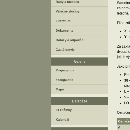
Řády a medaile
Samotné 
za pomlč
Válečné zločiny
letectv
Literatura
Před zá
Dokumenty
X
- 
Y
- 
Dotazy a odpovědi
Za zákla
Časté omyly
dvoucife
jejich v
Galerie
Jako př
Propaganda
P
– 
Fotogalerie
38
–
pís
Mapy
L
– 
5
– 
Databáze
LO
ID známky
Označení
Kalendář
Označe
A