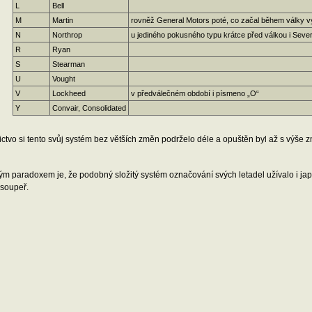
L
Bell
M
Martin
rovněž General Motors poté, co začal během války vyr
N
Northrop
u jediného pokusného typu krátce před válkou i Seve
R
Ryan
S
Stearman
U
Vought
V
Lockheed
v předválečném období i písmeno „O“
Y
Convair, Consolidated
ctvo si tento svůj systém bez větších změn podrželo déle a opuštěn byl až s výš
m paradoxem je, že podobný složitý systém označování svých letadel užívalo i jap
 soupeř.