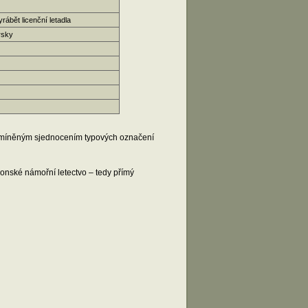
ábět licenční letadla
rsky
e zmíněným sjednocením typových označení
onské námořní letectvo – tedy přímý