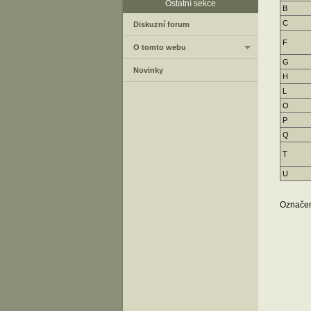
Ostatní sekce
B
C
Diskuzní forum
F
O tomto webu
G
Novinky
H
L
O
P
Q
T
U
Označen