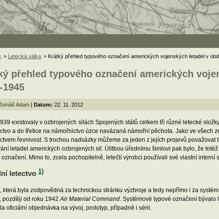
e
>
Letecká válka
> Krátký přehled typového označení amerických vojenských letadel v ob
ký přehled typového označení amerických vojen
-1945
Tomáš Adam
|
Datum:
22. 11. 2012
939 existovaly v ozbrojených silách Spojených států celkem tři různé letecké slož
ctvo a do třetice na námořnictvo úzce navázaná námořní pěchota. Jako ve všech 
tvem řevnivost. S trochou nadsázky můžeme za jeden z jejích projevů považovat t
ní letadel amerických ozbrojených sil. Úlitbou úřednímu šimlovi pak bylo, že totéž l
označení. Mimo to, zcela pochopitelně, letečtí výrobci používali své vlastní intern
1)
ní letectvo
e, která byla zodpovědná za technickou stránku výzbroje a tedy nepřímo i za syst
, později od roku 1942
Air Material Command
. Systémové typové označení bývalo l
la oficiální objednávka na vývoj, prototyp, případně i sérii.