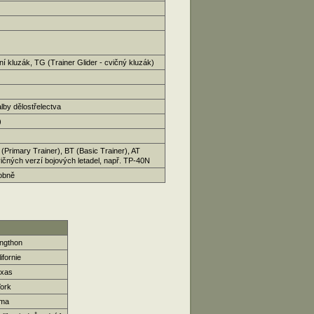
ní kluzák, TG (Trainer Glider - cvičný kluzák)
lby dělostřelectva
)
 (Primary Trainer), BT (Basic Trainer), AT
čných verzí bojových letadel, např. TP-40N
dobně
ingthon
ifornie
exas
York
oma