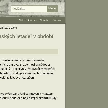
Diskuzní forum
O webu
Kontakt
dobí 1939-1945
ských letadel v období
ky. Své letce měla pozemní armáda,
zemích, panovala i zde mezi armádou a
aké to, že existovaly dva systémy typového
etadlo dostalo jak armádní, tak i odlišné
í systémy typových označení.
ém typových označení se nazývala
Material
etounu přiděleno nejčastěji v okamžiku kdy