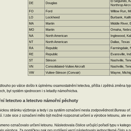
El Segundo, Ka
DE
Douglas
Northrop Airc
FO
Ford
Willow Run, M
LO
Lockheed
Burbank, Kalif
MA
Martin
Middle River, 
MO
Martin
Omaha, Nebr
NA
North American
Inglewood, Kal
NT
North American
Dallas, Texas
RA
Republic
Farmingdale, 
RE
Republic
Evansville, In
ST
Stinson
Nashville, Te
VN
Consolidated-Vultee Aircraft
Nashville, Te
VW
Vultee-Stinson (Convair)
Wayne, Michi
dlouho po válce došlo k úplnému osamostatnění letectva, přišla i zpětná změna 
tech, byl systém sjednocen i s letadly námořnictva.
í letectvo a letectvo námořní pěchoty
nickou stránku výzbroje a tedy i za systém označení nesla zodpovědnost
Bureau of
jší. I zde sice z označení mělo být možné rozpoznat určení a výrobce letounu, ale e
smeno označovalo určení letounu. Následovala číslice určující pořadí typu v katego
alo výrobce. Za pomlčkou pak pro rozlišení verzí následovalo jednociferné číslo a 