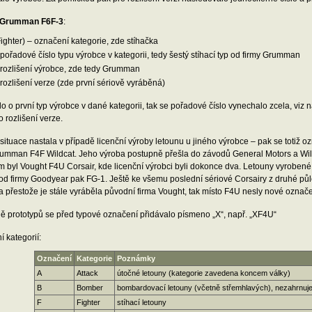
Grumman F6F-3
:
ighter) – označení kategorie, zde stíhačka
pořadové číslo typu výrobce v kategorii, tedy šestý stíhací typ od firmy Grumman
rozlišení výrobce, zde tedy Grumman
rozlišení verze (zde první sériově vyráběná)
o o první typ výrobce v dané kategorii, tak se pořadové číslo vynechalo zcela, viz n
o rozlišení verze.
 situace nastala v případě licenční výroby letounu u jiného výrobce – pak se totiž 
rumman F4F Wildcat. Jeho výroba postupně přešla do závodů General Motors a Wi
 byl Vought F4U Corsair, kde licenční výrobci byli dokonce dva. Letouny vyrobené
od firmy Goodyear pak FG-1. Ještě ke všemu poslední sériové Corsairy z druhé půle
 a přestože je stále vyráběla původní firma Vought, tak místo F4U nesly nové označ
ě prototypů se před typové označení přidávalo písmeno „X“, např. „XF4U“
í kategorií:
Označení
Kategorie
Poznámky
A
Attack
útočné letouny (kategorie zavedena koncem války)
B
Bomber
bombardovací letouny (včetně střemhlavých), nezahrnuje
F
Fighter
stíhací letouny