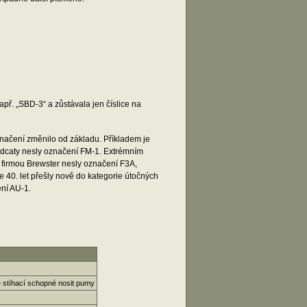
apř. „SBD-3“ a zůstávala jen číslice na
označení změnilo od základu. Příkladem je
ldcaty nesly označení FM-1. Extrémním
 firmou Brewster nesly označení F3A,
 40. let přešly nově do kategorie útočných
ení AU-1.
 stíhací schopné nosit pumy