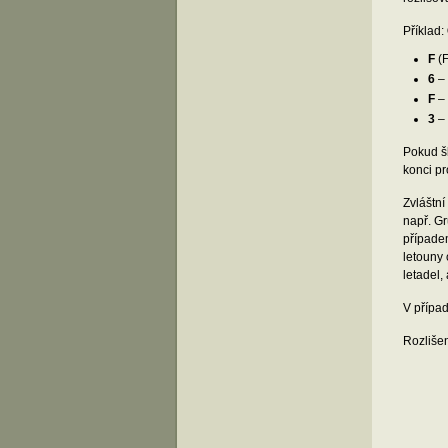
Příklad:
F
(F
6
– 
F
– 
3
– 
Pokud šl
konci pr
Zvláštní
např. G
případem
letouny 
letadel,
V případ
Rozlišen