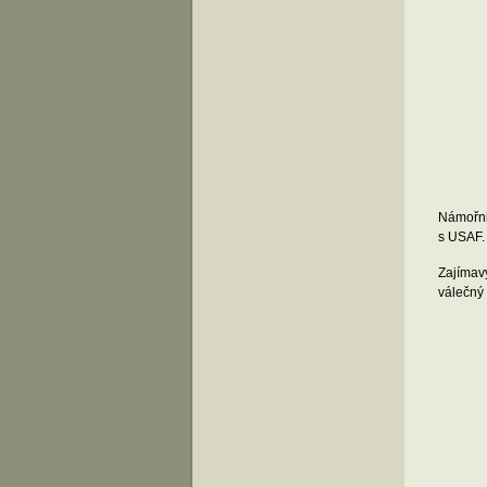
Námořni
s USAF.
Zajímavý
válečný