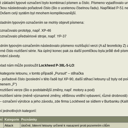
základní typové označení bylo kombinací písmen a číslic. Písmeno vyjadřovalo ur
kou následovalo pořadové číslo (šlo o ucelenou číselnou řadu). Například P-51 nebo
í. Ovšem celý systém byl mnohem komplikovanější.
kladním typovým označením se mohly objevit písmena:
označovalo prototyp, např. XP-46
označovalo předsériové stroje, např. YP-37
dním typovým označením následovalo písmeno rozlišující verzi (A až teoreticky Z) 
rné číslo rozlišení série. Na úplný konec pak za další pomlčkou byla ještě dvě písm
ýrobní závody.
íklad nám může posloužit
Lockheed P-38L-5-LO
:
kategorie letounu, v tomto případě „Pursuit“ – stíhačka
 pořadové číslo (poslední v této řadě byl XP-90, další stíhací letouny už byly od
menem „F“)
rozlišení verze (šlo o podstatnější změny, např. motory a pod)
rozlišení série (méně významné změny, většinou vnitřní vybavení, různé drobnosti)
– označení výrobce a jeho závodu, zde firma Lockheed se sídlem v Burbanku (Kalif
 jednotlivých kategorií:
ní
Kategorie
Poznámky
Attack
útočné, bitevní letouny určené k nasazení proti pozemním cílům