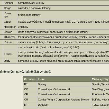
Bomber
bombardovací letouny
Cargo
nákladní a dopravní letouny
Photo.
průzkumné letouny
rec.
Glider
kluzák, zde většinou v další kombinaci, např. CG (Cargo Glider), tedy náklad
Helicopter
vrtulníky
Liasion
lehké spojovací a později i pozorovací a průzkumné letouny
Observer
těžší vícemístné pozorovací a průzkumné letouny, typicky určené k řízení pa
Pursuit
stíhací letouny (tehdejší terminologie by se více blížila významu „přepadový“
cvičné létající cíle (často v kombinaci, např. QP-63)
cvičný, školní letoun, i zde se užívalo další písmeno pro rozlišení výcviku PT
Trainer
(Advanced Trainer), případně se písmeno T naopak používalo k označení cvi
Utility
pomocné letouny, často původně zrekvírované lehké dopravní letouny a po
í některých nejvýznačnějších výrobců:
Označení
Firma
Místo výroby
BE
Boeing
Seattle, Wash
CO
Consolidated-Vultee Aircraft
San Diego, Kal
CF
Consolidated-Vultee Aircraft
Fort Worth, T
CU
Curtiss-Wright Corporation, Airplane Division
Buffalo, New 
DT
Douglas
Tulsa, Oklah