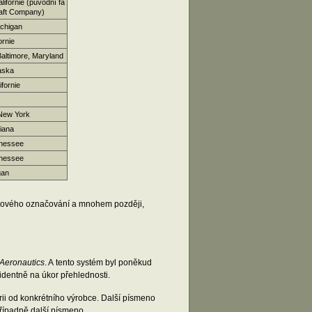
lifornie (původní fa
raft Company)
ichigan
ornie
Baltimore, Maryland
aska
ifornie
New York
diana
nnessee
nnessee
gan
typového označování a mnohem později,
 Aeronautics
. A tento systém byl poněkud
videntně na úkor přehlednosti.
rii od konkrétního výrobce. Další písmeno
případně další písmeno.