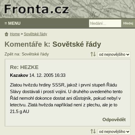
≡ MENU
Home
>
Sovětské řády
Komentáře k:
Sovětské řády
Zpět na: Sovětské řády
Re: HEZKE
Kazakov
14. 12. 2005 16:33
Zlatou hvězdu hrdiny SSSR, jakož i první stupeň Řádu
Slávy dostávali i prostí vojíni. U druhého uvedeného tento
Řád nemohl dokonce dostat ani důstojník, pokud nebyl v
letectvu. Zlatá hvězda například není z plechu, ale je to
21.5 g AU
Odpovědět