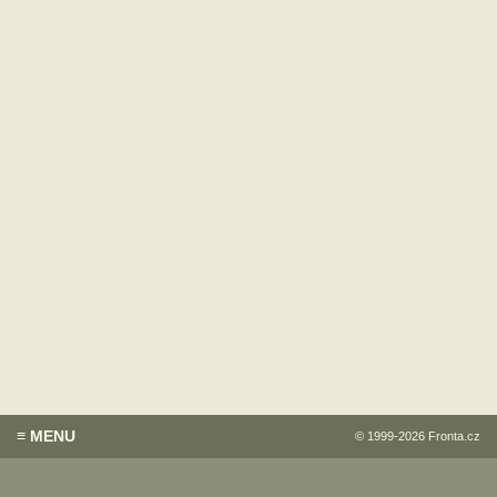
≡ MENU
© 1999-2026
Fronta.cz