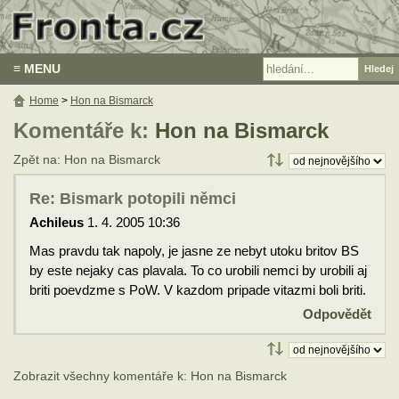
≡ MENU
Home
>
Hon na Bismarck
Komentáře k:
Hon na Bismarck
Zpět na: Hon na Bismarck
Re: Bismark potopili němci
Achileus
1. 4. 2005 10:36
Mas pravdu tak napoly, je jasne ze nebyt utoku britov BS
by este nejaky cas plavala. To co urobili nemci by urobili aj
briti poevdzme s PoW. V kazdom pripade vitazmi boli briti.
Odpovědět
Zobrazit všechny komentáře k: Hon na Bismarck