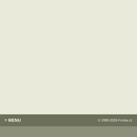
≡ MENU
© 1999-2026
Fronta.cz