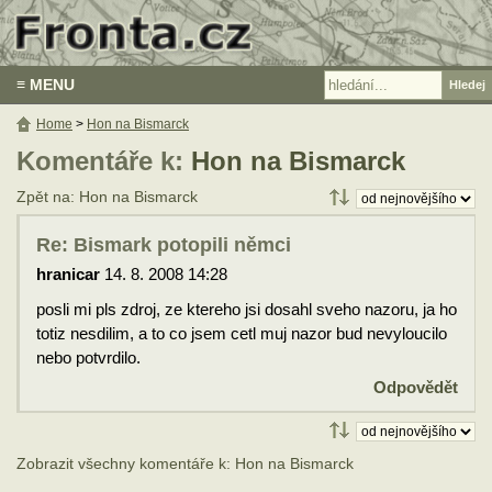
≡ MENU
Home
>
Hon na Bismarck
Komentáře k:
Hon na Bismarck
Zpět na: Hon na Bismarck
Re: Bismark potopili němci
hranicar
14. 8. 2008 14:28
posli mi pls zdroj, ze ktereho jsi dosahl sveho nazoru, ja ho
totiz nesdilim, a to co jsem cetl muj nazor bud nevyloucilo
nebo potvrdilo.
Odpovědět
Zobrazit všechny komentáře k: Hon na Bismarck