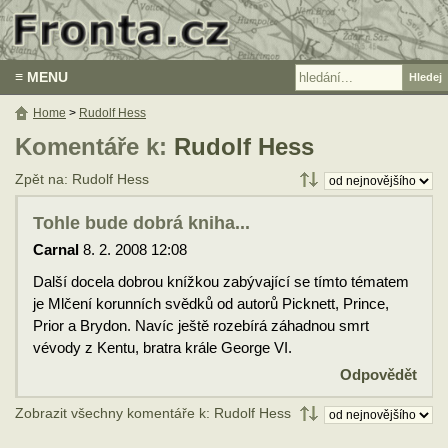
≡ MENU
Home
>
Rudolf Hess
Komentáře k:
Rudolf Hess
Zpět na: Rudolf Hess
Tohle bude dobrá kniha...
Carnal
8. 2. 2008 12:08
Další docela dobrou knížkou zabývající se tímto tématem
je Mlčení korunních svědků od autorů Picknett, Prince,
Prior a Brydon. Navíc ještě rozebírá záhadnou smrt
vévody z Kentu, bratra krále George VI.
Odpovědět
Zobrazit všechny komentáře k: Rudolf Hess