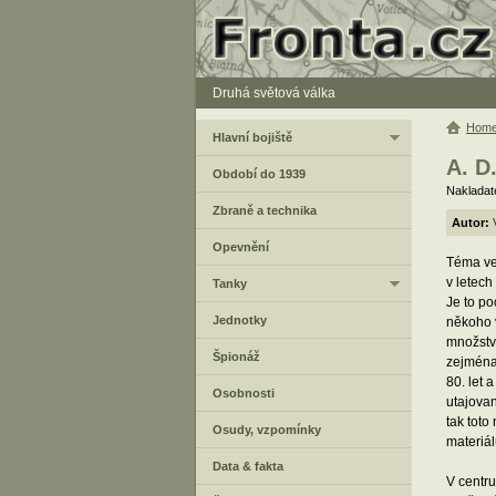
Druhá světová válka
Hom
Hlavní bojiště
A. D
Období do 1939
Nakladate
Zbraně a technika
Autor:
Opevnění
Téma ve
v letech
Tanky
Je to po
Jednotky
někoho 
množství
Špionáž
zejména 
80. let 
Osobnosti
utajovan
tak toto
Osudy, vzpomínky
materiá
Data & fakta
V centr