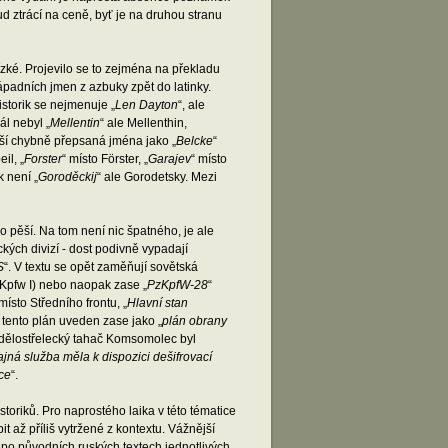
 ztrácí na ceně, byť je na druhou stranu
ízké. Projevilo se to zejména na překladu
padních jmen z azbuky zpět do latinky.
storik se nejmenuje „
Len Dayton
“, ale
ál nebyl „
Mellentin
“ ale Mellenthin,
ší chybně přepsaná jména jako „
Belcke
“
il, „
Forster
“ místo Förster, „
Garajev
“ místo
k není „
Goroděckij
“ ale Gorodetsky. Mezi
o pěší. Na tom není nic špatného, je ale
kých divizí - dost podivně vypadají
S
“. V textu se opět zaměňují sovětská
Kpfw I) nebo naopak zase „
PzKpfW-28
“
 místo Středního frontu, „
Hlavní stan
e tento plán uveden zase jako „
plán obrany
e dělostřelecký tahač Komsomolec byl
tajná služba měla k dispozici dešifrovací
ce
“.
toriků. Pro naprostého laika v této tématice
 až příliš vytržené z kontextu. Vážnější
o původních ruských textech jednotlivých