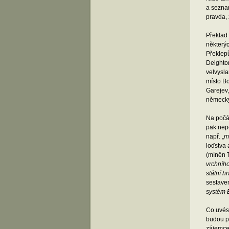
a seznam
pravda, 
Překlad 
některý
Překlepů
Deighto
velvysl
místo Bo
Garejev,
německým
Na počát
pak nepo
např. „
m
loďstva 
(míněn 
vrchního
státní h
sestaven
systém 
Co uvést
budou př
zájemce