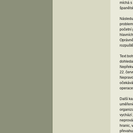
míchá s 
španěls
Následuj
problema
početní 
hlavníc
Oprávněn
rozpušt
Text boh
dohleda
Nepřekva
22. čer
Nepravdi
očekává
operace
Další ka
uměřeně 
organiza
vychází
neprová
hranic, 
převahu