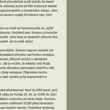
ěrně přesvědčivě snaží doložit, že hlavní
asto udávaný počet až 800 zničených letadel
 organizovaného a chaotického ústupu. Jeho
ové dezerci vojáků RA během roku 1941
in na rozdíl od Suvorova píše na „vyšší“
 výzkumu. Podobně jako Suvorov (a bohužel
čtenáře. Jeho texty se skutečně výborně čtou
sáhlé, až na vodě stojící.
overznějším. Solonin nejprve rozebírá (už
kvalitativní převahu nad Rudou armádou.
mecké, přičemž vychází z oficiálního
o. Jak je možné, že fakticky celá Rudá
vním důvodem obrovských ztrát RA v létě
ly ztráty nebojové. Připomíná mnoho
lky a také vysoké počty popravených a
né představovat. Není mi příliš jasné, proč
 války do Polska 20. let, ze SSSR do Jižní
rátkém rozhovoru ani jinak nejde. Suvorov,
-politickém směřování SSSR před německým
í svou tradiční nemocí. Podnětné myšlenky