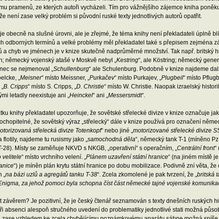
u pramenů, ze kterých autoři vycházeli. Tím pro vážnějšího zájemce kniha poněkud
že není zase velký problém si původní ruské texty jednotlivých autorů opatřit.
je obecně na slušné úrovni, ale je zřejmé, že téma knihy není překladateli úplně bl
ch odborných termínů a velké problémy měl překladatel také s přepisem zejména zá
 a chyb ve jménech je v knize skutečně nadprůměrné množství. Tak např. britský hi
n; německý vojenský atašé v Moskvě nebyl „
Kestring
“, ale Köstring; německý gener
anec se nejmenoval „
Schullenburg
“ ale Schulenburg. Podobně v knize najdeme dal
elcke, „
Meisner
“ místo Meissner, „
Purkačev
“ místo Purkajev, „
Plugbeil
“ místo Pflugbe
 „
B. Cripps
“ místo S. Cripps, „
D. Christie
“ místo W. Christie. Naopak izraelský histori
i letadly neexistuje ani „
Heinckel
“ ani „
Messersmidt
“.
ku knihy překladatel upozorňuje, že sovětské střelecké divize v knize označuje jak
chopitelné, že sovětský výraz „střelecký“ dále v knize používá pro označení němec
otorizovaná střelecká divize Totenkopf
“ nebo jiné „
motorizované střelecké divize S
a flotily, najdeme tu rusismy jako „
samochodná děla
“, německý tank T-1 (míněno Pz
T-28). Místy se zaměňuje NKVD s NKGB, „operativní“ s operačním, „
Centrální front
“
 velitele
“ místo vrchního velení. „
Plánem uzavření státní hranice
“ (na jiném místě j
ranice
“) je míněn plán krytu státní hranice po dobu mobilizace. Podivně zní věta, ž
 „
na bázi uzlů a agregátů tanku T-38
“. Zcela zkomolené je pak tvrzení, že „
britská 
Enigma, za jehož pomoci byla schopna číst část německé tajné vojenské komunika
 závěrem? Je pozitivní, že je český čtenář seznamován s texty dnešních ruských his
i absenci alespoň stručného uvedení do problematiky jednotlivé stati možná působit
 zase vzhledem ke zcela chybějícímu poznámkovému aparátu sáhne možná spíše p