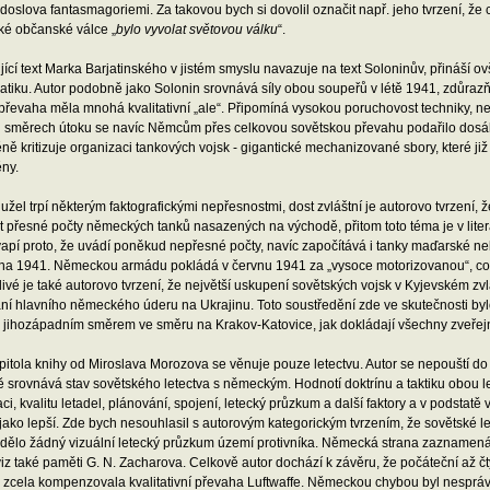
doslova fantasmagoriemi. Za takovou bych si dovolil označit např. jeho tvrzení, že
ké občanské válce „
bylo vyvolat světovou válku
“.
ící text Marka Barjatinského v jistém smyslu navazuje na text Soloninův, přináší 
tiku. Autor podobně jako Solonin srovnává síly obou soupeřů v létě 1941, zdůrazň
převaha měla mnohá kvalitativní „ale“. Připomíná vysokou poruchovost techniky, ne
h směrech útoku se navíc Němcům přes celkovou sovětskou převahu podařilo dosáhn
ě kritizuje organizaci tankových vojsk - gigantické mechanizované sbory, které j
ěny.
užel trpí některým faktografickými nepřesnostmi, dost zvláštní je autorovo tvrzení,
t přesné počty německých tanků nasazených na východě, přitom toto téma je v lite
pí proto, že uvádí poněkud nepřesné počty, navíc započítává i tanky maďarské neb
vna 1941. Německou armádu pokládá v červnu 1941 za „vysoce motorizovanou“, což 
vé je také autorovo tvrzení, že největší uskupení sovětských vojsk v Kyjevském z
ní hlavního německého úderu na Ukrajinu. Toto soustředění zde ve skutečnosti by
 jihozápadním směrem ve směru na Krakov-Katovice, jak dokládají všechny zveřej
pitola knihy od Miroslava Morozova se věnuje pouze letectvu. Autor se nepouští do ž
srovnává stav sovětského letectva s německým. Hodnotí doktrínu a taktiku obou lete
ci, kvalitu letadel, plánování, spojení, letecký průzkum a další faktory a v podst
 jako lepší. Zde bych nesouhlasil s autorovým kategorickým tvrzením, že sovětské
dělo žádný vizuální letecký průzkum území protivníka. Německá strana zaznamená
viz také paměti G. N. Zacharova. Celkově autor dochází k závěru, že počáteční až 
 zcela kompenzovala kvalitativní převaha Luftwaffe. Německou chybou byl nesprá