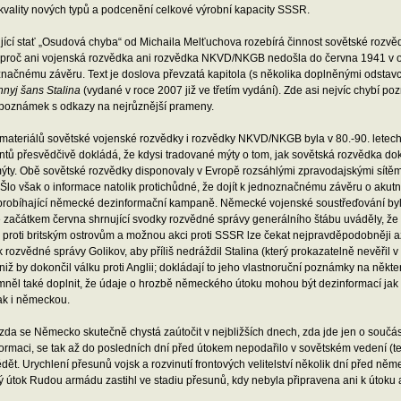
 kvality nových typů a podcenění celkové výrobní kapacity SSSR.
jící stať „Osudová chyba“ od Michaila Melťuchova rozebírá činnost sovětské roz
 proč ani vojenská rozvědka ani rozvědka NKVD/NKGB nedošla do června 1941 v 
načnému závěru. Text je doslova převzatá kapitola (s několika doplněnými odstavci 
nyj šans Stalina
(vydané v roce 2007 již ve třetím vydání). Zde asi nejvíc chybí po
 poznámek s odkazy na nejrůznější prameny.
 materiálů sovětské vojenské rozvědky i rozvědky NKVD/NKGB byla v 80.-90. letec
tů přesvědčivě dokládá, že kdysi tradované mýty o tom, jak sovětská rozvědka do
ty. Obě sovětské rozvědky disponovaly v Evropě rozsáhlými zpravodajskými sítěmi 
Šlo však o informace natolik protichůdné, že dojít k jednoznačnému závěru o akut
robíhající německé dezinformační kampaně. Německé vojenské soustřeďování b
tě začátkem června shrnující svodky rozvědné správy generálního štábu uváděly,
proti britským ostrovům a možnou akci proti SSSR lze čekat nejpravděpodobněji a
 rozvědné správy Golikov, aby příliš nedráždil Stalina (který prokazatelně nevěřil 
aniž by dokončil válku proti Anglii; dokládají to jeho vlastnoruční poznámky na ně
ěl také doplnit, že údaje o hrozbě německého útoku mohou být dezinformací jak br
tak i německou.
zda se Německo skutečně chystá zaútočit v nejbližších dnech, zda jde jen o součá
ormaci, se tak až do posledních dní před útokem nepodařilo v sovětském vedení (ted
ět. Urychlení přesunů vojsk a rozvinutí frontových velitelství několik dní před ně
útok Rudou armádu zastihl ve stadiu přesunů, kdy nebyla připravena ani k útoku 