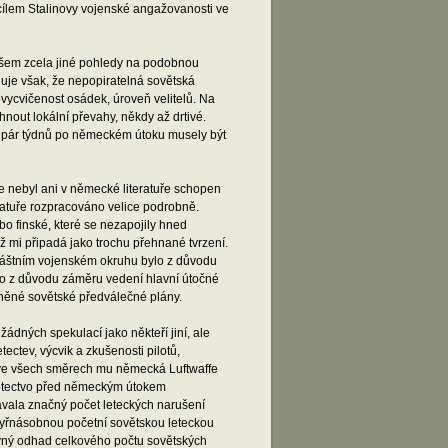
 cílem Stalinovy vojenské angažovanosti ve
ovšem zcela jiné pohledy na podobnou
uje však, že nepopiratelná sovětská
vycvičenost osádek, úroveň velitelů. Na
out lokální převahy, někdy až drtivé.
iž pár týdnů po německém útoku musely být
 že nebyl ani v německé literatuře schopen
ratuře rozpracováno velice podrobně.
o finské, které se nezapojily hned
mi připadá jako trochu přehnané tvrzení.
vláštním vojenském okruhu bylo z důvodu
lo z důvodu záměru vedení hlavní útočné
něné sovětské předválečné plány.
ádných spekulací jako někteří jiní, ale
ctev, výcvik a zkušenosti pilotů,
atě ve všech směrech mu německá Luftwaffe
 letectvo před německým útokem
vala značný počet leteckých narušení
čtyřnásobnou početní sovětskou leteckou
vný odhad celkového počtu sovětských