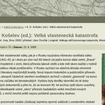
e
>
Válečná literatura
> A. D. Košelev (ed.): Velká vlastenecká katastrofa
. Košelev (ed.): Velká vlastenecká katastrofa
l: Jota, Brno 2008 | překlad: Libor Dvořák | originál: Velikaja otěčestvennaja katastrofa, Mo
Vojtěch Šír
|
Datum:
23. 8. 2009
lké vlastenecké války, jak je v Rusku nazývána německo-sovětská válka
 1941-45, je i dnes po více než 60 letech od jejího konce stále velmi „žhavé“.
chopitelné v zemi, která přinesla takové oběti a kde měl skoro každý v rodině
válkou nějak postiženého. V Rusku vychází na válečná témata ohromné
 literatury nejrůznější kvality. Nový impuls historikům a publicistům přineslo
alespoň částečné otevření sovětských archivů v období „glasnosti“ na konci
a na začátku let devadesátých. Vydány byly desítky sborníků do té doby
ých dokumentů a přes to, že se koncem 90. let archivy opět skoro uzavřely,
 několikaleté volné „okno“ přineslo badatelům velké množství nových
lů, z nichž mnohé ještě nejsou pořádně zpracovány dodnes.
u pozornosti nadále zůstávají zejména sporné události z uvedeného období