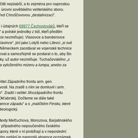
čitě nejslabší, a to zejména pro naprostou
 úrovni sovětského velitelského sboru.
 před Chruščovovou „destalinizací“.
e i údajných
69977 Čechoslováků
, kteří se
 polské jednotky z lidí, kteří předtím
aksi nezmiňuje). Vlasovce a banderovce
hlavince
“, jiní jako Lotyši nebo Litevci „
si své
a Německem zaostával ve vojenské technice
tovat a samozřejmě se postaral o to, aby šlo
oky, už autor nezmiňuje. Tuchačevského „
s
a vyloženého mizeru a lumpa, anebo za
itel Západního frontu arm. gen.
vosti. Na zradě s ním se domluvil i arm.
i
“. Zradil i velitel Jihozápadního frontu
 Okťabrskij. Dočteme se dále také
igence západu
“ a o „
maličkém Finsku, které
ideologický.
na texty Melťuchova, Morozova, Barjatinského
ý by případného nepoučeného českého
pory, které v ní probíhají a v neposlední
ského vydání je naprostá absence poznámek