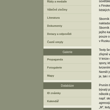
sovětské
Řády a medaile
s Finsk
Válečné zločiny
lidských 
Literatura
Sborník 
nakladat
Dokumenty
Sborník 
jejího 
Dotazy a odpovědi
pouze o 
v Rusku 
Časté omyly
Texty še
Galerie
zřejmě v
V knize 
Propaganda
spory, k
tvrzením
Fotogalerie
Neměl js
Mapy
je, tak 
Prvním t
Databáze
bývalý p
ID známky
několik 
např. s
Kalendář
agressij
„M“, ted