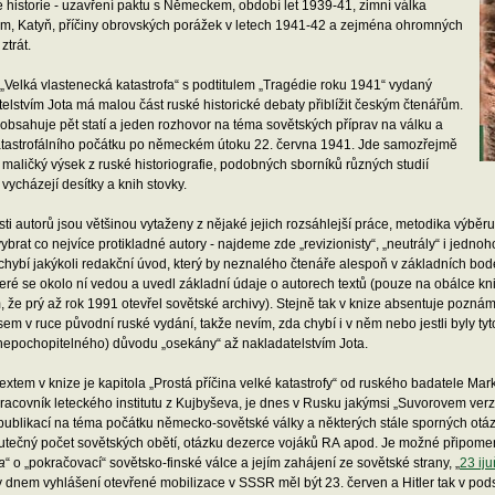
 historie - uzavření paktu s Německem, období let 1939-41, zimní válka
em, Katyň, příčiny obrovských porážek v letech 1941-42 a zejména ohromných
ztrát.
„Velká vlastenecká katastrofa“ s podtitulem „Tragédie roku 1941“ vydaný
elstvím Jota má malou část ruské historické debaty přiblížit českým čtenářům.
obsahuje pět statí a jeden rozhovor na téma sovětských příprav na válku a
katastrofálního počátku po německém útoku 22. června 1941. Jde samozřejmě
maličký výsek z ruské historiografie, podobných sborníků různých studií
vycházejí desítky a knih stovky.
sti autorů jsou většinou vytaženy z nějaké jejich rozsáhlejší práce, metodika výběru
ybrat co nejvíce protikladné autory - najdeme zde „revizionisty“, „neutrály“ i jednoho
chybí jakýkoli redakční úvod, který by neznalého čtenáře alespoň v základních bo
teré se okolo ní vedou a uvedl základní údaje o autorech textů (pouze na obálce k
, že prý až rok 1991 otevřel sovětské archivy). Stejně tak v knize absentuje pozn
em v ruce původní ruské vydání, takže nevím, zda chybí i v něm nebo jestli byly ty
i nepochopitelného) důvodu „osekány“ až nakladatelstvím Jota.
extem v knize je kapitola „Prostá příčina velké katastrofy“ od ruského badatele Ma
racovník leteckého institutu z Kujbyševa, je dnes v Rusku jakýmsi „Suvorovem verze
publikací na téma počátku německo-sovětské války a některých stále sporných otáz
kutečný počet sovětských obětí, otázku dezerce vojáků RA apod. Je možné připomen
a
“ o „pokračovací“ sovětsko-finské válce a jejím zahájení ze sovětské strany, „
23 ij
y dnem vyhlášení otevřené mobilizace v SSSR měl být 23. červen a Hitler tak v pods