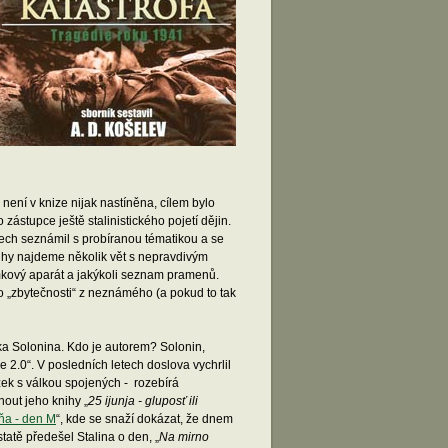
 není v knize nijak nastíněna, cílem bylo
 zástupce ještě stalinistického pojetí dějin.
dech seznámil s probíranou tématikou a se
nihy najdeme několik vět s nepravdivým
ámkový aparát a jakýkoli seznam pramenů.
to „zbytečnosti“ z neznámého (a pokud to tak
rka Solonina. Kdo je autorem? Solonin,
 2.0“. V posledních letech doslova vychrlil
ek s válkou spojených - rozebírá
out jeho knihy „
25 ijunja - gluposť ili
uňa - den M
“, kde se snaží dokázat, že dnem
tatě předešel Stalina o den, „
Na mirno