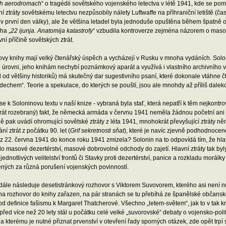
ch aerodromach
“ o tragédii sovětského vojenského letectva v létě 1941, kde se pom
í ztráty sovětskému letectvu nezpůsobily nálety Luftwaffe na příhraniční letiště (č
 v první den války), ale že většina letadel byla jednoduše opuštěna během špatně
iha „
22 ijunja. Anatomija katastrofy
“ vzbudila kontroverze zejména názorem o mas
vní příčině sovětských ztrát.
vy knihy mají velký čtenářský úspěch a vycházejí v Rusku v mnoha vydáních. Solon
 úrovni, jeho knihám nechybí poznámkový aparát a využívá i vlastního archivního
l od většiny historiků) má skutečný dar sugestivního psaní, které dokonale vtáhne 
dechem“. Teorie a spekulace, do kterých se pouští, jsou ale mnohdy až příliš daleko
e k Soloninovu textu v naší knize - vybraná byla stať, která nepatří k těm nejkontr
át rozebraný) fakt, že německá armáda v červnu 1941 neměla žádnou početní ani 
 pak uvádí ohromující sovětské ztráty z léta 1941, mnohokrát převyšující ztráty ně
ní ztrát z počátku 90. let (
Grif sekretnosti sňat
), které je navíc zjevně podhodnocen
z 22. června 1941 do konce roku 1941 zmizela? Solonin na to odpovídá tím, že hla
o masové dezertérství, masové dobrovolné odchody do zajetí. Hlavní ztráty tak by
jednotlivých velitelství frontů či Stavky proti dezertérství, panice a rozkladu morá
ných za různá porušení vojenských povinností.
dále následuje desetistránkový rozhovor s Viktorem Suvovorem, kterého asi není nut
na rozhovor do knihy zařazen, na pár stranách se tu přebíhá ze španělské občanské
od definice fašismu k Margaret Thatcherové. Všechno „letem-světem“, jak to v tak k
ž před více než 20 lety stál u počátku celé velké „suvorovské“ debaty o vojensko
a kterému je nutné přiznat prvenství v otevření řady sporných otázek, zde opět trp