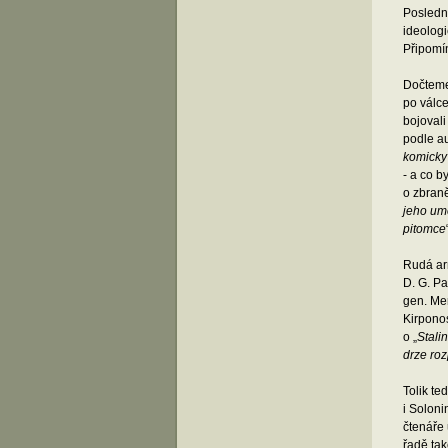
Poslední
ideologi
Připomín
Dočteme 
po válce
bojovali
podle aut
komicky 
- a co b
o zbraně
jeho umě
pitomce
Rudá arm
D. G. Pa
gen. Me
Kirponos
o „
Stali
drze roz
Tolik te
i Solon
čtenáře 
řadě ta