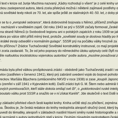
 text v knize od Jurije Muchina nazvaný „Kádry rozhodují o všem“ je z celé knihy ur
ckou zaslepenost autora, která zcela překrývá možná i některé zajímavé postřehy o
á sovětské texty nikoli ze 70. let, ale spíše ještě ze stalinských 40.-50. let, z doby
se tu o „
evropské sebrance
“, která dobrovolně bojovala s Němci, přičemž zmiňuj
 nacházeli v sovětském zajetí. Od roku 1943 se prý v SSSR začaly formovat „české“ a
 na straně Němců (o Svobodově legionu ani o polských zajatcích z roku 1939 se j
ora po válce stihl příliš mírný trest, protože „
sovětské soudy je doslova hladily po 
krátké tresty odseděli v normálním gulagu
“. SSSR prý na počátku války hrozivě z
ylo příčinou? Zrádce Tuchačevskij! Sovětské konstruktéry instruoval, co mají projek
 zcela zastaralé. To, že od jeho popravy do německého útoku uplynuly celé čtyři r
le nafouklou trockistickou vojenskou autoritou
“ podle autora „
musíme považovat z
“.
áda byla před válkou prošpikovaná zrádci - obdobně jako Tuchačevskij zradil i vel
vlov (zastřelen v červenci 1941), který prý zabránil uvedení vojsk do bojové pohoto
reckov. Maršála Bljuchera (umláceného NKVD v roce 1938) si zase „
koupili Japonc
 (zemřel v září 1941 v Kyjevském kotli). Další zrádci byli G. M. Štern nebo admirál
nových pomlouvačích, kteří stále dokola omílají své lži
“, o „
poklonkování ruské intel
poutalo válku proti SSSR a snažilo se v ní získat Karélii
“. Jde skutečně o text čistě 
dy základní přehled všech šesti kapitol knihy. Kniha určitě stojí za přečtení, zejmé
ina. Škodou je, že česká redakce do knihy nedoplnila alespoň stručný úvod, kter
uvedl do tématiky, alespoň v základech nastínil hlavní směry ruské historiografie a s
ké seznámil s autory jednotlivých statí v knize. Druhým zásadním nedostatkem če