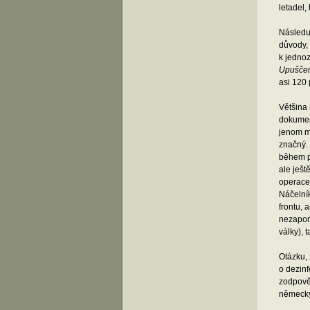
letadel,
Následu
důvody,
k jednoz
Upuščen
asi 120
Většina
dokumen
jenom mý
značný. 
během p
ale ješ
operace 
Náčelník
frontu, 
nezapomn
války), 
Otázku, 
o dezinf
zodpověd
německý 