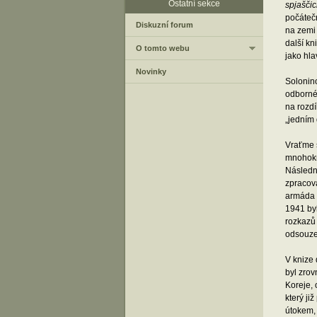
Ostatní sekce
spjašči
počátečn
Diskuzní forum
na zemi
další kn
O tomto webu
jako hla
Novinky
Solonino
odborné
na rozdí
„jedním 
Vraťme s
mnohokr
Následně
zpracová
armáda 
1941 byl
rozkazů 
odsouze
V knize 
byl zrov
Koreje, 
který ji
útokem, 