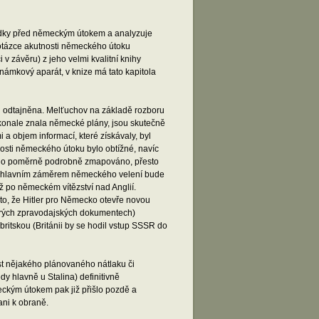
vědky před německým útokem a analyzuje
otázce akutnosti německého útoku
v závěru) z jeho velmi kvalitní knihy
známkový aparát, v knize má tato kapitola
h odtajněna. Melťuchov na základě rozboru
konale znala německé plány, jsou skutečně
a objem informací, které získávaly, byl
nosti německého útoku bylo obtížné, navíc
ylo poměrně podrobně zmapováno, přesto
 že hlavním záměrem německého velení bude
ž po německém vítězství nad Anglií.
v to, že Hitler pro Německo otevře novou
kterých zpravodajských dokumentech)
itskou (Británii by se hodil vstup SSSR do
st nějakého plánovaného nátlaku či
y hlavně u Stalina) definitivně
meckým útokem pak již přišlo pozdě a
ani k obraně.