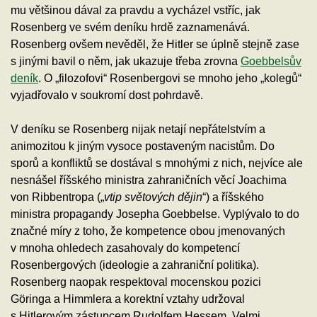
mu většinou dával za pravdu a vycházel vstříc, jak
Rosenberg ve svém deníku hrdě zaznamenává.
Rosenberg ovšem nevěděl, že Hitler se úplně stejně zase
s jinými bavil o něm, jak ukazuje třeba zrovna
Goebbelsův
deník
. O „filozofovi“ Rosenbergovi se mnoho jeho „kolegů“
vyjadřovalo v soukromí dost pohrdavě.
V deníku se Rosenberg nijak netají nepřátelstvím a
animozitou k jiným vysoce postaveným nacistům. Do
sporů a konfliktů se dostával s mnohými z nich, nejvíce ale
nesnášel říšského ministra zahraničních věcí Joachima
von Ribbentropa („
vtip světových dějin
“) a říšského
ministra propagandy Josepha Goebbelse. Vyplývalo to do
značné míry z toho, že kompetence obou jmenovaných
v mnoha ohledech zasahovaly do kompetencí
Rosenbergových (ideologie a zahraniční politika).
Rosenberg naopak respektoval mocenskou pozici
Göringa a Himmlera a korektní vztahy udržoval
s Hitlerovým zástupcem Rudolfem Hessem. Velmi