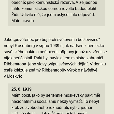
obecně: jako komunistická rezerva. A že jednou
tuhle komunistickou černou revoltu budou platit
Židi. Udivilo mě, že jsem uslyšel tuto odpověď:
Máte pravdu.
Jako „pověřenec pro boj proti světovému bolševismu“
nebyl Rosenberg v srpnu 1939 nijak nadšen z německo-
sovětského paktu o neútočení, přípravy jehož uzavření se
nijak neúčastnil. Pakt byl navíc dílem ministra zahraničí
Ribbentropa, jeho slovy „vtipu světových dějin“. V deníku
ostře kritizuje známý Ribbentropův výrok o návštěvě
v Moskvě:
25. 8. 1939
Mám pocit, jako by se tenhle moskevský pakt měl
nacionálnímu socialismu někdy vymstít. To nebyl
krok ze svobodného rozhodnutí, nýbrž jednání
v tíživé situaci... Jak můžeme ještě hovořit