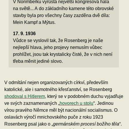
V Norimberku vyrůstá největší kongresová hala
na světě... A do základního kamene této obrovské
stavby byla pro všechny časy zazděna dvě díla:
Mein Kampf a Mýtus.
17. 9. 1936
Vůdce se vyslovil tak, že Rosenberg je naše
nejlepší hlava, jeho projevy nemusím vůbec
prohlížet, jsou tak krystalicky čisté, že v nich není
třeba měnit jediné slovo.
V odmítání nejen organizovaných církví, především
katolické, ale i samotného křesťanství, se Rosenberg
shodoval s Hitlerem
, který se v podobném duchu vyjadřuje
ve svých zaznamenaných „
hovorech u stolu
“. Jedinou
vírou pravého Němce měl být nacionální socialismus. O
oslavách výročí mnichovského puče z roku 1923
Rosenberg psal jako o „
germánském procesí božího těla
“.