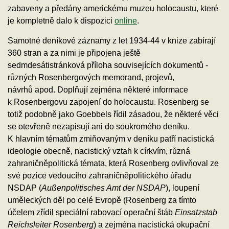
zabaveny a předány americkému muzeu holocaustu, které
je kompletně dalo k dispozici
online
.
Samotné deníkové záznamy z let 1934-44 v knize zabírají
360 stran a za nimi je připojena ještě
sedmdesátistránková příloha souvisejících dokumentů -
různých Rosenbergových memorand, projevů,
návrhů apod. Doplňují zejména některé informace
k Rosenbergovu zapojení do holocaustu. Rosenberg se
totiž podobně jako Goebbels řídil zásadou, že některé věci
se otevřeně nezapisují ani do soukromého deníku.
K hlavním tématům zmiňovaným v deníku patří nacistická
ideologie obecně, nacistický vztah k církvím, různá
zahraničněpolitická témata, která Rosenberg ovlivňoval ze
své pozice vedoucího zahraničněpolitického úřadu
NSDAP (
Außenpolitisches Amt der NSDAP
), loupení
uměleckých děl po celé Evropě (Rosenberg za tímto
účelem zřídil speciální rabovací operační štáb
Einsatzstab
Reichsleiter Rosenberg
) a zejména nacistická okupační