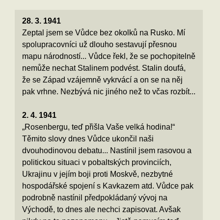
28. 3. 1941
Zeptal jsem se Vůdce bez okolků na Rusko. Mí
spolupracovníci už dlouho sestavují přesnou
mapu národností... Vůdce řekl, že se pochopitelně
nemůže nechat Stalinem podvést. Stalin doufá,
že se Západ vzájemně vykrvácí a on se na něj
pak vrhne. Nezbývá nic jiného než to včas rozbít...
2. 4. 1941
„Rosenbergu, teď přišla Vaše velká hodina!“
Těmito slovy dnes Vůdce ukončil naši
dvouhodinovou debatu... Nastínil jsem rasovou a
politickou situaci v pobaltských provinciích,
Ukrajinu v jejím boji proti Moskvě, nezbytné
hospodářské spojení s Kavkazem atd. Vůdce pak
podrobně nastínil předpokládaný vývoj na
Východě, to dnes ale nechci zapisovat. Avšak