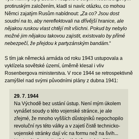
protiruským založením, kladl si navíc otázku, co mohou
Němci zajatým Rusům nabídnout: „
Za co? Jsou dost
soudní na to, aby nereflektovali na dřívější hranice, ale
nějakou ruskou vlast chtějí mít všichni. Pokud by nebylo
možné jim nějakou takovou zajistit, existovalo by přímé
nebezpečí, že přejdou k partyzánským bandám
.“
S tím jak německá armáda od roku 1943 ustupovala a
vyklízela sovětské území, úměrně klesal i vliv
Rosenbergova ministerstva. V roce 1944 se retrospektivně
zamýšlel nad svými původními plány z dubna 1941:
29. 7. 1944
Na Východě bez ustání ústup. Není mým úkolem
vynášet soudy o této vojenské stránce, je ale
zřejmé, že mnoho vyšších důstojníků nepochopilo
revoluční rys této války a v zajetí čistě technicko-
vojenské stránky dají víc na formu než na švih...