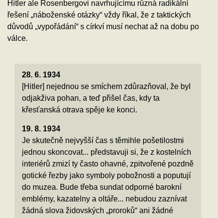
Hitler ale Rosenbergovi navrhujícímu různá radikální
řešení „náboženské otázky“ vždy říkal, že z taktických
důvodů „vypořádání“ s církví musí nechat až na dobu po
válce.
28. 6. 1934
[Hitler] nejednou se smíchem zdůrazňoval, že byl
odjakživa pohan, a teď přišel čas, kdy ta
křesťanská otrava spěje ke konci.
19. 8. 1934
Je skutečně nejvyšší čas s těmihle pošetilostmi
jednou skoncovat... představuji si, že z kostelních
interiérů zmizí ty často ohavné, zpitvořené pozdně
gotické řezby jako symboly pobožnosti a poputují
do muzea. Bude třeba sundat odporné barokní
emblémy, kazatelny a oltáře... nebudou zaznívat
žádná slova židovských „proroků“ ani žádné