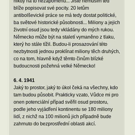
nikdy na to nezapomenu... Jistě nemusím teď
blíže popisovat své pocity. 20 letům
antibolševické práce se má tedy dostat politické,
ba světové historické působnosti... Miliony a jejich
životní osud jsou tedy vkládány do mých rukou.
Německo může být na staletí vymaněno z tlaku,
který ho stále tížil. Budou-li prosazování této
nezbytnosti jednou proklínat miliony těch druhých,
co na tom, hlavně když těmto činům blízké
budoucnosti požehná velké Německo!
6. 4. 1941
Jaký to prostor, jaký to úkol čeká na všechny, kdo
tam budou působit. Prakticky vzato, Vůdce mi pro
onen potenciální případ svěřil osud prostoru,
podle jeho vyjádření kontinentu se 180 miliony
lidí, z nichž na 100 milionů jich případně bude
zahrnuto do bezprostřední oblasti akcí.