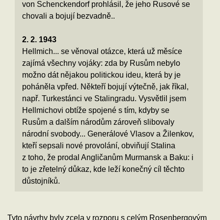
von Schenckendorf prohlásil, že jeho Rusové se
chovali a bojují bezvadně..
2. 2. 1943
Hellmich... se věnoval otázce, která už měsíce
zajímá všechny vojáky: zda by Rusům nebylo
možno dát nějakou politickou ideu, která by je
poháněla vpřed. Někteří bojují výtečně, jak říkal,
např. Turkestánci ve Stalingradu. Vysvětlil jsem
Hellmichovi obtíže spojené s tím, kdyby se
Rusům a dalším národům zároveň slibovaly
národní svobody... Generálové Vlasov a Žilenkov,
kteří sepsali nové provolání, obviňují Stalina
z toho, že prodal Angličanům Murmansk a Baku: i
to je zřetelný důkaz, kde leží konečný cíl těchto
důstojníků.
Tyto návrhy byly zcela v rozporu s celým Rosenbergovým