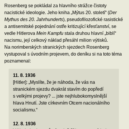
Rosenberg se pokládal za hlavního strážce čistoty
nacistické ideologie. Jeho kniha „Mýtus 20. století“ (
Der
Mythus des 20. Jahrhunderts
), pseudofilozofické rasistické
a antisemitské pojednání ostře kritizující křesťanství, se
vedle Hitlerova
Mein Kampfu
stala druhou hlavní „biblí“
nacismu, její celkový náklad přesáhl milion výtisků.
Na norimberských stranických sjezdech Rosenberg
vystupoval s úvodním projevem, do deníku si na toto téma
poznamenal:
11. 8. 1936
[Hitler]: „Myslíte, že je náhoda, že vás na
stranickém sjezdu dvakrát stavím do popředí
s velkými projevy? ... jste nejhlubokomyslnější
hlava Hnutí. Jste církevním Otcem nacionálního
socialismu.“
12. 8. 1936