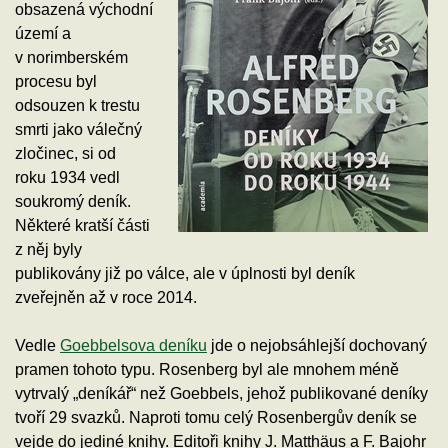
obsazená východní
území a
v norimberském
procesu byl
odsouzen k trestu
smrti jako válečný
zločinec, si od
roku 1934 vedl
soukromý deník.
Některé kratší části
z něj byly
publikovány již po válce, ale v úplnosti byl deník
zveřejněn až v roce 2014.
Vedle
Goebbelsova deníku
jde o nejobsáhlejší dochovaný
pramen tohoto typu. Rosenberg byl ale mnohem méně
vytrvalý „deníkář“ než Goebbels, jehož publikované deníky
tvoří 29 svazků. Naproti tomu celý Rosenbergův deník se
vejde do jediné knihy. Editoři knihy J. Matthäus a F. Bajohr