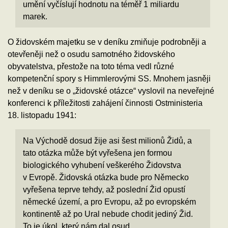
umění vyčíslují hodnotu na téměř 1 miliardu
marek.
O židovském majetku se v deníku zmiňuje podrobněji a
otevřeněji než o osudu samotného židovského
obyvatelstva, přestože na toto téma vedl různé
kompetenční spory s Himmlerovými SS. Mnohem jasněji
než v deníku se o „židovské otázce“ vyslovil na neveřejné
konferenci k příležitosti zahájení činnosti Ostministeria
18. listopadu 1941:
Na Východě dosud žije asi šest milionů Židů, a
tato otázka může být vyřešena jen formou
biologického vyhubení veškerého Židovstva
v Evropě. Židovská otázka bude pro Německo
vyřešena teprve tehdy, až poslední Žid opustí
německé území, a pro Evropu, až po evropském
kontinentě až po Ural nebude chodit jediný Žid.
To je úkol, který nám dal osud.