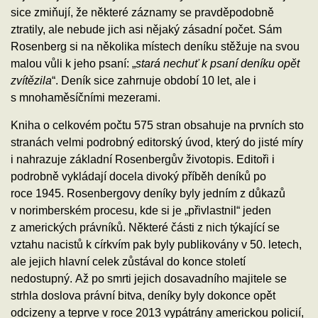
sice zmiňují, že některé záznamy se pravděpodobně
ztratily, ale nebude jich asi nějaký zásadní počet. Sám
Rosenberg si na několika místech deníku stěžuje na svou
malou vůli k jeho psaní: „
stará nechuť k psaní deníku opět
zvítězila
“. Deník sice zahrnuje období 10 let, ale i
s mnohaměsíčními mezerami.
Kniha o celkovém počtu 575 stran obsahuje na prvních sto
stranách velmi podrobný editorský úvod, který do jisté míry
i nahrazuje základní Rosenbergův životopis. Editoři i
podrobně vykládají docela divoký příběh deníků po
roce 1945. Rosenbergovy deníky byly jedním z důkazů
v norimberském procesu, kde si je „přivlastnil“ jeden
z amerických právníků. Některé části z nich týkající se
vztahu nacistů k církvím pak byly publikovány v 50. letech,
ale jejich hlavní celek zůstával do konce století
nedostupný. Až po smrti jejich dosavadního majitele se
strhla doslova právní bitva, deníky byly dokonce opět
odcizeny a teprve v roce 2013 vypátrány americkou policií,