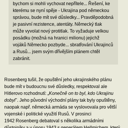
bychom si mohli vychovat nepřítele... Řešení, ke
kterému se nyní spěje - Ukrajina pod německou
správou, bude mít své důsledky... Pravděpodobná
je pasivní rezistence, atentáty. Německý tlak
může vyvolat nový protitlak. To vyžaduje velkou
posádku (možná na hranici milionu) jejichž
vojáků Německo pozbyde... sbratřování Ukrajinců
a Rusů... jsem svým dřívějším plánem chtěl
zabránit.
Rosenberg tušil, že opuštění jeho ukrajinského plánu
bude mít v budoucnu své důsledky, respektoval ale
Hitlerovo rozhodnutí: „
Konečně on to byl, kdo Ukrajinu
dobyl
". Jeho původní východní plány tak byly opuštěny,
naopak např. německá armáda se vyslovovala pro větší
vojenské i politické využití Rusů. V prosinci
1942 Rosenberg debatoval s několika armádními
důstojníky a v únoru 1943 s generálem Hellmichem, který