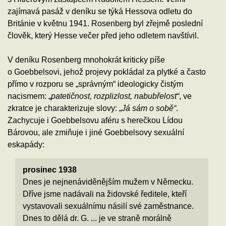
zajímavá pasáž v deníku se týká Hessova odletu do
Británie v květnu 1941. Rosenberg byl zřejmě poslední
člověk, který Hesse večer před jeho odletem navštívil.
V deníku Rosenberg mnohokrát kriticky píše
o Goebbelsovi, jehož projevy pokládal za plytké a často
přímo v rozporu se „správným“ ideologicky čistým
nacismem: „
patetičnost, rozplizlost, nabubřelost“
, ve
zkratce je charakterizuje slovy: „
Já sám o sobě“
.
Zachycuje i Goebbelsovu aféru s herečkou Lídou
Bárovou, ale zmiňuje i jiné Goebbelsovy sexuální
eskapády:
prosinec 1938
Dnes je nejnenáviděnějším mužem v Německu.
Dříve jsme nadávali na židovské ředitele, kteří
vystavovali sexuálnímu násilí své zaměstnance.
Dnes to dělá dr. G. ... je ve straně morálně