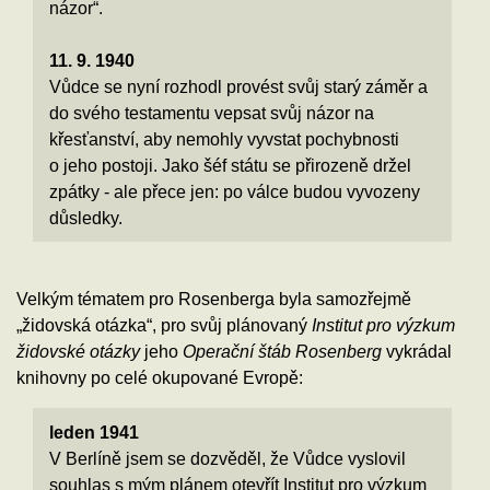
názor“.
11. 9. 1940
Vůdce se nyní rozhodl provést svůj starý záměr a
do svého testamentu vepsat svůj názor na
křesťanství, aby nemohly vyvstat pochybnosti
o jeho postoji. Jako šéf státu se přirozeně držel
zpátky - ale přece jen: po válce budou vyvozeny
důsledky.
Velkým tématem pro Rosenberga byla samozřejmě
„židovská otázka“, pro svůj plánovaný
Institut pro výzkum
židovské otázky
jeho
Operační štáb Rosenberg
vykrádal
knihovny po celé okupované Evropě:
leden 1941
V Berlíně jsem se dozvěděl, že Vůdce vyslovil
souhlas s mým plánem otevřít Institut pro výzkum