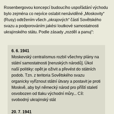
Rosenbergovou koncepcí budoucího uspořádání východu
bylo zejména co nejvíce oslabit nenáviděné „Moskovity“
(Rusy) odtržením všech „okrajových“ částí Sovětského
svazu a podporováním jakési loutkové samostatnosti
ukrajinského státu. Podle zásady „rozděl a panuj“:
6. 6. 1941
Moskevský centralismus rozbil všechny plány na
státní samostatnosti [neruských národů]. Úkol
naší politiky: opět je oživit a převést do státních
podob. Tzn. z teritoria Sovětského svazu
organicky vyříznout státní útvary a postavit je proti
Moskvě, aby byl německý národ pro příští staletí
osvobozen od tlaku východní můry... Cíl:
svobodný ukrajinský stát
20. 7. 1941