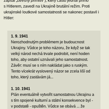
zapsal „
otřesný primitiv
“), který často jednal přímo
s Hitlerem, zavedl na Ukrajině brutální režim. Proti
ukrajinské loutkové samostatnosti se nakonec postavil i
Hitler:
1. 9. 1941
Nerozhodnutým problémem je budoucnost
Ukrajiny. Vůdce je toho názoru, že když se tak
velký národ nechá trvale podrobit, není hoden
toho, aby ostatní uznávali jeho samostatnost.
Závěr: musí se s ním nakládat jako s ruským.
Tento vícekrát vyslovený názor se zcela liší od
toho, který zastávám já...
1. 10. 1941
Plán eventuálně vytvořit samostatnou Ukrajinu a
s tím spojené kulturní a státní konsekvence byl -
v podstatě - opuštěn. Vůdce se obává ... že