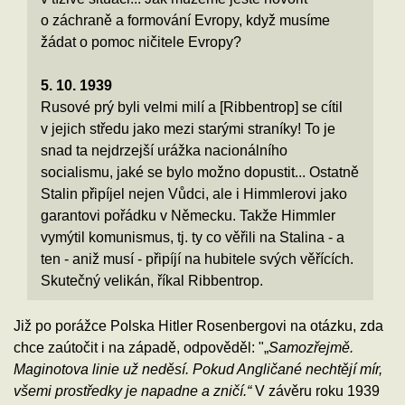
o záchraně a formování Evropy, když musíme
žádat o pomoc ničitele Evropy?
5. 10. 1939
Rusové prý byli velmi milí a [Ribbentrop] se cítil
v jejich středu jako mezi starými straníky! To je
snad ta nejdrzejší urážka nacionálního
socialismu, jaké se bylo možno dopustit... Ostatně
Stalin připíjel nejen Vůdci, ale i Himmlerovi jako
garantovi pořádku v Německu. Takže Himmler
vymýtil komunismus, tj. ty co věřili na Stalina - a
ten - aniž musí - připíjí na hubitele svých věřících.
Skutečný velikán, říkal Ribbentrop.
Již po porážce Polska Hitler Rosenbergovi na otázku, zda
chce zaútočit i na západě, odpověděl: "„
Samozřejmě.
Maginotova linie už neděsí. Pokud Angličané nechtějí mír,
všemi prostředky je napadne a zničí.“
V závěru roku 1939