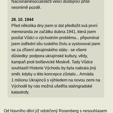
Nacionálněsocialističtí velící důstojníci přišli
nesmírně pozdě.
26. 10. 1944
Před několika dny jsem si dal předložit svá první
memoranda ze začátku dubna 1941, která jsem
posílal Vůdci o východním problému... připomínal
jsem ústřední sílu ruského živlu a vyslovoval jsem
se za zřízení ukrajinského státu - se všemi
důsledky: podpora ukrajinské kultury, vědy,
kampaň proti bolševické Moskvě. Tady Vůdce
souhlasil! Historie Východu by byla nabrala jiný
směr, kdyby u této koncepce zůstalo... Armáda
1 milionu Ukrajinců s výhledem na novou zemi na
Východě by nás možná ušetřila stalingradské
katastrofy.
Od hlavního dění již odstrčený Rosenberg s nesouhlasem