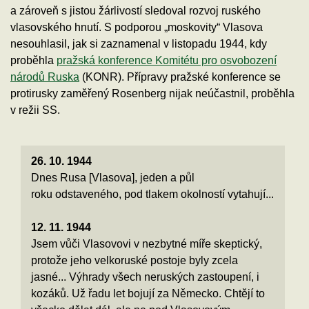
a zároveň s jistou žárlivostí sledoval rozvoj ruského
vlasovského hnutí. S podporou „moskovity“ Vlasova
nesouhlasil, jak si zaznamenal v listopadu 1944, kdy
proběhla
pražská konference Komitétu pro osvobození
národů Ruska
(KONR). Přípravy pražské konference se
protirusky zaměřený Rosenberg nijak neúčastnil, proběhla
v režii SS.
26. 10. 1944
Dnes Rusa [Vlasova], jeden a půl
roku odstaveného, pod tlakem okolností vytahují...
12. 11. 1944
Jsem vůči Vlasovovi v nezbytné míře skeptický,
protože jeho velkoruské postoje byly zcela
jasné... Výhrady všech neruských zastoupení, i
kozáků. Už řadu let bojují za Německo. Chtějí to