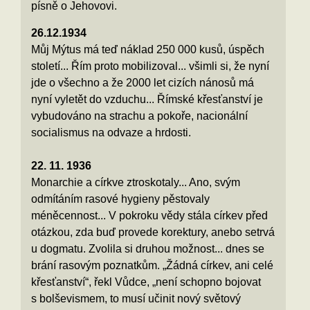
písně o Jehovovi.
26.12.1934
Můj Mýtus má teď náklad 250 000 kusů, úspěch
století... Řím proto mobilizoval... všimli si, že nyní
jde o všechno a že 2000 let cizích nánosů má
nyní vyletět do vzduchu... Římské křesťanství je
vybudováno na strachu a pokoře, nacionální
socialismus na odvaze a hrdosti.
22. 11. 1936
Monarchie a církve ztroskotaly... Ano, svým
odmítáním rasové hygieny pěstovaly
méněcennost... V pokroku vědy stála církev před
otázkou, zda buď provede korektury, anebo setrvá
u dogmatu. Zvolila si druhou možnost... dnes se
brání rasovým poznatkům. „Žádná církev, ani celé
křesťanství“, řekl Vůdce, „není schopno bojovat
s bolševismem, to musí učinit nový světový