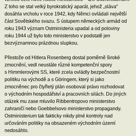
Z toho se stal velký byrokratický aparát, jehož „sláva“
dosáhla vrcholu v roce 1942, kdy Němci ovládali největší
část Sovětského svazu. S ústupem německých armád od
roku 1943 význam Ostministeria upadal a od poloviny
roku 1944 už bylo toto ministerstvo v podstatě jen
bezvýznamnou prázdnou slupkou.
Přestože od Hitlera Rosenberg dostal poměrně široké
zmocnění, vedl neustále různé kompetenční spory
s Himmlerovými SS, které zcela ovládly bezpečnostní
politiku na východě a s Göringem, který si jako
zmocněnec pro čtyřletý plán osoboval právo rozhodovat
o východním hospodářství a pracovních silách. Do jiných
otázek mu zase mluvilo Ribbentropovo ministerstvo
zahraničí nebo Goebbelsovo ministerstvo propagandy.
Ostministerium tak fakticky nikdy plné kontroly nad
určováním politiky na obsazeném východním území
nedosáhlo.