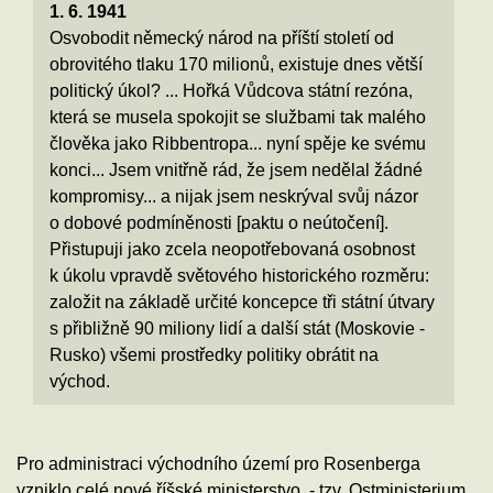
1. 6. 1941
Osvobodit německý národ na příští století od
obrovitého tlaku 170 milionů, existuje dnes větší
politický úkol? ... Hořká Vůdcova státní rezóna,
která se musela spokojit se službami tak malého
člověka jako Ribbentropa... nyní spěje ke svému
konci... Jsem vnitřně rád, že jsem nedělal žádné
kompromisy... a nijak jsem neskrýval svůj názor
o dobové podmíněnosti [paktu o neútočení].
Přistupuji jako zcela neopotřebovaná osobnost
k úkolu vpravdě světového historického rozměru:
založit na základě určité koncepce tři státní útvary
s přibližně 90 miliony lidí a další stát (Moskovie -
Rusko) všemi prostředky politiky obrátit na
východ.
Pro administraci východního území pro Rosenberga
vzniklo celé nové říšské ministerstvo - tzv. Ostministerium.