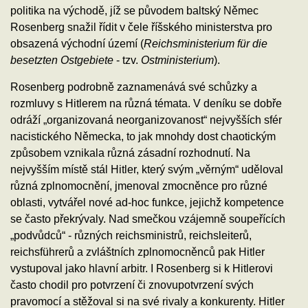
politika na východě, jíž se původem baltský Němec
Rosenberg snažil řídit v čele říšského ministerstva pro
obsazená východní území (
Reichsministerium für die
besetzten Ostgebiete
- tzv.
Ostministerium
).
Rosenberg podrobně zaznamenává své schůzky a
rozmluvy s Hitlerem na různá témata. V deníku se dobře
odráží „organizovaná neorganizovanost“ nejvyšších sfér
nacistického Německa, to jak mnohdy dost chaotickým
způsobem vznikala různá zásadní rozhodnutí. Na
nejvyšším místě stál Hitler, který svým „věrným“ uděloval
různá zplnomocnění, jmenoval zmocněnce pro různé
oblasti, vytvářel nové ad-hoc funkce, jejichž kompetence
se často překrývaly. Nad smečkou vzájemně soupeřících
„podvůdců“ - různých reichsministrů, reichsleiterů,
reichsführerů a zvláštních zplnomocněnců pak Hitler
vystupoval jako hlavní arbitr. I Rosenberg si k Hitlerovi
často chodil pro potvrzení či znovupotvrzení svých
pravomocí a stěžoval si na své rivaly a konkurenty. Hitler