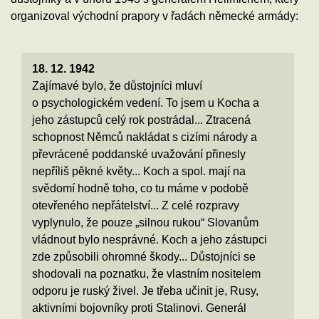
organizoval východní prapory v řadách německé armády:
18. 12. 1942
Zajímavé bylo, že důstojníci mluví
o psychologickém vedení. To jsem u Kocha a
jeho zástupců celý rok postrádal... Ztracená
schopnost Němců nakládat s cizími národy a
převrácené poddanské uvažování přinesly
nepříliš pěkné květy... Koch a spol. mají na
svědomí hodně toho, co tu máme v podobě
otevřeného nepřátelství... Z celé rozpravy
vyplynulo, že pouze „silnou rukou“ Slovanům
vládnout bylo nesprávné. Koch a jeho zástupci
zde způsobili ohromné škody... Důstojníci se
shodovali na poznatku, že vlastním nositelem
odporu je ruský živel. Je třeba učinit je, Rusy,
aktivními bojovníky proti Stalinovi. Generál