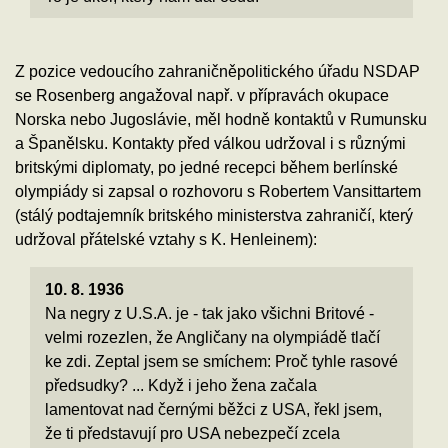
Z pozice vedoucího zahraničněpolitického úřadu NSDAP
se Rosenberg angažoval např. v přípravách okupace
Norska nebo Jugoslávie, měl hodně kontaktů v Rumunsku
a Španělsku. Kontakty před válkou udržoval i s různými
britskými diplomaty, po jedné recepci během berlínské
olympiády si zapsal o rozhovoru s Robertem Vansittartem
(stálý podtajemník britského ministerstva zahraničí, který
udržoval přátelské vztahy s K. Henleinem):
10. 8. 1936
Na negry z U.S.A. je - tak jako všichni Britové -
velmi rozezlen, že Angličany na olympiádě tlačí
ke zdi. Zeptal jsem se smíchem: Proč tyhle rasové
předsudky? ... Když i jeho žena začala
lamentovat nad černými běžci z USA, řekl jsem,
že ti představují pro USA nebezpečí zcela