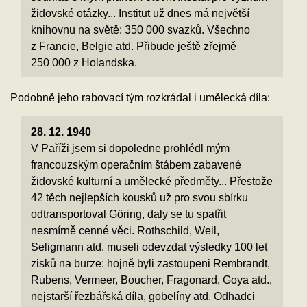
židovské otázky... Institut už dnes má největší
knihovnu na světě: 350 000 svazků. Všechno
z Francie, Belgie atd. Přibude ještě zřejmě
250 000 z Holandska.
Podobně jeho rabovací tým rozkrádal i umělecká díla:
28. 12. 1940
V Paříži jsem si dopoledne prohlédl mým
francouzským operačním štábem zabavené
židovské kulturní a umělecké předměty... Přestože
42 těch nejlepších kousků už pro svou sbírku
odtransportoval Göring, daly se tu spatřit
nesmírně cenné věci. Rothschild, Weil,
Seligmann atd. museli odevzdat výsledky 100 let
zisků na burze: hojně byli zastoupeni Rembrandt,
Rubens, Vermeer, Boucher, Fragonard, Goya atd.,
nejstarší řezbářská díla, gobelíny atd. Odhadci