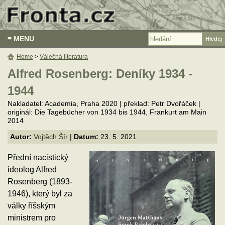
≡ MENU
Home
>
Válečná literatura
Alfred Rosenberg: Deníky 1934 -
1944
Nakladatel: Academia, Praha 2020 | překlad: Petr Dvořáček |
originál: Die Tagebücher von 1934 bis 1944, Frankurt am Main
2014
Autor:
Vojtěch Šír
|
Datum:
23. 5. 2021
Přední nacistický
ideolog Alfred
Rosenberg (1893-
1946), který byl za
války říšským
ministrem pro