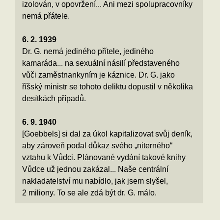
izolován, v opovržení... Ani mezi spolupracovníky
nemá přátele.
6. 2. 1939
Dr. G. nemá jediného přítele, jediného
kamaráda... na sexuální násilí představeného
vůči zaměstnankyním je káznice. Dr. G. jako
říšský ministr se tohoto deliktu dopustil v několika
desítkách případů.
6. 9. 1940
[Goebbels] si dal za úkol kapitalizovat svůj deník,
aby zároveň podal důkaz svého „niterného“
vztahu k Vůdci. Plánované vydání takové knihy
Vůdce už jednou zakázal... Naše centrální
nakladatelství mu nabídlo, jak jsem slyšel,
2 miliony. To se ale zdá být dr. G. málo.