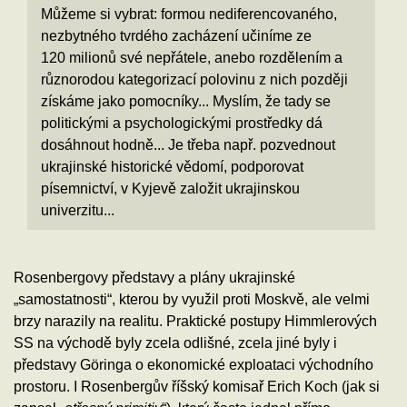
Můžeme si vybrat: formou nediferencovaného,
nezbytného tvrdého zacházení učiníme ze
120 milionů své nepřátele, anebo rozdělením a
různorodou kategorizací polovinu z nich později
získáme jako pomocníky... Myslím, že tady se
politickými a psychologickými prostředky dá
dosáhnout hodně... Je třeba např. pozvednout
ukrajinské historické vědomí, podporovat
písemnictví, v Kyjevě založit ukrajinskou
univerzitu...
Rosenbergovy představy a plány ukrajinské
„samostatnosti“, kterou by využil proti Moskvě, ale velmi
brzy narazily na realitu. Praktické postupy Himmlerových
SS na východě byly zcela odlišné, zcela jiné byly i
představy Göringa o ekonomické exploataci východního
prostoru. I Rosenbergův říšský komisař Erich Koch (jak si