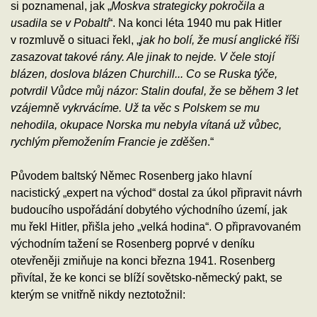
si poznamenal, jak „
Moskva strategicky pokročila a
usadila se v Pobaltí
“. Na konci léta 1940 mu pak Hitler
v rozmluvě o situaci řekl, „
jak ho bolí, že musí anglické říši
zasazovat takové rány. Ale jinak to nejde. V čele stojí
blázen, doslova blázen Churchill... Co se Ruska týče,
potvrdil Vůdce můj názor: Stalin doufal, že se během 3 let
vzájemně vykrvácíme. Už ta věc s Polskem se mu
nehodila, okupace Norska mu nebyla vítaná už vůbec,
rychlým přemožením Francie je zděšen
.“
Původem baltský Němec Rosenberg jako hlavní
nacistický „expert na východ“ dostal za úkol připravit návrh
budoucího uspořádání dobytého východního území, jak
mu řekl Hitler, přišla jeho „velká hodina“. O připravovaném
východním tažení se Rosenberg poprvé v deníku
otevřeněji zmiňuje na konci března 1941. Rosenberg
přivítal, že ke konci se blíží sovětsko-německý pakt, se
kterým se vnitřně nikdy neztotožnil: