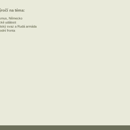
ýročí na téma:
smus, Německo
ické události
tský svaz a Rudá armáda
odní fronta