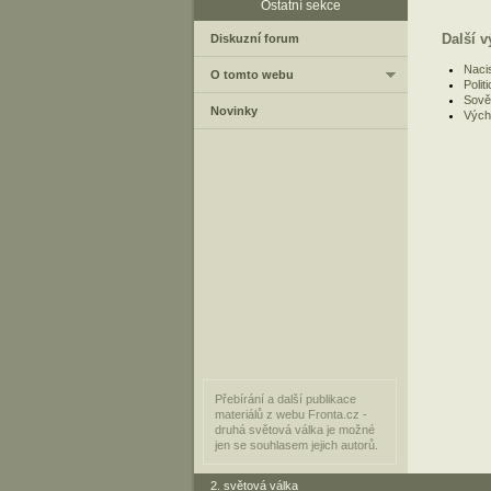
Ostatní sekce
Další v
Diskuzní forum
Naci
O tomto webu
Polit
Sově
Novinky
Vých
Přebírání a další publikace
materiálů z webu Fronta.cz -
druhá světová válka je možné
jen se souhlasem jejich autorů.
2. světová válka