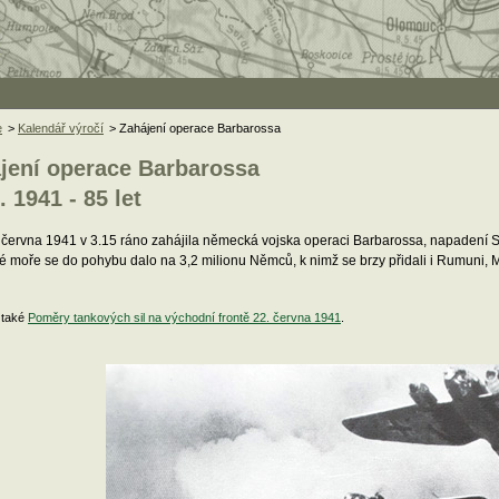
e
>
Kalendář výročí
> Zahájení operace Barbarossa
jení operace Barbarossa
. 1941 - 85 let
 června 1941 v 3.15 ráno zahájila německá vojska operaci Barbarossa, napadení S
 moře se do pohybu dalo na 3,2 milionu Němců, k nimž se brzy přidali i Rumuni, Ma
 také
Poměry tankových sil na východní frontě 22. června 1941
.