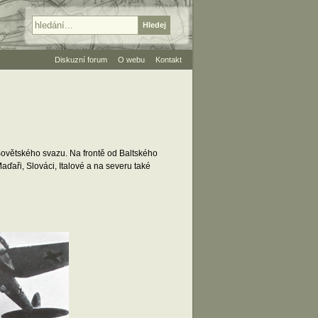
Diskuzní forum
O webu
Kontakt
ovětského svazu. Na frontě od Baltského
ďaři, Slováci, Italové a na severu také