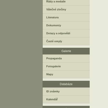
Řády a medaile
Válečné zločiny
Literatura
Dokumenty
Dotazy a odpovědi
Časté omyly
Galerie
Propaganda
Fotogalerie
Mapy
Databáze
ID známky
Kalendář