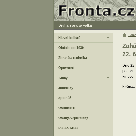
Druhá světová válka
Hom
Hlavní bojiště
Zahá
Období do 1939
22. 6
Zbraně a technika
Dne 22.
Opevnění
po Černé
Finové.
Tanky
K tématu
Jednotky
Špionáž
Osobnosti
Osudy, vzpomínky
Data & fakta