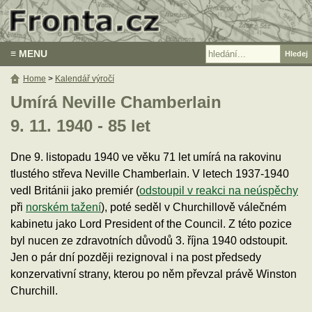
≡ MENU
Home
>
Kalendář výročí
Umírá Neville Chamberlain
9. 11. 1940 - 85 let
Dne 9. listopadu 1940 ve věku 71 let umírá na rakovinu
tlustého střeva Neville Chamberlain. V letech 1937-1940
vedl Británii jako premiér (
odstoupil v reakci na neúspěchy
při
norském tažení
), poté seděl v Churchillově válečném
kabinetu jako Lord President of the Council. Z této pozice
byl nucen ze zdravotních důvodů 3. října 1940 odstoupit.
Jen o pár dní později rezignoval i na post předsedy
konzervativní strany, kterou po něm převzal právě Winston
Churchill.