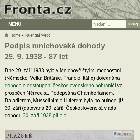
≡ MENU
Home
>
Kalendář výročí
Podpis mnichovské dohody
29. 9. 1938 - 87 let
Dne 29. září 1938 byla v Mnichově čtyřmi mocnostmi
(Německo, Velká Británie, Francie, Itálie) dojednána
dohoda o odstoupení československého pohraničí
ve
prospěch Německa.
Podepsána Chamberlainem,
Daladierem, Mussolinim a Hitlerem
byla po půlnoci již
30. září (datována 29. září). Československá vláda
dohodu
30. září 1938 přijala
.