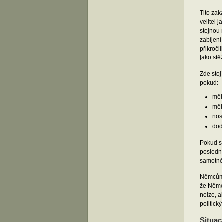
Tito zak
velitel 
stejnou 
zabíjení
přikroči
jako stě
Zde stoj
pokud:
měl
měl
nos
dod
Pokud se
poslední
samotnéh
Němcům 
že Němci
nelze, a
politick
Situac