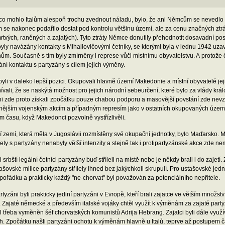
co mohlo Italům alespoň trochu zvednout náladu, bylo, že ani Němcům se nevedlo 
e nakonec podařilo dostat pod kontrolu většinu území, ale za cenu značných ztrát.
tvých, raněných a zajatých). Tyto ztráty Němce donutily přehodnotit dosavadní post
yly navázány kontakty s Mihailovičovými četníky, se kterými byla v lednu 1942 u
ům. Současně s tím byly zmírněny i represe vůči místnímu obyvatelstvu. A protože čás
ní kontaktu s partyzány s cílem jejich výměny.
byli v daleko lepší pozici. Okupovali hlavně území Makedonie a místní obyvatelé je
vali, že se naskýtá možnost pro jejich národní sebeurčení, které bylo za vlády kr
i zde proto získali zpočátku pouze chabou podporu a masovější povstání zde nevzni
tnějším vojenským akcím a případným represím jako v ostatních okupovaných území
 času, když Makedonci pozvolně vystřízlivěli.
 zemí, která měla v Jugoslávii rozmístěny své okupační jednotky, bylo Maďarsko. 
třety s partyzány nenabyly větší intenzity a stejně tak i protipartyzánské akce zde n
 srbští legální četníci partyzány buď stříleli na místě nebo je někdy brali i do zajetí
ašovské milice partyzány střílely ihned bez jakýchkoli skrupulí. Pro ustašovské jedn
ořádku a prakticky každý "ne-chorvat" byl považován za potenciálního nepřítele.
artyzáni byli prakticky jediní partyzáni v Evropě, kteří brali zajatce ve větším množst
. Zajaté německé a především italské vojáky chtěl využít k výměnám za zajaté party
l třeba vyměněn šéf chorvatských komunistů Adrija Hebrang. Zajatci byli dále využ
. Zpočátku našli partyzáni ochotu k výměnám hlavně u Italů, teprve až postupem 