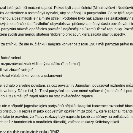
ázal také týrání či mučení zajatců. Pokud byli zajati četníci (Mihailovičovi i Nedičovi
jako vlastizrádce a ostatní byli vyzváni, aby se připojili k partyzánům. Co se týká za
měnou a bez milosti je na místě stříleli. Podobně bylo nakládáno i se záškodníky
 svých odpůrců z řad "civilního" obyvatelstva, přičemž za ně byl často považován i t
li partyzáni hlavně v počátcích povstání, nejčastěji na území Užické republiky. Pozdě
žejní zvolili umírněnou strategii "dobrého příkladu", která začala slavit úspěchy.
í za zmínku, že dle IV. článku Haagské konvence z roku 1907 měl partyzán právo 
 řádné velení
 rozpoznávací znak viditelný na dálku ("uniformu")
il své zbraně veřejně
ržoval válečné konvence a ustanovení
 jednalo o živelné povstání, za což povstání v Jugoslávii považovat rozhodně můž
 dva body. Dá se říci, že Titovi partyzáni toto více méně splňovali (minimálně ti p
o Tita) a měli při zajetí nárok na statut válečného zajatce.
ale v případě jugoslávských partyzánů nějaká Haagská konvence rozhodně hlavu ne
 přistoupili k represím jako k odvetným opatřením za zločiny, které spáchali "bandi
le také je pravdou, že Titovy rozkazy byly naprosto jasně zaměřeny na potlačování
ých než z humánních a morálních důvodů), zatímco rozkazy Keitelovy nikoli.
e v druhé polovině roku 1942