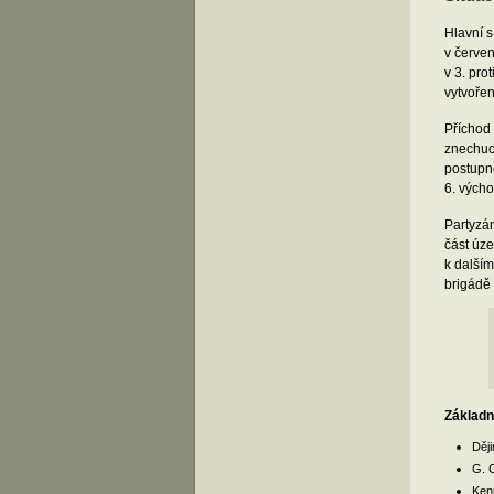
Hlavní 
v červen
v 3. pro
vytvoře
Příchod 
znechuce
postupně
6. vých
Partyzán
část úze
k další
brigádě
Základní
Děj
G. 
Ken