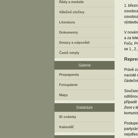
Řády a medaile
1. březn
osvoboz
Válečné zločiny
osvoboze
výstavb
Literatura
V novém
Dokumenty
a za let
Dotazy a odpovědi
Foču. Pr
se 1., 2
Časté omyly
Repres
Galerie
Právě za
Propaganda
nacisté 
částečně
Fotogalerie
Současně
Mapy
odlišnou
případě 
Databáze
život v
komunist
ID známky
Postupem
Kalendář
partyzán
nejotřes