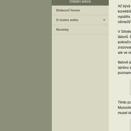
Ostatní sekce
Ač bývá
Diskuzní forum
korektně
vypálila
O tomto webu
němečtí 
Novinky
V Srbsk
táborů. 
pokračov
zrazoval
ale ve v
Italové 
správu s
poznamen
Tímto po
Mussolin
musel d