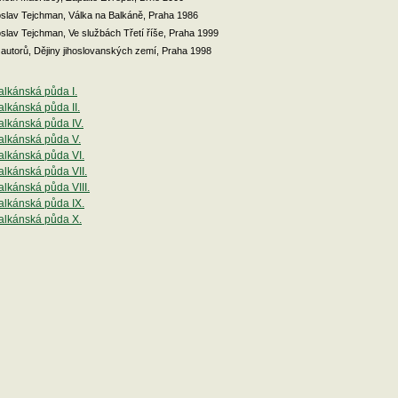
oslav Tejchman, Válka na Balkáně, Praha 1986
oslav Tejchman, Ve službách Třetí říše, Praha 1999
 autorů, Dějiny jihoslovanských zemí, Praha 1998
alkánská půda I.
lkánská půda II.
alkánská půda IV.
alkánská půda V.
alkánská půda VI.
alkánská půda VII.
lkánská půda VIII.
alkánská půda IX.
alkánská půda X.