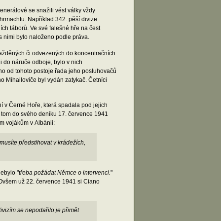
erálové se snažili vést války vždy
hrmachtu. Například 342. pěší divize
ních táborů. Ve své falešné hře na čest
 s nimi bylo naloženo podle práva.
vražděných či odvezených do koncentračních
i do náruče odboje, bylo v nich
yť ho od tohoto postoje řada jeho posluhovačů
o Mihailoviče byl vydán zatykač. Četníci
í v Černé Hoře, která spadala pod jejich
i o tom do svého deníku 17. července 1941
ým vojákům v Albánii:
 musíte předstihovat v krádežích,
nebylo "
třeba požádat Němce o intervenci.
"
. Ovšem už 22. července 1941 si Ciano
vizím se nepodařilo je přimět