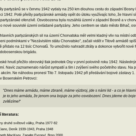
síly partyzánů se v červnu 1942 vydaly na 250 km dlouhou cestu do západní Bosny 
ci 1942. Poté přešly partyzánské armády opět do útoku využívajíc toho, že hlavní s
tipartyzánské ofenzívě. Osvobozena byla rozsáhlá území v západní Bosně a v chorv
no nové souvislé území ovládané partyzány. Jeho centrem se stalo město Bihač, os
hlavních partyzánských sil na území Chorvatska měl velmi kladný vliv na místní od
ni podmínkami v "Nezávislém státu Chorvatsko", začali vidět v Titově armádě spí
 přidalo na 12 tisíc Chorvatů. To umožnilo nahradit ztráty a dokonce vytvořit nové f
odobosenskou brigádu.
ské hnutí přežilo obrovský tlak jednotek Osy v první polovině roku 1942. Následn
mí. Navíc zaznamenalo nárůst sympatií a tím i zvýšení svého početního stavu. Na 
m akcím. Ne náhodou pronesl Tito 7. listopadu 1942 při předávání bojové zástavy 
 v Bosenském Petrovci:
"
Dnes máme armádu, máme zbraně, máme výzbroj, jde s námi lid - a co je hlavní, 
je to jeho armáda, že jenom ona bojuje za jeho osvobození. Dnes jdeme do boj
zvítězíme!
"
 literatura:
iny druhé světové války, Praha 1977-82
Ciano, Deník 1939-1943, Praha 1948
neth MacKsey, Zapalte Evropu!, Brno 2000