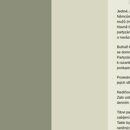
Jediné, 
Němcům s
mužů (mr
hlavně b
partyzán
o navázá
Bulhaři 
se domní
Partyzán
k razan
postupem
Poslední
jejich s
Nedičovi
Zato ust
denním p
Titovi p
zabíjení
Takto by
raněných