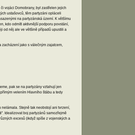
) či vojáci Domobrany, byl zastřelen jejich
jatých ustašovců, těm partyzáni opláceli
 nasazenými na partyzánská území. K většímu
en, kdo odmítl aktivnější podporu povstání,
ji od něj ale ve většině případů upustili a
na zacházení jako s válečným zajatcem,
eme, pak se na partyzány vztahují jen
od přímým velením Hlavního štábu a tedy
lámala. Stejně tak neobstojí ani tvrzení,
ti". Idealizovat boj partyzánů samozřejmě
 různých excesů (ikdyž spíše z vojenských a