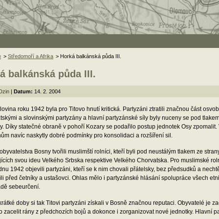
e
>
Středomoří a Afrika
> Horká balkánská půda III.
á balkánská půda III.
Dzin
|
Datum:
14. 2. 2004
lovina roku 1942 byla pro Titovo hnutí kritická. Partyzáni ztratili značnou část os
tskými a slovinskými partyzány a hlavní partyzánské síly byly nuceny se pod tlakem
. Díky statečné obraně v pohoří Kozary se podařilo postup jednotek Osy zpomalit.
ům navíc naskytly dobré podmínky pro konsolidaci a rozšíření sil.
obyvatelstva Bosny tvořili muslimští rolníci, kteří byli pod neustálým tlakem ze stran
jících svou ideu Velkého Srbska respektive Velkého Chorvatska. Pro muslimské rol
dnu 1942 objevili partyzáni, kteří se k nim chovali přátelsky, bez předsudků a nech
ili před četníky a ustašovci. Ohlas mělo i partyzánské hlásání spolupráce všech etni
adě sebeurčení.
átké doby si tak Titovi partyzáni získali v Bosně značnou reputaci. Obyvatelé je zač
 zacelit rány z předchozích bojů a dokonce i zorganizovat nové jednotky. Hlavní par