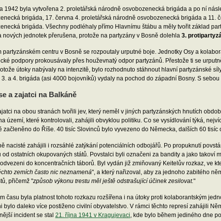
a 1942 byla vytvořena 2. proletářská národně osvobozenecká brigáda a po ní násl
enecká brigáda, 17. června 4. proletářská národně osvobozenecká brigáda a 11. č
necká brigáda. Všechny podléhaly přímo Hlavnímu štábu a měly tvořit základ part
a nových jednotek přerušena, protože na partyzány v Bosně dolehla
3. protipartyz
 partyzánském centru v Bosně se rozpoutaly urputné boje. Jednotky Osy a kolabora
ecké podpory prokousávaly přes houževnatý odpor partyzánů. Přestože ti se urputně 
otože útoky nabývaly na intenzitě, bylo rozhodnuto stáhnout hlavní partyzánské síl
., 3. a 4. brigáda (asi 4000 bojovníků) vydaly na pochod do západní Bosny. S sebou
e a zajatci na Balkáně
jatci na obou stranách tvořili jev, který neměl v jiných partyzánských hnutích obd
na území, které kontrolovali, zahájili obvyklou politiku. Co se vysídlování týká, nejv
 začleněno do Říše. 40 tisíc Slovinců bylo vyvezeno do Německa, dalších 60 tisíc
 nacisté zahájili i rozsáhlé zatýkání potenciálních odbojářů. Po propuknutí povst
 od ostatních okupovaných států. Povstalci byli označeni za bandity a jako takoví m
odvezeni do koncentračních táborů. Byl vydán již zmiňovaný Keitelův rozkaz, ve kt
 těchto zemích často nic neznamená
", a který nařizoval, aby za jednoho zabitého 
ů, přičemž "
způsob výkonu trestu měl ještě odstrašující účinek zesilovat.
"
 času byla platnost tohoto rozkazu rozšířena i na útoky proti kolaborantským jedn
i bylo daleko více postiženo civilní obyvatelstvo. V rámci těchto represí zahájili 
nější incident se stal
21. října 1941 v Kragujevaci
, kde bylo během jediného dne po