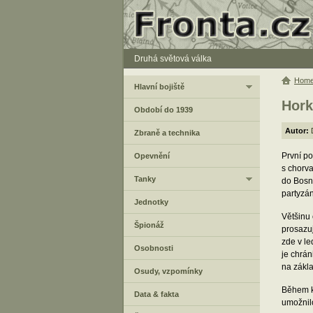
Druhá světová válka
Hom
Hlavní bojiště
Hork
Období do 1939
Autor:
Zbraně a technika
První po
Opevnění
s chorva
Tanky
do Bosny
partyzán
Jednotky
Většinu 
Špionáž
prosazu
zde v le
Osobnosti
je chrán
na zákl
Osudy, vzpomínky
Během kr
Data & fakta
umožnilo