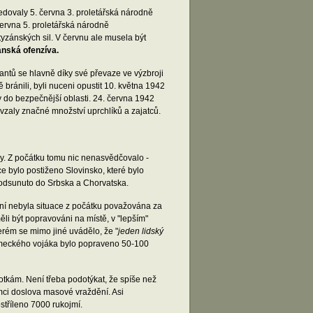
edovaly 5. června 3. proletářská národně
ervna 5. proletářská národně
yzánských sil. V červnu ale musela být
ánská ofenzíva.
ntů se hlavně díky své převaze ve výzbroji
bránili, byli nuceni opustit 10. května 1942
y do bezpečnější oblasti. 24. června 1942
 vzaly značné množství uprchlíků a zajatců.
oby. Z počátku tomu nic nenasvědčovalo -
íce bylo postiženo Slovinsko, které bylo
 odsunuto do Srbska a Chorvatska.
ání nebyla situace z počátku považována za
ěli být popravováni na místě, v "lepším"
erém se mimo jiné uvádělo, že "
jeden lidský
německého vojáka bylo popraveno 50-100
otkám. Není třeba podotýkat, že spíše než
Němci doslova masové vraždění. Asi
stříleno 7000 rukojmí.