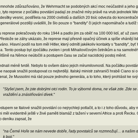
 mnohde zdůrazňováno, že Wehrmacht se podobných akcí moc neúčastnil a jeho gen
, tyto represe z počátku povstání padají ze značné míry právě na vrub jednotek We
 desítky vesnic, postřílela na 2000 civilistů a dalších 20 tisíc odvezla do koncentrač
generálové později uváděli, že šlo pouze o "bandity" či jejich napomáhače a tudíž
u represe pokračovaly do roku 1944 a padlo jim za oběť na 100 000 lidí, ať už za
Přestože se záhy ukázalo, že represe mají přesně opačný účinek a spíše vhánějí lid
áno. Hlavní podíl na tom měl Hitler, který odmítl jakékoliv kontakty s "bandity", b
a. Tento postup byl zpočátku zvolen i proti Mihailovičovým četníkům a na samotnéh
ětšině na Němce neútočili a postupem času se začal nacistický postoj měnit.
jednali méně tvrdě. Nebylo to ovšem dáno jejich mírumilovností. Na počátku povstán
e naopak snažili postupovat co nejtvrději. Italský ministr zahraničí hrabě Ciano s
al, že Mussolini má rád pouze jednoho generála, a to toho, který prohlásil ke sv
"
Slyšel jsem, že jste dobrými otci rodin. To je výborné doma, ne však zde. Zde se
vraždění a znásilňování dívek.
"
stupem se Italové snažili povstání co nejrychleji potlačit, a to i z toho důvodu, aby 
i měl evidentně ještě v živé paměti blamáž z tažení v severní Africe a proti Řecku
o deníku zapsat, že
"
na Černé Hoře se nám nevede dobře, řady povstalců se rozmnožují… a našim di
k boji.
"