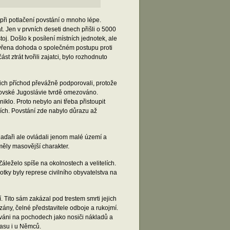
při potlačení povstání o mnoho lépe.
 Jen v prvních deseti dnech přišli o 5000
oj. Došlo k posílení místních jednotek, ale
zavřena dohoda o společném postupu proti
t ztrát tvořili zajatci, bylo rozhodnuto
jich příchod převážně podporovali, protože
álovské Jugoslávie tvrdě omezováno.
klo. Proto nebylo ani třeba přistoupit
ch. Povstání zde nabylo důrazu až
Maďaři ale ovládali jenom malé území a
eměly masovější charakter.
. Záleželo spíše na okolnostech a velitelích.
otky byly represe civilního obyvatelstva na
ví. Tito sám zakázal pod trestem smrti jejich
zány, čelné představitele odboje a rukojmí.
íváni na pochodech jako nosiči nákladů a
času i u Němců.