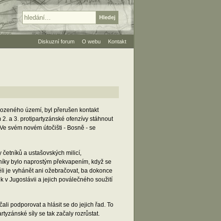
Diskuzní forum
O webu
Kontakt
vobozeného území, byl přerušen kontakt
 2. a 3. protipartyzánské ofenzívy stáhnout
 Ve svém novém útočišti - Bosně - se
y četníků a ustašovských milicí,
níky bylo naprostým překvapením, když se
těli je vyhánět ani ožebračovat, ba dokonce
k v Jugoslávii a jejich poválečného soužití
ali podporovat a hlásit se do jejich řad. To
tyzánské síly se tak začaly rozrůstat.