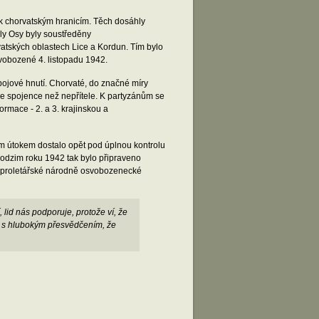
k chorvatským hranicím. Těch dosáhly
íly Osy byly soustředěny
atských oblastech Lice a Kordun. Tím bylo
vobozené 4. listopadu 1942.
bojové hnutí. Chorvaté, do značné míry
še spojence než nepřítele. K partyzánům se
ormace - 2. a 3. krajinskou a
ým útokem dostalo opět pod úplnou kontrolu
podzim roku 1942 tak bylo připraveno
1. proletářské národně osvobozenecké
lid nás podporuje, protože ví, že
e s hlubokým přesvědčením, že