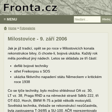
≡ MENU
Home
>
Fotogalerie
Milostovice - 9. září 2006
Jak je již tradicí, opět se po roce v Milostovicích konala
rekonstrukce bitvy, či chcete-li, bojová ukázka. Každý rok
měla poněkud jiný nádech. Letos se skládala ze tří částí:
defilé bojové techniky
střet Freikorpsu s SOS
ukázka fiktivního napadení státu Německem v kritickém
roce 1938
Co se týče techniky, bylo možno shlédnout OA vz. 30,
LT vz. 38, Praga RND a na německé straně Sdkfz 222, tři
OT-810, Horch, BMW R-75 a ještě několik motocyklů.
Sovětská technika, třebaže se rekonstrukcí nezůčastnila,
byla zastoupena T-34/85 a SU-100. AČR reprezentovalo