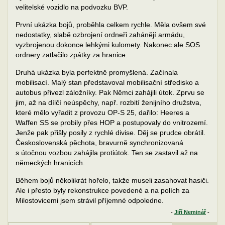
velitelské vozidlo na podvozku BVP.
První ukázka bojů, proběhla celkem rychle. Měla ovšem své
nedostatky, slabě ozbrojení ordneři zahánějí armádu,
vyzbrojenou dokonce lehkými kulomety. Nakonec ale SOS
ordnery zatlačilo zpátky za hranice.
Druhá ukázka byla perfektně promyšlená. Začínala
mobilisací. Malý stan představoval mobilisační středisko a
autobus přivezl záložníky. Pak Němci zahájili útok. Zprvu se
jim, až na dílčí neúspěchy, např. rozbití ženijního družstva,
které mělo vyřadit z provozu OP-S 25, dařilo: Heeres a
Waffen SS se probily přes HOP a postupovaly do vnitrozemí.
Jenže pak přišly posily z rychlé divise. Děj se prudce obrátil.
Československá pěchota, bravurně synchronizovaná
s útočnou vozbou zahájila protiútok. Ten se zastavil až na
německých hranicích.
Během bojů několikrát hořelo, takže museli zasahovat hasiči.
Ale i přesto byly rekonstrukce povedené a na polích za
Milostovicemi jsem strávil příjemné odpoledne.
-
Jiří Neminář
-