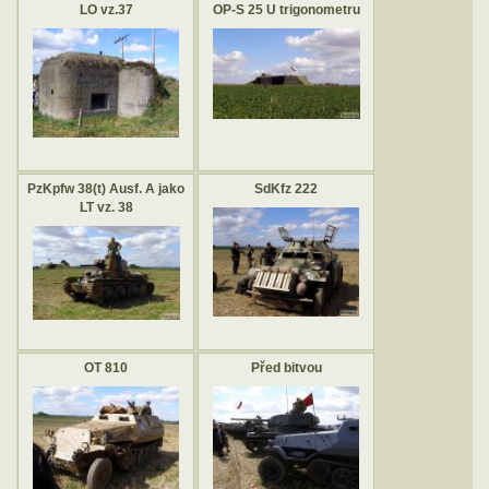
LO vz.37
OP-S 25 U trigonometru
PzKpfw 38(t) Ausf. A jako
SdKfz 222
LT vz. 38
OT 810
Před bitvou