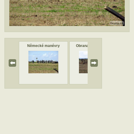
névry
Německé manévry
Obrana se připravuje