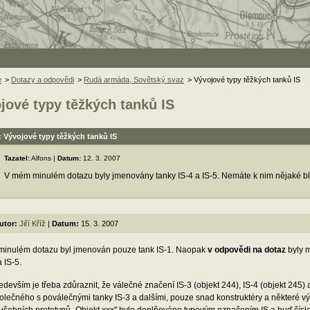
e
>
Dotazy a odpovědi
>
Rudá armáda, Sovětský svaz
> Vývojové typy těžkých tanků IS
jové typy těžkých tanků IS
 Vývojové typy těžkých tanků IS
Tazatel:
Alfons |
Datum:
12. 3. 2007
V mém minulém dotazu byly jmenovány tanky IS-4 a IS-5. Nemáte k nim nějaké bl
utor:
Jiří Kříž
|
Datum:
15. 3. 2007
minulém dotazu byl jmenován pouze tank IS-1. Naopak
v odpovědi na dotaz
byly m
a IS-5.
edevším je třeba zdůraznit, že válečné značení IS-3 (objekt 244), IS-4 (objekt 245) 
olečného s poválečnými tanky IS-3 a dalšími, pouze snad konstruktéry a některé v