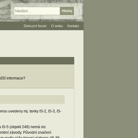
Diskuzní forum
O webu
Kontakt
ižší informace?
nou uvedeny mj. tanky IS-2, IS-3, IS-
a IS-5 (objekt 248) nemá nic
ýrobní závody. Původní značení