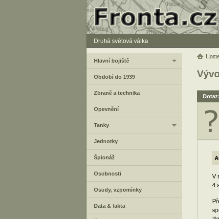
Druhá světová válka
Hom
Hlavní bojiště
Vývo
Období do 1939
Zbraně a technika
Dotaz:
Opevnění
Tanky
Jednotky
Špionáž
A
Osobnosti
V 
4 
Osudy, vzpomínky
Př
Data & fakta
sp