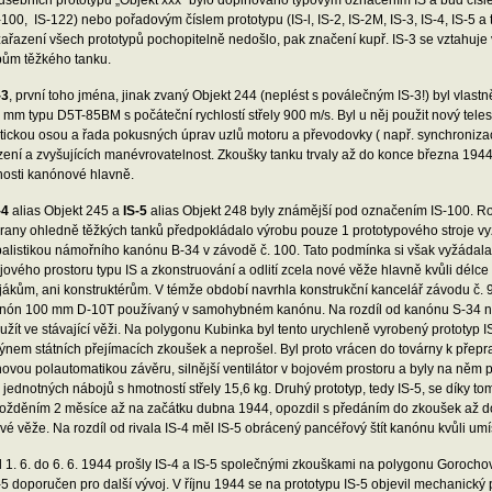
ušebních prototypů „Objekt xxx" bylo doplňováno typovým označením IS a buď čísle
-100, IS-122) nebo pořadovým číslem prototypu (IS-l, IS-2, IS-2M, IS-3, IS-4, IS-5 a 
zařazení všech prototypů pochopitelně nedošlo, pak značení kupř. IS-3 se vztahu
pům těžkého tanku.
-3
, první toho jména, jinak zvaný Objekt 244 (neplést s poválečným IS-3!) byl vlas
 mm typu D5T-85BM s počáteční rychlostí střely 900 m/s. Byl u něj použit nový te
tickou osou a řada pokusných úprav uzlů motoru a převodovky ( např. synchronizace 
zení a zvyšujících manévrovatelnost. Zkoušky tanku trvaly až do konce března 194
hosti kanónové hlavně.
-4
alias Objekt 245 a
IS-5
alias Objekt 248 byly známější pod označením IS-100. Ro
rany ohledně těžkých tanků předpokládalo výrobu pouze 1 prototypového stroje
balistikou námořního kanónu B-34 v závodě č. 100. Tato podmínka si však vyžádal
jového prostoru typu IS a zkonstruování a odlití zcela nové věže hlavně kvůli délce
jákům, ani konstruktérům. V témže období navrhla konstrukční kancelář závodu č. 9 
nón 100 mm D-10T používaný v samohybném kanónu. Na rozdíl od kanónu S-34 nev
užít ve stávající věži. Na polygonu Kubinka byl tento urychleně vyrobený prototyp IS
ýnem státních přejímacích zkoušek a neprošel. Byl proto vrácen do továrny k přep
novou polautomatikou závěru, silnější ventilátor v bojovém prostoru a byly na něm 
 jednotných nábojů s hmotností střely 15,6 kg. Druhý prototyp, tedy IS-5, se díky to
ožděním 2 měsíce až na začátku dubna 1944, opozdil s předáním do zkoušek až do
vé věže. Na rozdíl od rivala IS-4 měl IS-5 obrácený pancéřový štít kanónu kvůli umí
 1. 6. do 6. 6. 1944 prošly IS-4 a IS-5 společnými zkouškami na polygonu Gorochov
-5 doporučen pro další vývoj. V říjnu 1944 se na prototypu IS-5 objevil mechanick