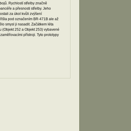
ojů. Rychlostí střelby značně
ancéře a přesnosti střelby. Jeho
tali za úkol kvůli zvýšení
 přišla pod označením BR-471B ale až
o smysl ji nasadit. Začátkem léta
ku (Objekt 252 a Objekt 253) vybavené
aměřovacími přístroji. Tyto prototypy