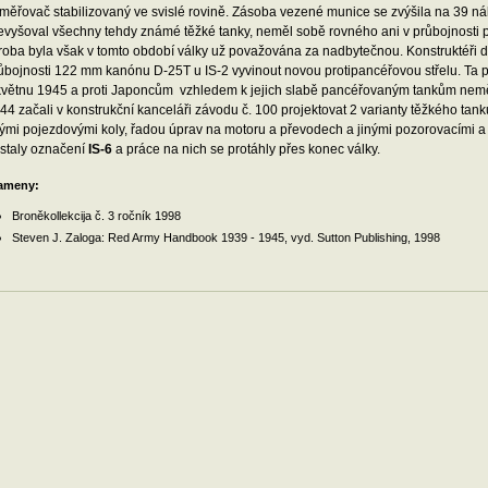
měřovač stabilizovaný ve svislé rovině. Zásoba vezené munice se zvýšila na 39 náb
evyšoval všechny tehdy známé těžké tanky, neměl sobě rovného ani v průbojnosti p
roba byla však v tomto období války už považována za nadbytečnou. Konstruktéři dos
ůbojnosti 122 mm kanónu D-25T u IS-2 vyvinout novou protipancéřovou střelu. Ta
květnu 1945 a proti Japoncům vzhledem k jejich slabě pancéřovaným tankům neměl
44 začali v konstrukční kanceláři závodu č. 100 projektovat 2 varianty těžkého tan
nými pojezdovými koly, řadou úprav na motoru a převodech a jinými pozorovacími a z
staly označení
IS-6
a práce na nich se protáhly přes konec války.
ameny:
Broněkollekcija č. 3 ročník 1998
Steven J. Zaloga: Red Army Handbook 1939 - 1945, vyd. Sutton Publishing, 1998