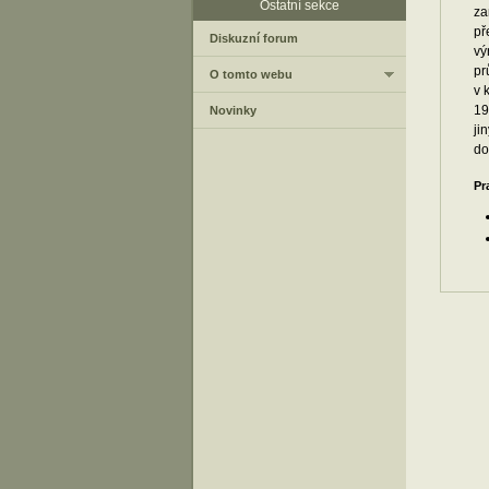
Ostatní sekce
za
př
Diskuzní forum
vý
pr
O tomto webu
v 
19
Novinky
ji
do
Pr