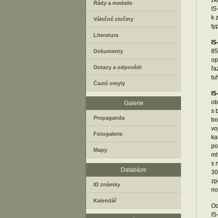
zk
Řády a medaile
IS
k 
Válečné zločiny
ty
Literatura
IS
85
Dokumenty
op
Dotazy a odpovědi
řa
tu
Časté omyly
IS
ob
Galerie
s 
Propaganda
bo
vo
Fotogalerie
ka
po
Mapy
ml
s 
Databáze
30
zp
ID známky
no
Kalendář
Od
IS