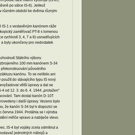
m podle ráže hlavní výzbroje (IS-85,
těsně po válce IS-6). Jelikož
je v různém období ke dvěma různým
tně IS-1 s vestavěným kanónem ráže
leskopický zaměřovač PT-8 s lomenou
rychlostí 3, 4, 7 a 8) usnadňujících
4 a byly ukončeny pro nedostatek
zhodnutí Státního výboru
 vyzbrojeného 100 mm kanónem S-34
a překonstruování původního
 zákluzu kanónu. To se nelíbilo ani
použít do stávajícího typu IS nový
yžadoval větší úpravy a dal se
-4 od 12. 3. do 6. 4. 1944 „protažen"
racování. Tam dostal kanón D-10T
provedeny i další úpravy. Vezeno bylo
mu, že kanón S-34 byl k dispozici se
 června 1944. Protáhla se i výroba
stění miřiče vpravo a nabíječe vlevo.
ec. IS-4 byl vojáky zcela odmítnut a
ý podavač jednotných nábojů a