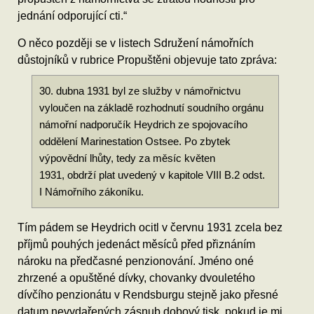
jednání odporující cti.“
O něco později se v listech Sdružení námořních
důstojníků v rubrice Propuštěni objevuje tato zpráva:
30. dubna 1931 byl ze služby v námořnictvu
vyloučen na základě rozhodnutí soudního orgánu
námořní nadporučík Heydrich ze spojovacího
oddělení Marinestation Ostsee. Po zbytek
výpovědní lhůty, tedy za měsíc květen
1931, obdrží plat uvedený v kapitole VIII B.2 odst.
I Námořního zákoníku.
Tím pádem se Heydrich ocitl v červnu 1931 zcela bez
příjmů pouhých jedenáct měsíců před přiznáním
nároku na předčasné penzionování. Jméno oné
zhrzené a opuštěné dívky, chovanky dvouletého
dívčího penzionátu v Rendsburgu stejně jako přesné
datum nevydařených zásnub dobový tisk, pokud je mi