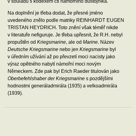
v souladu s kodexem cti námořního důstojníka.
Na doplnění je třeba dodat, že přesné jméno
uvedeného znělo podle matriky REINHARDT EUGEN
TRISTAN HEYDRICH. Toto znění však téměř nikde
v literatuře nefiguruje. Je třeba upřesnit, že R.H. nebyl
propuštěn od
Kriegsmarine
, ale od
Marine
. Název
Deutsche Kriegsmarine
nebo jen
Kriegsmarine
byl
v úředním užívání až po převzetí moci nacisty jako
výraz opětného nabytí námořní moci novým
Německem. Zde pak byl Erich Raeder titulován jako
Oberbefehlshaber der Kriegsmarine
s pozdějšími
hodnostmi generáladmirála (1935) a velkoadmirála
(1939).