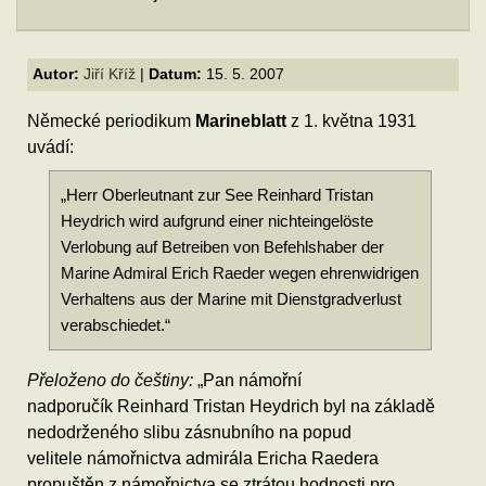
Autor:
Jiří Kříž
|
Datum:
15. 5. 2007
Německé periodikum
Marineblatt
z 1. května 1931
uvádí:
„Herr Oberleutnant zur See Reinhard Tristan
Heydrich wird aufgrund einer nichteingelöste
Verlobung auf Betreiben von Befehlshaber der
Marine Admiral Erich Raeder wegen ehrenwidrigen
Verhaltens aus der Marine mit Dienstgradverlust
verabschiedet.“
Přeloženo do češtiny:
„Pan námořní
nadporučík Reinhard Tristan Heydrich byl na základě
nedodrženého slibu zásnubního na popud
velitele námořnictva admirála Ericha Raedera
propuštěn z námořnictva se ztrátou hodnosti pro