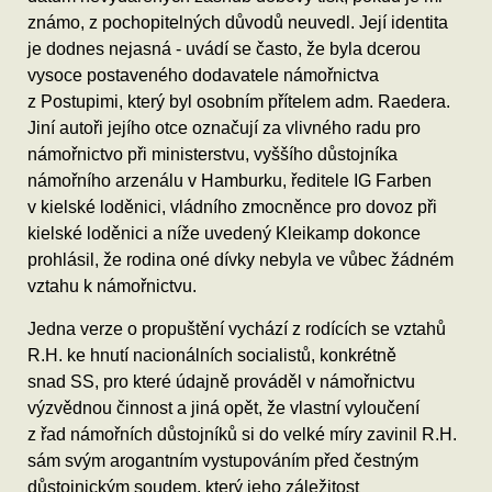
známo, z pochopitelných důvodů neuvedl. Její identita
je dodnes nejasná - uvádí se často, že byla dcerou
vysoce postaveného dodavatele námořnictva
z Postupimi, který byl osobním přítelem adm. Raedera.
Jiní autoři jejího otce označují za vlivného radu pro
námořnictvo při ministerstvu, vyššího důstojníka
námořního arzenálu v Hamburku, ředitele IG Farben
v kielské loděnici, vládního zmocněnce pro dovoz při
kielské loděnici a níže uvedený Kleikamp dokonce
prohlásil, že rodina oné dívky nebyla ve vůbec žádném
vztahu k námořnictvu.
Jedna verze o propuštění vychází z rodících se vztahů
R.H. ke hnutí nacionálních socialistů, konkrétně
snad SS, pro které údajně prováděl v námořnictvu
výzvědnou činnost a jiná opět, že vlastní vyloučení
z řad námořních důstojníků si do velké míry zavinil R.H.
sám svým arogantním vystupováním před čestným
důstojnickým soudem, který jeho záležitost