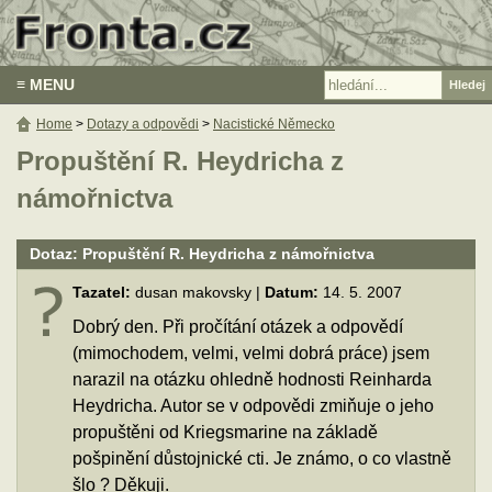
≡ MENU
Home
>
Dotazy a odpovědi
>
Nacistické Německo
Propuštění R. Heydricha z
námořnictva
Dotaz: Propuštění R. Heydricha z námořnictva
Tazatel:
dusan makovsky |
Datum:
14. 5. 2007
Dobrý den. Při pročítání otázek a odpovědí
(mimochodem, velmi, velmi dobrá práce) jsem
narazil na otázku ohledně hodnosti Reinharda
Heydricha. Autor se v odpovědi zmiňuje o jeho
propuštěni od Kriegsmarine na základě
pošpinění důstojnické cti. Je známo, o co vlastně
šlo ? Děkuji.