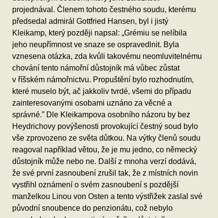
projednával. Členem tohoto čestného soudu, kterému
předsedal admirál Gottfried Hansen, byl i jistý
Kleikamp, který později napsal: „Grémiu se nelíbila
jeho neupřímnost ve snaze se ospravedlnit. Byla
vznesena otázka, zda kvůli takovému neomluvitelnému
chování tento námořní důstojník má vůbec zůstat
v říšském námořnictvu. Propuštění bylo rozhodnutím,
které muselo být, ač jakkoliv tvrdé, všemi do případu
zainteresovanými osobami uznáno za věcné a
správné.” Dle Kleikampova osobního názoru by bez
Heydrichovy povýšenosti provokující čestný soud bylo
vše zprovozeno ze světa důtkou. Na výtky členů soudu
reagoval například větou, že je mu jedno, co německý
důstojník může nebo ne. Další z mnoha verzí dodává,
že své první zasnoubení zrušil tak, že z místních novin
vystřihl oznámení o svém zasnoubení s pozdější
manželkou Linou von Osten a tento výstřižek zaslal své
původní snoubence do penzionátu, což nebylo