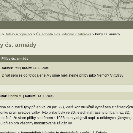
e
>
Dotazy a odpovědi
>
Čs. armáda a čs. jednotky v zahraničí
> Přilby čs. armády
by čs. armády
 Přilby čs. armády
Tazatel:
Petr |
Datum:
11. 1. 2006
Díval sem se do fotogalerie.My jsme měli stejné přilby jako Němci? V r.1938
utor:
Honza M.
|
Datum:
13. 1. 2006
dná se o starší typy přileb vz. 28 (vz. 29), které konstrukčně vycházely z německý
lonku první světové války. Tyto přilby byly ve 30. letech nahrazeny přilbami vz. 32.
 možné, že staré přilby se během r. 1938 mohly objevit např. u některých týlových
pu přileb pro všechny mobilizované záložníky.