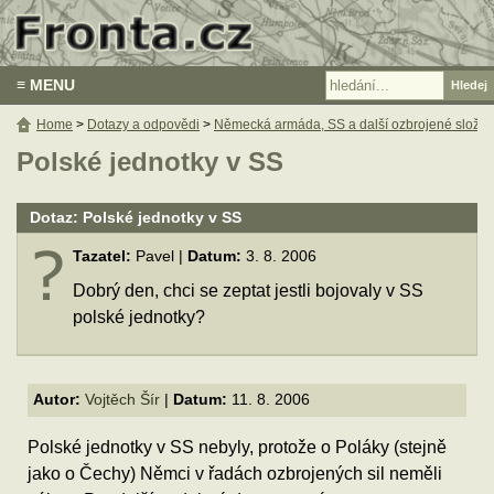
≡ MENU
Home
>
Dotazy a odpovědi
>
Německá armáda, SS a další ozbrojené složky
Polské jednotky v SS
Dotaz: Polské jednotky v SS
Tazatel:
Pavel |
Datum:
3. 8. 2006
Dobrý den, chci se zeptat jestli bojovaly v SS
polské jednotky?
Autor:
Vojtěch Šír
|
Datum:
11. 8. 2006
Polské jednotky v SS nebyly, protože o Poláky (stejně
jako o Čechy) Němci v řadách ozbrojených sil neměli