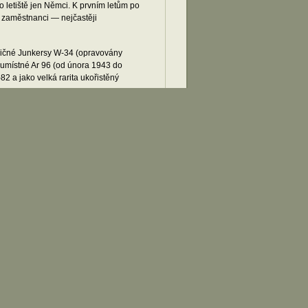
o letiště jen Němci. K prvním letům po
í zaměstnanci — nejčastěji
cvičné Junkersy W-34 (opravovány
dvoumístné Ar 96 (od února 1943 do
2 a jako velká rarita ukořistěný
é základny, 26. února proběhly
 96. K 16. dubnu oficiální hlášení
údaj ke 30. dubnu, o zásobě pouhých 3
německých jednotek proběhly jen menší
ozeno.
notka Luftwaffe, působily zde jen
 v dále uvedených pramenech),
uzeum Brno, 1976