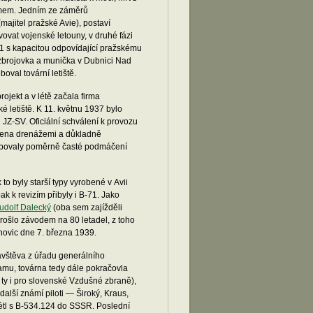
amem. Jedním ze záměrů
jitel pražské Avie), postaví
ovat vojenské letouny, v druhé fázi
1 s kapacitou odpovídající pražskému
zbrojovka a munička v Dubnici Nad
val tovární letiště.
jekt a v létě začala firma
é letiště. K 11. květnu 1937 bylo
JZ-SV. Oficiální schválení k provozu
atřena drenážemi a důkladně
sobovaly poměrně časté podmáčení
o byly starší typy vyrobené v Avii
k k revizím přibyly i B-71. Jako
udolf Dalecký
(oba sem zajížděli
prošlo závodem na 80 letadel, z toho
unovic dne 7. března 1939.
 návštěva z úřadu generálního
amu, továrna tedy dále pokračovla
ty i pro slovenské Vzdušné zbraně),
alší známí piloti — Široký, Kraus,
létl s B-534.124 do SSSR. Poslední