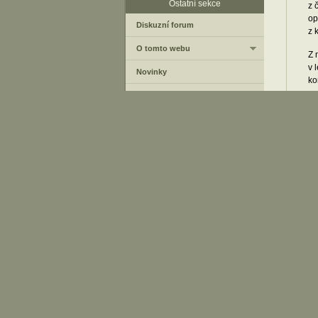
Ostatní sekce
z 
op
Diskuzní forum
z 
O tomto webu
Z 
v 
Novinky
ko
so
Od
po
uv
tu
de
Po
S 
do
o 
Za
Pr
In