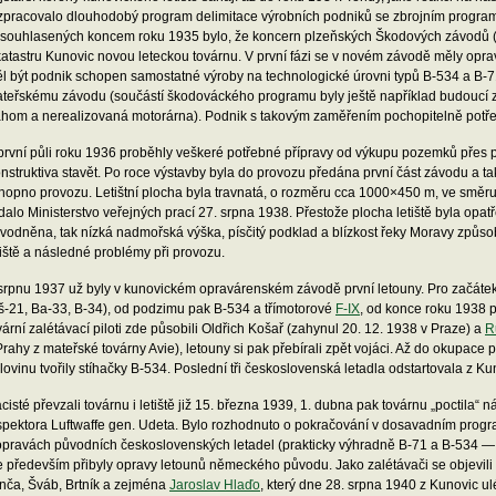
zpracovalo dlouhodobý program delimitace výrobních podniků se zbrojním progr
souhlasených koncem roku 1935 bylo, že koncern plzeňských Škodových závodů (ma
katastru Kunovic novou leteckou továrnu. V první fázi se v novém závodě měly oprav
l být podnik schopen samostatné výroby na technologické úrovni typů B-534 a B-7
teřskému závodu (součástí škodováckého programu byly ještě například budoucí 
hom a nerealizovaná motorárna). Podnik s takovým zaměřením pochopitelně potřebo
první půli roku 1936 proběhly veškeré potřebné přípravy od výkupu pozemků přes pro
nstruktiva stavět. Po roce výstavby byla do provozu předána první část závodu a tak
hopno provozu. Letištní plocha byla travnatá, o rozměru cca 1000×450 m, ve směru 
dalo Ministerstvo veřejných prací 27. srpna 1938. Přestože plocha letiště byla op
vodněna, tak nízká nadmořská výška, písčitý podklad a blízkost řeky Moravy způ
tiště a následné problémy při provozu.
srpnu 1937 už byly v kunovickém opravárenském závodě první letouny. Pro začátek t
š-21, Ba-33, B-34), od podzimu pak B-534 a třímotorové
F-IX
, od konce roku 1938 pa
vární zalétávací piloti zde působili Oldřich Košař (zahynul 20. 12. 1938 v Praze) a
R
Prahy z mateřské továrny Avie), letouny si pak přebírali zpět vojáci. Až do okupace 
lovinu tvořily stíhačky B-534. Poslední tři československá letadla odstartovala z K
cisté převzali továrnu i letiště již 15. března 1939, 1. dubna pak továrnu „poctila“
spektora Luftwaffe gen. Udeta. Bylo rozhodnuto o pokračování v dosavadním progr
opravách původních československých letadel (prakticky výhradně B-71 a B-534 — 
e především přibyly opravy letounů německého původu. Jako zalétávači se objevili d
nča, Šváb, Brtník a zejména
Jaroslav Hlaďo
, který dne 28. srpna 1940 z Kunovic u