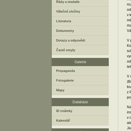
Řády a medaile
ro
od
Válečné zločiny
v 
mě
Literatura
ma
Vá
Dokumenty
V 
Dotazy a odpovědi
Ko
Časté omyly
sc
vy
od
Galerie
le
Propaganda
V 
Fotogalerie
(B
to
Mapy
z 
po
Databáze
Na
ID známky
in
v 
Kalendář
al
Ja