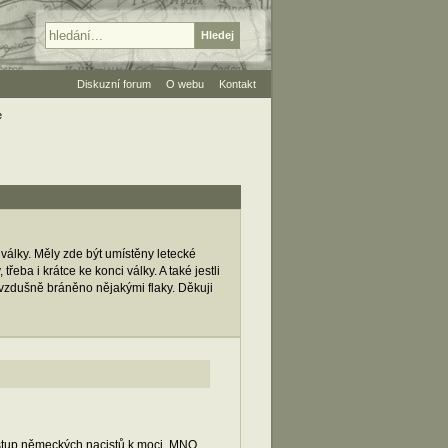
Diskuzní forum
O webu
Kontakt
e
války. Měly zde být umístěny letecké
řeba i krátce ke konci války. A také jestli
otivzdušně bráněno nějakými flaky. Děkuji
nástup německých nacistů k moci, MNO