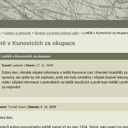
e
>
Dotazy a odpovědi
>
Regiony za druhé světové války
> Letiště v Kunovicích za okupac
ště v Kunovicích za okupace
 Letiště v Kunovicích za okupace
Tazatel:
palpalic |
Datum:
17. 11. 2009
Dobrý den, němáte nějaké informace o letišti Kunovice (okr. Uherské Hradiště) za 
opravny, ale spíše by mě zajímalo, jestli zde byly umístěny i nějaké bojové letouny, t
máte i nějaké informace o jednotkách na letišti sloužících a jestli bylo letiště i pr
za odpověď
utor:
Tomáš Adam
|
Datum:
6. 12. 2009
brý den,
jstarší kořeny kunovického letiště sahají až do roku 1934. Tehdy, jako reakci na 