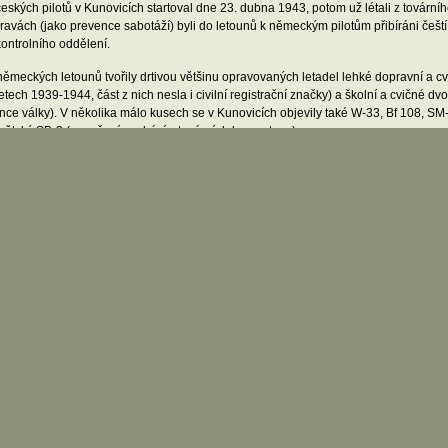
českých pilotů v Kunovicích startoval dne 23. dubna 1943, potom už létali z továrníh
ravách (jako prevence sabotáží) byli do letounů k německým pilotům přibíráni češt
kontrolního oddělení.
německých letounů tvořily drtivou většinu opravovaných letadel lehké dopravní a 
letech 1939-1944, část z nich nesla i civilní registrační značky) a školní a cvičné 
nce války). V několika málo kusech se v Kunovicích objevily také W-33, Bf 108, SM-8
větský SB-3 (označení pochází z tovární dokumentace).
 19. února 1945 začaly být letouny z továrny postupně stahovány na méně ohrožen
slední zkušební lety a 8. března jsou zaznamenány poslední tři starty německých Ar
ádí na kunovickém letišti jen pět letadel neurčeného typu (existuje ale i nejasný 
n paliva). Evidentně se na letišti nenacházely žádné bojové jednotky. Při ústupu 
strukce — zapáleny byly budovy skladů a jídelna.
dle údajů ing. Krumbacha bylo těsně po poledni dne 27. dubna 1945 letiště osvob
největší pravděpodobností se tedy na letišti nikdy nenacházela žádná regulérní jed
zorčí orgány v opravně a zalétávací a přejímací piloti (jejich jména můžete nalézt
umístění protivzdušné obrany mi není nic známo.
 spolupráci děkuji Karayovi.
ameny:
g. Jan Krumbach: 25 roků národního podniku LET Uherské Hradiště-Kunovice, Technické m