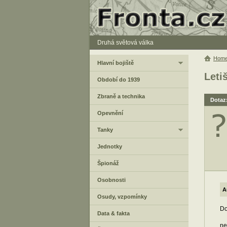
Druhá světová válka
Hom
Hlavní bojiště
Leti
Období do 1939
Zbraně a technika
Dotaz:
Opevnění
Tanky
Jednotky
Špionáž
Osobnosti
A
Osudy, vzpomínky
Do
Data & fakta
ne