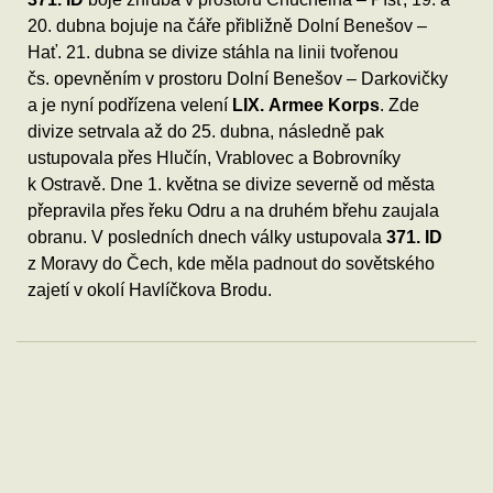
20. dubna bojuje na čáře přibližně Dolní Benešov –
Hať. 21. dubna se divize stáhla na linii tvořenou
čs. opevněním v prostoru Dolní Benešov – Darkovičky
a je nyní podřízena velení
LIX. Armee Korps
. Zde
divize setrvala až do 25. dubna, následně pak
ustupovala přes Hlučín, Vrablovec a Bobrovníky
k Ostravě. Dne 1. května se divize severně od města
přepravila přes řeku Odru a na druhém břehu zaujala
obranu. V posledních dnech války ustupovala
371. ID
z Moravy do Čech, kde měla padnout do sovětského
zajetí v okolí Havlíčkova Brodu.