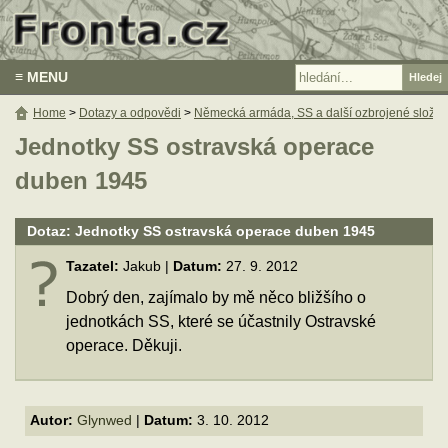
≡ MENU
Home
>
Dotazy a odpovědi
>
Německá armáda, SS a další ozbrojené složky
Jednotky SS ostravská operace
duben 1945
Dotaz: Jednotky SS ostravská operace duben 1945
Tazatel:
Jakub |
Datum:
27. 9. 2012
Dobrý den, zajímalo by mě něco bližšího o
jednotkách SS, které se účastnily Ostravské
operace. Děkuji.
Autor:
Glynwed
|
Datum:
3. 10. 2012