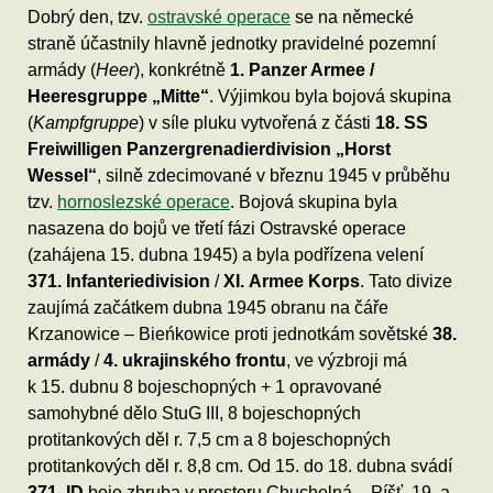
Dobrý den, tzv.
ostravské operace
se na německé
straně účastnily hlavně jednotky pravidelné pozemní
armády (
Heer
), konkrétně
1. Panzer Armee /
Heeresgruppe „Mitte“
. Výjimkou byla bojová skupina
(
Kampfgruppe
) v síle pluku vytvořená z části
18. SS
Freiwilligen Panzergrenadierdivision „Horst
Wessel“
, silně zdecimované v březnu 1945 v průběhu
tzv.
hornoslezské operace
. Bojová skupina byla
nasazena do bojů ve třetí fázi Ostravské operace
(zahájena 15. dubna 1945) a byla podřízena velení
371. Infanteriedivision
/
XI. Armee Korps
. Tato divize
zaujímá začátkem dubna 1945 obranu na čáře
Krzanowice – Bieńkowice proti jednotkám sovětské
38.
armády
/
4. ukrajinského frontu
, ve výzbroji má
k 15. dubnu 8 bojeschopných + 1 opravované
samohybné dělo StuG III, 8 bojeschopných
protitankových děl r. 7,5 cm a 8 bojeschopných
protitankových děl r. 8,8 cm. Od 15. do 18. dubna svádí
371. ID
boje zhruba v prostoru Chuchelná – Píšť, 19. a