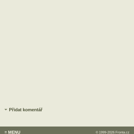
Přidat komentář
≡ MENU
© 1999-2026
Fronta.cz