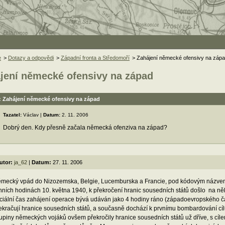
e
>
Dotazy a odpovědi
>
Západní fronta a Středomoří
> Zahájení německé ofensivy na záp
jení německé ofensivy na západ
: Zahájení německé ofensivy na západ
Tazatel:
Václav |
Datum:
2. 11. 2006
Dobrý den. Kdy přesně začala německá ofenziva na západ?
utor:
ja_62
|
Datum:
27. 11. 2006
mecký vpád do Nizozemska, Belgie, Lucemburska a Francie, pod kódovým názvem 
nních hodinách 10. května 1940, k překročení hranic sousedních států došlo na ně
iciální čas zahájení operace bývá udáván jako 4 hodiny ráno (západoevropského č
ekračují hranice sousedních států, a současně dochází k prvnímu bombardování cíl
upiny německých vojáků ovšem překročily hranice sousedních států už dříve, s cíle