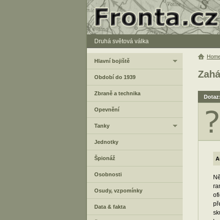
Druhá světová válka
Hom
Hlavní bojiště
Zahá
Období do 1939
Zbraně a technika
Dotaz
Opevnění
Tanky
Jednotky
Špionáž
A
Osobnosti
Ně
ra
Osudy, vzpomínky
of
př
Data & fakta
sk