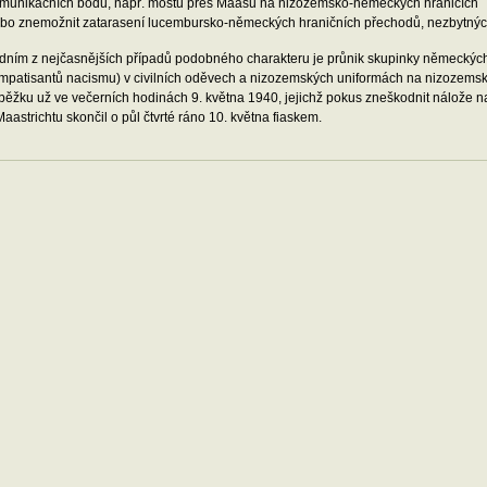
munikačních bodů, např. mostů přes Maasu na nizozemsko-německých hranicích
bo znemožnit zatarasení lucembursko-německých hraničních přechodů, nezbytných
dním z nejčasnějších případů podobného charakteru je průnik skupinky německýc
mpatisantů nacismu) v civilních oděvech a nizozemských uniformách na nizozemsk
běžku už ve večerních hodinách 9. května 1940, jejichž pokus zneškodnit nálože n
Maastrichtu skončil o půl čtvrté ráno 10. května fiaskem.