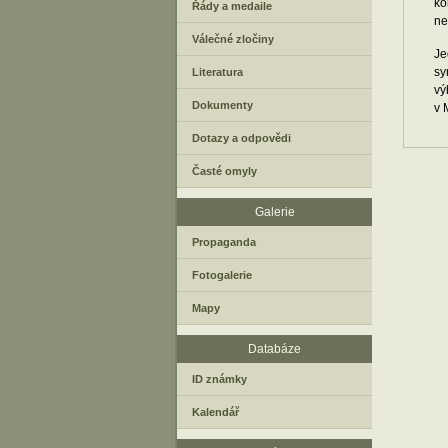
ko
Řády a medaile
ne
Válečné zločiny
Je
sy
Literatura
vý
Dokumenty
v 
Dotazy a odpovědi
Časté omyly
Galerie
Propaganda
Fotogalerie
Mapy
Databáze
ID známky
Kalendář