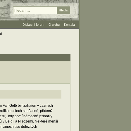
Diskuzní forum
O webu
Kontakt
ad
Fall Gelb byl zahájen v časných
kolika místech současně, přičemž
asu), kdy první německé jednotky
ů v Belgii a Nizozemí. Některé menší
m zmocnit se důležitých