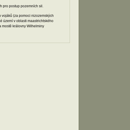
 pro postup pozemních sil.
h vojáků (za pomoci nizozemských
é území v oblasti maastrichtského
a mostě královny Wilhelminy