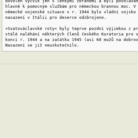
dovolen výcvik jen s lehkými zbraněmi a byli povolává
hlavně k pomocným službám pro německou brannou moc. V
německé vojenské situace v r. 1944 bylo vládní vojsko
nasazení v Itálii pro deserce odzbrojeno.
»Svatováclavské roty« byly teprve pozdní výjimkou z p
stálé naléhání některých členů českého Kuratoria pro 
konci r. 1944 a na začátku 1945 (asi 60 mužů na dobro
Nasazení se již neuskutečnilo.