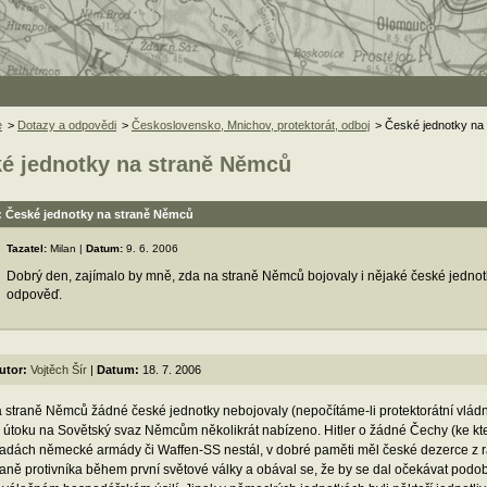
e
>
Dotazy a odpovědi
>
Československo, Mnichov, protektorát, odboj
> České jednotky na
é jednotky na straně Němců
: České jednotky na straně Němců
Tazatel:
Milan |
Datum:
9. 6. 2006
Dobrý den, zajímalo by mně, zda na straně Němců bojovaly i nějaké české jednotky
odpověď.
utor:
Vojtěch Šír
|
Datum:
18. 7. 2006
 straně Němců žádné české jednotky nebojovaly (nepočítáme-li protektorátní vládní v
 útoku na Sovětský svaz Němcům několikrát nabízeno. Hitler o žádné Čechy (ke k
řadách německé armády či Waffen-SS nestál, v dobré paměti měl české dezerce z r
raně protivníka během první světové války a obával se, že by se dal očekávat podobn