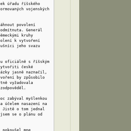
dek úřadu říšského
formovaných vojenských
sáhnout povolení
 odmítnuta. Generál
německými kruhy
volení k vytvoření
lušníci jeho svazu
ou oficiálně s říšským
vytvořiti české
tázky jasně naznačil,
tvoření by způsobilo
stně vyžadovala
 zodpověděl.
moc zabýval myšlenkou
za účelem nasazení na
. Jistě o tom jednal
 jsem se o plánu od
e pokoušel mne