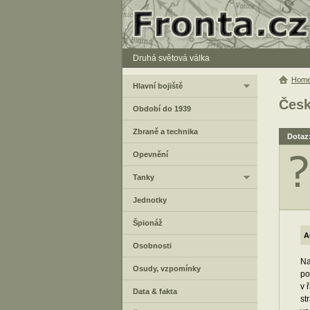
Druhá světová válka
Hom
Hlavní bojiště
Česk
Období do 1939
Zbraně a technika
Dotaz
Opevnění
Tanky
Jednotky
Špionáž
A
Osobnosti
Na
Osudy, vzpomínky
po
v 
Data & fakta
st