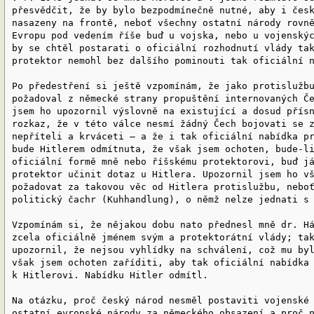
přesvědčit, že by bylo bezpodmínečně nutné, aby i čes
nasazeny na frontě, neboť všechny ostatní národy rovn
Evropu pod vedením říše buď u vojska, nebo u vojenský
by se chtěl postarati o oficiální rozhodnutí vlády ta
protektor nemohl bez dalšího pominouti tak oficiální 
Po předestření si ještě vzpomínám, že jako protislužb
požadoval z německé strany propuštění internovaných Č
jsem ho upozornil výslovně na existující a dosud přís
rozkaz, že v této válce nesmí žádný Čech bojovati se 
nepříteli a krváceti — a že i tak oficiální nabídka p
bude Hitlerem odmítnuta, že však jsem ochoten, bude-l
oficiální formě mně nebo říšskému protektorovi, buď j
protektor učinit dotaz u Hitlera. Upozornil jsem ho v
požadovat za takovou věc od Hitlera protislužbu, nebo
politický čachr (Kuhhandlung), o němž nelze jednati s
Vzpomínám si, že nějakou dobu nato přednesl mně dr. H
zcela oficiálně jménem svým a protektorátní vlády; ta
upozornil, že nejsou vyhlídky na schválení, což mu by
však jsem ochoten zaříditi, aby tak oficiální nabídka
k Hitlerovi. Nabídku Hitler odmítl.
Na otázku, proč český národ nesměl postaviti vojenské
ostatní evropské národy za německého obsazení a proč 