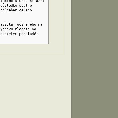
ni mimo službu strážní
 důsledku špatné
 průběhem celého
ravidla, učiněného na
výchovu mládeže na
volnickém podkladě).