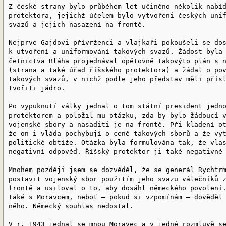
Z české strany bylo průběhem let učiněno několik nabí
protektora, jejichž účelem bylo vytvořeni českých uni
svazů a jejich nasazení na frontě.
Nejprve Gajdovi přívrženci a vlajkaři pokoušeli se do
k utvoření a uniformování takových svazů. Žádost byla
četnictva Bláha projednával opětovně takovýto plán s 
(strana a také úřad říšského protektora) a žádal o po
takových svazů, v nichž podle jeho představ měli přís
tvořiti jádro.
Po vypuknutí války jednal o tom státní president jedn
protektorem a položil mu otázku, zda by bylo žádoucí 
vojenské sbory a nasaditi je na frontě. Při kladení o
že on i vláda pochybují o ceně takových sborů a že vy
politické obtíže. Otázka byla formulována tak, že vla
negativní odpověď. Říšský protektor ji také negativně
Mnohem později jsem se dozvěděl, že se generál Rychtr
postavit vojenský sbor použitím jeho svazu válečníků 
frontě a usiloval o to, aby dosáhl německého povolení
také s Moravcem, neboť — pokud si vzpomínám — dověděl
něho. Německý souhlas nedostal.
V r. 1943 jednal se mnou Moravec a v jedné rozmluvě s