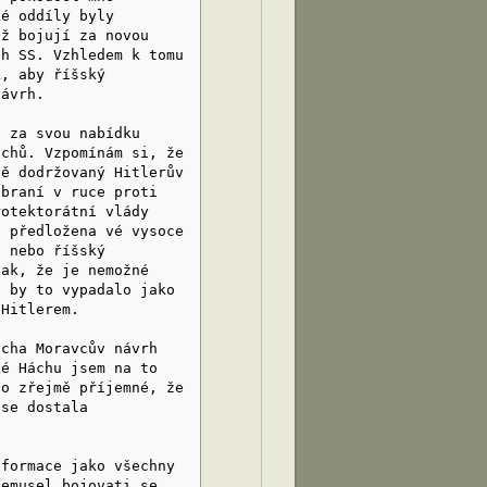
ké oddíly byly
ěž bojují za novou
ch SS. Vzhledem k tomu
k, aby říšský
návrh.
u za svou nabídku
echů. Vzpomínám si, že
ně dodržovaný Hitlerův
zbraní v ruce proti
rotektorátní vlády
i předložena vé vysoce
á nebo říšský
šak, že je nemožné
ť by to vypadalo jako
 Hitlerem.
ácha Moravcův návrh
ké Háchu jsem na to
lo zřejmě příjemné, že
 se dostala
 formace jako všechny
nemusel bojovati se