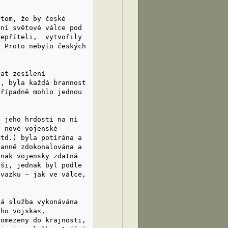
 tom, že by české
vní světové válce pod
nepříteli, vytvořily
. Proto nebylo českých
vat zesílení
u, byla každá brannost
případně mohlo jednou
a jeho hrdosti na ni
y nové vojenské
atd.) byla potírána a
ranně zdokonalována a
dnak vojensky zdatná
íši, jednak byl podle
svazku — jak ve válce,
.
ná služba vykonávána
ího vojska«,
 omezeny do krajnosti,