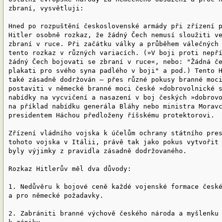
zbraní, vysvětluji:
Hned po rozpuštění československé armády při zřízení 
Hitler osobně rozkaz, že žádný Čech nemusí sloužiti v
zbraní v ruce. Při začátku války a průběhem válečných
tento rozkaz v různých variacích. (»V boji proti nepř
žádný Čech bojovati se zbraní v ruce«, nebo: "Žádná č
plakati pro svého syna padlého v boji" a pod.) Tento 
také zásadně dodržován — přes různé pokusy branné moc
postaviti v německé branné moci české »dobrovolnické 
nabídky na vycvičení a nasazení v boj českých »dobrov
na příklad nabídku generála Bláhy nebo ministra Morav
presidentem Háchou předloženy říšskému protektorovi.
Zřízení vládního vojska k účelům ochrany státního pre
tohoto vojska v Itálii, právě tak jako pokus vytvořit
byly výjimky z pravidla zásadně dodržovaného.
Rozkaz Hitlerův měl dva důvody:
1. Nedůvěru k bojové ceně každé vojenské formace česk
a pro německé požadavky.
2. Zabrániti branné výchově českého národa a myšlenku