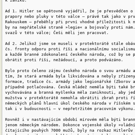
k zániku.
Ad 1. Hitler se opětovně vyjádřil, že je přesvědčen o
prapory nebo pluky v této válce — právě tak jako v pr
Rakouskem — přeběhly při první vhodné příležitosti k 
by na nepřátelské straně »legie« a bojovaly proti nám
svazů v této válce; Češi měli jen pracovat.
Ad 2. Jelikož jsme se museli v protektorátě stále obá
čs. fronty odporu proti říši a nacionálnímu socialism
a každé branné zdokonalení českého národa, což by se 
obrátit proti říši, nežádoucí, a proto podvázáno.
Bylo proto čeleno zájmu českého národa o svou armádu 
tím, že stará armáda byla likvidována a nebyly zřízen
formace, tradice čs. armády jako legionářské (Zborov 
případně potlačována. Česká mládež neměla býti také b
vychovávána a branná myšlenka měla zaniknouti, aby je
mužstva v protektorátě nemohla obrátiti zbraň proti ř
německých plánů hlavní úkol českého národa v říšském 
tak i v budoucnosti — v nepřetržitém pracovním výkonu
Rovněž i v nastávajícím období mírovém měla býti bran
jenom německým národem. Dokonce vojenské úkoly »vládn
čítajícího pouhých 7000 mužů, byly na rozkaz Hitlerův