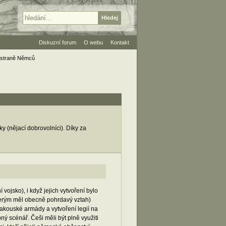
Diskuzní forum
O webu
Kontakt
 straně Němců
 (nějací dobrovolníci). Díky za
ojsko), i když jejich vytvoření bylo
terým měl obecně pohrdavý vztah)
akouské armády a vytvoření legií na
ý scénář. Češi měli být plně využiti