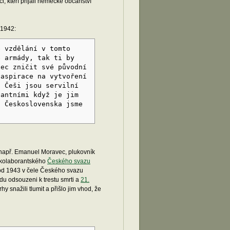
, kteří přijali německé občanství
 1942:
é vzdělání v tomto
é armády, tak ti by
nec zničit své původní
 aspirace na vytvoření
. Češi jsou servilní
gantními když je jim
o Československa jsme
např. Emanuel Moravec, plukovník
 kolaborantského
Českého svazu
 (od 1943 v čele Českého svazu
du odsouzeni k trestu smrti a
21.
hy snažili tlumit a přišlo jim vhod, že