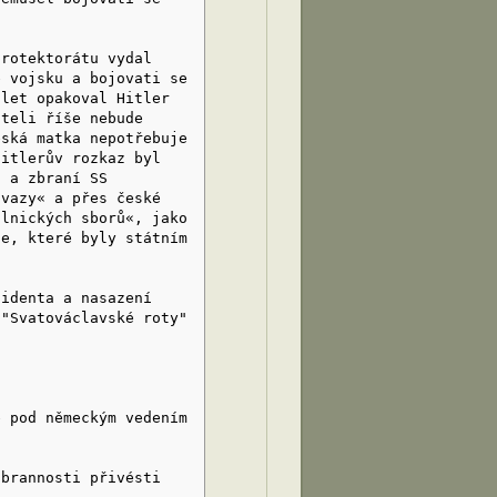
protektorátu vydal
e vojsku a bojovati se
 let opakoval Hitler
íteli říše nebude
eská matka nepotřebuje
Hitlerův rozkaz byl
i a zbraní SS
svazy« a přes české
olnických sborů«, jako
ce, které byly státním
sidenta a nasazení
 "Svatováclavské roty"
é pod německým vedením
 brannosti přivésti