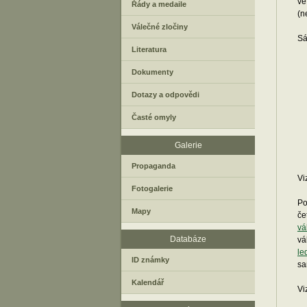
ve
Řády a medaile
(n
Válečné zločiny
Sá
Literatura
Dokumenty
Dotazy a odpovědi
Časté omyly
Galerie
Propaganda
Vi
Fotogalerie
Po
Mapy
če
vá
Databáze
vá
le
ID známky
sa
Kalendář
Vi