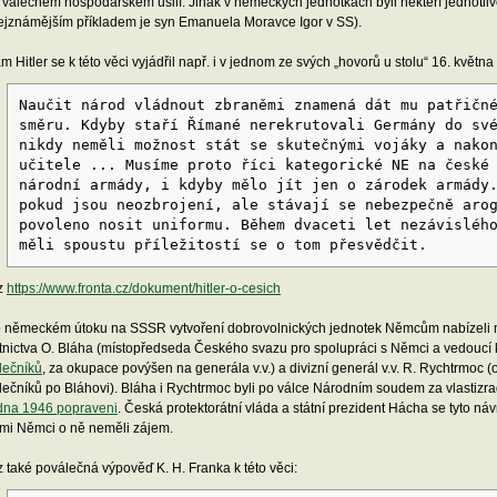
 válečném hospodářském úsilí. Jinak v německých jednotkách byli někteří jednotlivci
ejznámějším příkladem je syn Emanuela Moravce Igor v SS).
m Hitler se k této věci vyjádřil např. i v jednom ze svých „hovorů u stolu“ 16. května
Naučit národ vládnout zbraněmi znamená dát mu patřičn
směru. Kdyby staří Římané nerekrutovali Germány do sv
nikdy neměli možnost stát se skutečnými vojáky a nako
učitele ... Musíme proto říci kategorické NE na české
národní armády, i kdyby mělo jít jen o zárodek armády
pokud jsou neozbrojení, ale stávají se nebezpečně aro
povoleno nosit uniformu. Během dvaceti let nezávisléh
měli spoustu příležitostí se o tom přesvědčit.
z
https://www.fronta.cz/dokument/hitler-o-cesich
 německém útoku na SSSR vytvoření dobrovolnických jednotek Němcům nabízeli 
tnictva O. Bláha (místopředseda Českého svazu pro spolupráci s Němci a vedoucí
lečníků
, za okupace povýšen na generála v.v.) a divizní generál v.v. R. Rychtrmoc
lečníků po Bláhovi). Bláha i Rychtrmoc byli po válce Národním soudem za vlastizra
dna 1946 popraveni
. Česká protektorátní vláda a státní prezident Hácha se tyto návr
mi Němci o ně neměli zájem.
z také poválečná výpověď K. H. Franka k této věci: