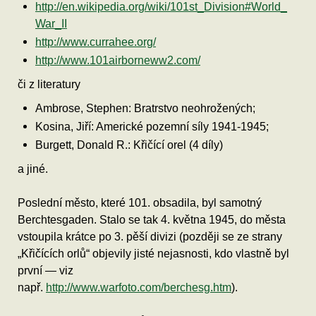
http://en.wikipedia.org/wiki/101st_Division#World_
War_II
http://www.currahee.org/
http://www.101airborneww2.com/
či z literatury
Ambrose, Stephen: Bratrstvo neohrožených;
Kosina, Jiří: Americké pozemní síly 1941-1945;
Burgett, Donald R.: Křičící orel (4 díly)
a jiné.
Poslední město, které 101. obsadila, byl samotný
Berchtesgaden. Stalo se tak 4. května 1945, do města
vstoupila krátce po 3. pěší divizi (později se ze strany
„Křičících orlů“ objevily jisté nejasnosti, kdo vlastně byl
první — viz
např.
http://www.warfoto.com/berchesg.htm
).