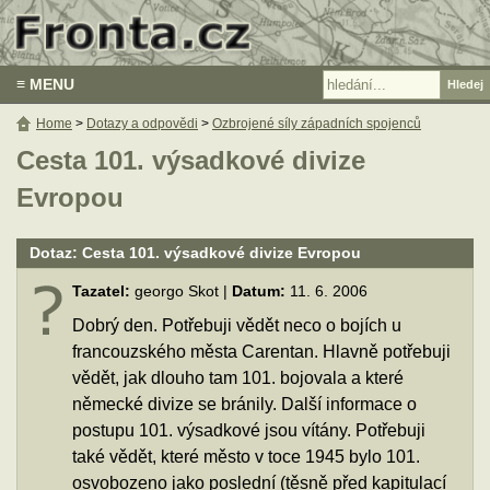
≡ MENU
Home
>
Dotazy a odpovědi
>
Ozbrojené síly západních spojenců
Cesta 101. výsadkové divize
Evropou
Dotaz: Cesta 101. výsadkové divize Evropou
Tazatel:
georgo Skot |
Datum:
11. 6. 2006
Dobrý den. Potřebuji vědět neco o bojích u
francouzského města Carentan. Hlavně potřebuji
vědět, jak dlouho tam 101. bojovala a které
německé divize se bránily. Další informace o
postupu 101. výsadkové jsou vítány. Potřebuji
také vědět, které město v toce 1945 bylo 101.
osvobozeno jako poslední (těsně před kapitulací