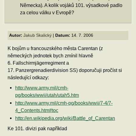
Německa). A kolik vojáků 101. výsadkové padlo
za celou válku v Evropě?
Autor:
Jakub Skalický
|
Datum:
14. 7. 2006
K bojům u francouzského města Carentan (z
německých jednotek bych zmínil hlavně
6. Fallschirmjägerregiment a
17. Panzergrenadierdivision SS) doporučuji pročíst si
následující odkazy:
http://www.army.mil/cmh-
pg/books/wwii/utah/utah5.htm
http://www.army.mil/cmh-pg/books/wwii/7-4/7-
4_Contents.htm#toc
http://en.wikipedia.org/wiki/Battle_of_Carentan
Ke 101. divizi pak například