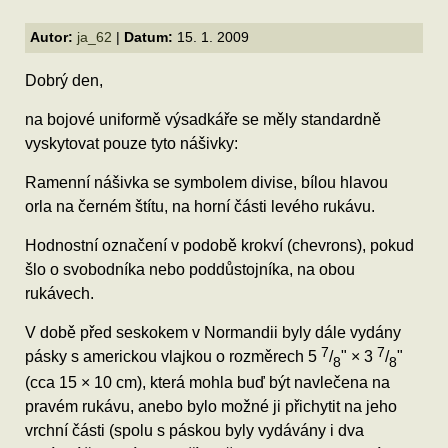
Autor:
ja_62
|
Datum:
15. 1. 2009
Dobrý den,
na bojové uniformě výsadkáře se měly standardně
vyskytovat pouze tyto nášivky:
Ramenní nášivka se symbolem divise, bílou hlavou
orla na černém štítu, na horní části levého rukávu.
Hodnostní označení v podobě krokví (chevrons), pokud
šlo o svobodníka nebo poddůstojníka, na obou
rukávech.
V době před seskokem v Normandii byly dále vydány
7
7
pásky s americkou vlajkou o rozměrech 5
/
" × 3
/
"
8
8
(cca 15 × 10 cm), která mohla buď být navlečena na
pravém rukávu, anebo bylo možné ji přichytit na jeho
vrchní části (spolu s páskou byly vydávány i dva