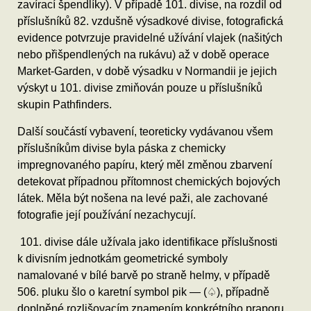
zavírací špendlíky). V případě 101. divise, na rozdíl od
příslušníků 82. vzdušně výsadkové divise, fotografická
evidence potvrzuje pravidelné užívání vlajek (našitých
nebo přišpendlených na rukávu) až v době operace
Market-Garden, v době výsadku v Normandii je jejich
výskyt u 101. divise zmiňován pouze u příslušníků
skupin Pathfinders.
Další součástí vybavení, teoreticky vydávanou všem
příslušníkům divise byla páska z chemicky
impregnovaného papíru, který měl změnou zbarvení
detekovat případnou přítomnost chemických bojových
látek. Měla být nošena na levé paži, ale zachované
fotografie její používání nezachycují.
101. divise dále užívala jako identifikace příslušnosti
k divisním jednotkám geometrické symboly
namalované v bílé barvě po straně helmy, v případě
506. pluku šlo o karetní symbol pik — (♤), případně
doplněné rozlišovacím znamením konkrétního praporu