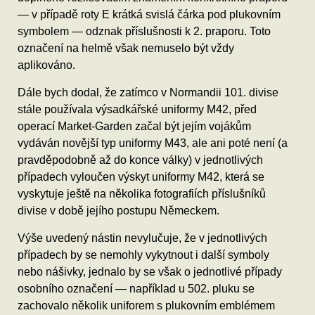
— v případě roty E krátká svislá čárka pod plukovním
symbolem — odznak příslušnosti k 2. praporu. Toto
označení na helmě však nemuselo být vždy
aplikováno.
Dále bych dodal, že zatímco v Normandii 101. divise
stále používala výsadkářské uniformy M42, před
operací Market-Garden začal být jejím vojákům
vydáván novější typ uniformy M43, ale ani poté není (a
pravděpodobně až do konce války) v jednotlivých
případech vyloučen výskyt uniformy M42, která se
vyskytuje ještě na několika fotografiích příslušníků
divise v době jejího postupu Německem.
Výše uvedený nástin nevylučuje, že v jednotlivých
případech by se nemohly vykytnout i další symboly
nebo nášivky, jednalo by se však o jednotlivé případy
osobního označení — například u 502. pluku se
zachovalo několik uniforem s plukovním emblémem