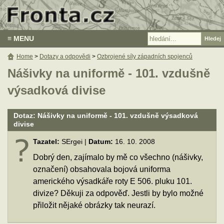
≡ MENU
Home
>
Dotazy a odpovědi
>
Ozbrojené síly západních spojenců
Nášivky na uniformě - 101. vzdušně
výsadková divise
Dotaz: Nášivky na uniformě - 101. vzdušně výsadková
divise
Tazatel:
SErgei |
Datum:
16. 10. 2008
Dobrý den, zajímalo by mě co všechno (nášivky,
označení) obsahovala bojová uniforma
amerického výsadkáře roty E 506. pluku 101.
divize? Děkuji za odpověď. Jestli by bylo možné
přiložit nějaké obrázky tak neurazí.