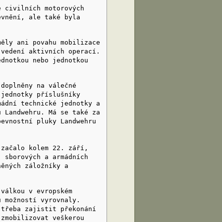
civilních motorových
evnění, ale také byla
ly ani povahu mobilizace
 vedení aktivních operací.
ednotkou nebo jednotkou
oplněny na válečné
 jednotky příslušníky
mádní technické jednotky a
ů Landwehru. Má se také za
pevnostní pluky Landwehru
ačalo kolem 22. září,
, sborových a armádních
něných záložníky a
válkou v evropském
u možností vyrovnaly.
 třeba zajistit překonání
 zmobilizovat veškerou