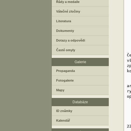
Řády a medaile
Válečné zločiny
Literatura
Dokumenty
Dotazy a odpovědi
N
Časté omyly
Č
v
Galerie
z
k
Propaganda
P
Fotogalerie
a
Mapy
r
o
Databáze
ID známky
Kalendář
N
2