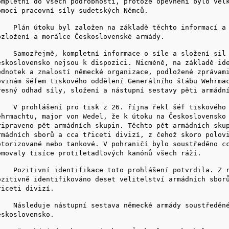
ompletní do všech podrobností, protože opevnění bylo vel
omoci pracovní síly sudetských Němců.
lán útoku byl založen na základě těchto informací a 
ozložení a morálce Československé armády.
amozřejmě, kompletní informace o síle a složení sil s
eskoslovensko nejsou k dispozici. Nicméně, na základě id
ednotek a znalostí německé organizace, podložené zprávam
ovinám šéfem tiskového oddělení Generálního štábu Wehrma
řesný odhad síly, složení a nástupní sestavy pěti armádn
 prohlášení pro tisk z 26. října řekl šéf tiskového 
ehrmachtu, major von Wedel, že k útoku na Československo
řipraveno pět armádních skupin. Těchto pět armádních sku
rmádních sborů a cca třiceti divizí, z čehož skoro polov
otorizované nebo tankové. V pohraničí bylo soustředěno c
emovaly tisíce protiletadlových kanónů všech ráží.
ozitivní identifikace toto prohlášení potvrdila. Z r
ozitivně identifikováno deset velitelství armádních sbor
řiceti divizí.
ásleduje nástupní sestava německé armády soustředěné
eskoslovensko.