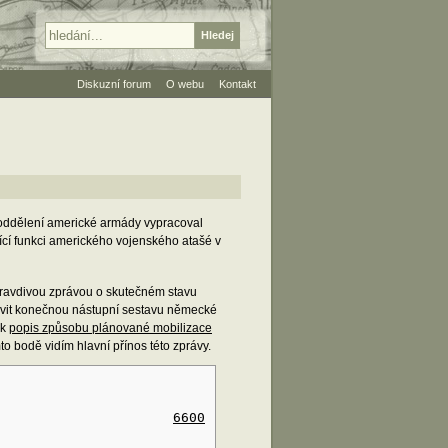
Diskuzní forum
O webu
Kontakt
 oddělení americké armády vypracoval
ící funkci amerického vojenského atašé v
pravdivou zprávou o skutečném stavu
tavit konečnou nástupní sestavu německé
ak
popis způsobu plánované mobilizace
 bodě vidím hlavní přínos této zprávy.
6600