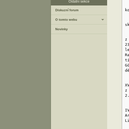
Ostatní sekce
T
k
Diskuzní forum
P
O tomto webu
s
Novinky
A
z
2
l
R
t
G
d
A
X
z
2
A
I
A
L