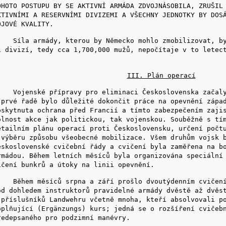
OHOTO POSTUPU BY SE AKTIVNÍ ARMÁDA ZDVOJNÁSOBILA, ZRUŠIL
KTIVNÍMI A RESERVNÍMI DIVIZEMI A VŠECHNY JEDNOTKY BY DOS
OJOVÉ KVALITY.
íla armády, kterou by Německo mohlo zmobilizovat, by 
1 divizí, tedy cca 1,700,000 mužů, nepočítaje v to letec
III. Plán operací
ojenské přípravy pro eliminaci Československa začaly 
 prvé řadě bylo důležité dokončit práce na opevnění zápa
oskytnuta ochrana před Francií a tímto zabezpečením zaji
olnost akce jak politickou, tak vojenskou. Souběžně s tí
etailním plánu operací proti Československu, určení počt
 výběru způsobu všeobecné mobilizace. Všem druhům vojsk 
eskoslovenské cvičební řády a cvičení byla zaměřena na b
rmádou. Během letních měsíců byla organizována speciální
ičení bunkrů a útoky na linii opevnění.
ěhem měsíců srpna a září prošlo dvoutýdenním cvičením
od dohledem instruktorů pravidelné armády dvěstě až dvěs
 příslušníků Landwehru včetně mnoha, kteří absolvovali p
oplňující (Ergänzungs) kurs; jedná se o rozšíření cvičeb
ředepsaného pro podzimní manévry.