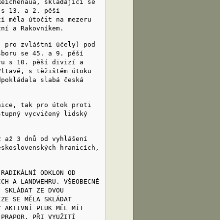
ichenaua, skládající se
 s 13. a 2. pěší
zí měla útočit na mezeru
zní a Rakovníkem.
pro zvláštní účely) pod
sboru se 45. a 9. pěší
ru s 10. pěší divizí a
Vltavě, s těžištěm útoku
dpokládala slabá česká
ce, tak pro útok proti
stupný vycvičený lidský
až 3 dnů od vyhlášení
eskoslovenských hranicích,
ADIKÁLNÍ ODKLON OD
ÍCH A LANDWEHRU. VŠEOBECNĚ
, SKLÁDAT ZE DVOU
IZE SE MĚLA SKLÁDAT
Ý AKTIVNÍ PLUK MĚL MÍT
 PRAPOR. PŘI VYUŽITÍ