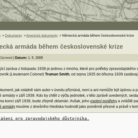
e
>
Dokumenty
>
Americké dokumenty
> Německá armáda během československé krize
cká armáda během československé krize
Glynwed
|
Datum:
1. 5. 2009
jící zpráva z listopadu 1938 je jednou z mnoha, které pro potřeby zpravodajského
ovník (
Lieutenant Colonel
)
Truman Smith
, od srpna 1935 do března 1939 zastávaj
okument, jak ostatně sám autor v úvodu přiznává, není a ani nemůže být úplnou a 
 armády v září 1938. Kdo by chtěl z výčtu jednotek, v této zprávě uvedených, ses
na konci září 1938, bude zřejmě zklamán. Avšak, jeho
osobní postřehy
a zvláště p
é armády
musíme z dnešního hlediska hodnotit jako poměrně přesné a právě v tomto
lášení pro zpravodajského důstojníka.