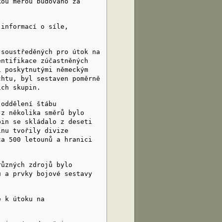
kou měrou budováno za
informací o síle,
oustředěných pro útok na
entifikace zúčastněných
i poskytnutými německým
chtu, byl sestaven poměrně
ích skupin.
oddělení štábu
 z několika směrů bylo
pin se skládalo z deseti
inu tvořily divize
ca 500 letounů a hranici
ůzných zdrojů bylo
ů a prvky bojové sestavy
 k útoku na