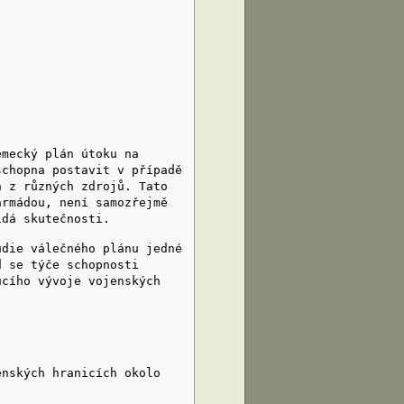
ecký plán útoku na
schopna postavit v případě
h z různých zdrojů. Tato
armádou, není samozřejmě
ídá skutečnosti.
ie válečného plánu jedné
d se týče schopnosti
ucího vývoje vojenských
ských hranicích okolo