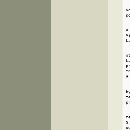
S
v
p
J
a
V
L
V
s
L
p
t
a
S
b
t
p
J
m
S
o