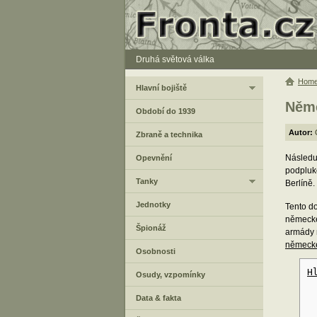
Druhá světová válka
Hom
Hlavní bojiště
Něme
Období do 1939
Autor:
Zbraně a technika
Následu
Opevnění
podpluk
Tanky
Berlíně.
Jednotky
Tento d
německé
Špionáž
armády 
německ
Osobnosti
H
Osudy, vzpomínky
Data & fakta