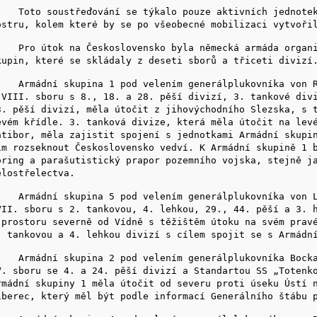
oto soustřeďování se týkalo pouze aktivních jednotek,
ostru, kolem které by se po všeobecné mobilizaci vytvoři
ro útok na Československo byla německá armáda organiz
kupin, které se skládaly z deseti sborů a třiceti divizí
rmádní skupina 1 pod velením generálplukovníka von Ru
 VIII. sboru s 8., 18. a 28. pěší divizí, 3. tankové div
3. pěší divizí, měla útočit z jihovýchodního Slezska, s 
evém křídle. 3. tanková divize, která měla útočit na lev
atibor, měla zajistit spojení s jednotkami Armádní skupi
ím rozseknout Československo vedví. K Armádní skupině 1 
öring a parašutistický prapor pozemního vojska, stejně j
ělostřelectva.
rmádní skupina 5 pod velením generálplukovníka von Li
VII. sboru s 2. tankovou, 4. lehkou, 29., 44. pěší a 3. 
 prostoru severně od Vídně s těžištěm útoku na svém prav
. tankovou a 4. lehkou divizí s cílem spojit se s Armádn
rmádní skupina 2 pod velením generálplukovníka Bocka
V. sboru se 4. a 24. pěší divizí a Standartou SS „Totenk
rmádní skupiny 1 měla útočit od severu proti úseku Ústí 
iberec, který měl být podle informací Generálního štábu 