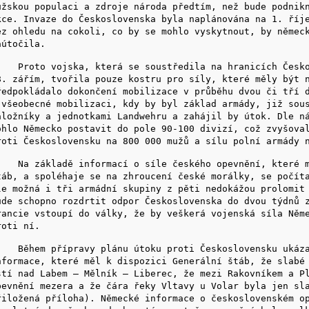
užskou populaci a zdroje národa předtím, než bude podnik
kce. Invaze do Československa byla naplánována na 1. říj
ez ohledu na cokoli, co by se mohlo vyskytnout, by němec
aútočila.
roto vojska, která se soustředila na hranicích Českos
8. zářím, tvořila pouze kostru pro síly, které měly být 
ředpokládalo dokončení mobilizace v průběhu dvou či tří 
 všeobecné mobilizaci, kdy by byl základ armády, již sou
áložníky a jednotkami Landwehru a zahájil by útok. Dle n
ohlo Německo postavit do pole 90-100 divizí, což zvyšova
roti Československu na 800 000 mužů a sílu polní armády 
a základě informací o síle českého opevnění, které mě
táb, a spoléhaje se na zhroucení české morálky, se počít
le možná i tři armádní skupiny z pěti nedokážou prolomit
ude schopno rozdrtit odpor Československa do dvou týdnů 
rancie vstoupí do války, že by veškerá vojenská síla Něm
roti ní.
ěhem přípravy plánu útoku proti Československu ukáza
nformace, které měl k dispozici Generální štáb, že slabé
stí nad Labem – Mělník – Liberec, že mezi Rakovníkem a P
pevnění mezera a že čára řeky Vltavy u Volar byla jen sl
řiložená příloha). Německé informace o československém o