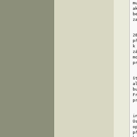
m
a
b
z
P
2
p
k
z
m
p
N
š
a
b
F
p
B
i
Ú
o
p