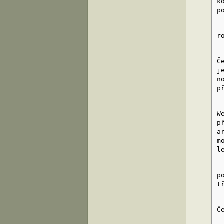
k
p
P
r
S
Č
j
n
p
V
W
p
a
m
l
P
p
t
N
Č