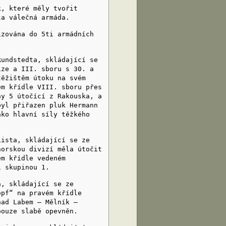
 které měly tvořit
la válečná armáda.
ována do 5ti armádních
.
ndstedta, skládající se
ize a III. sboru s 30. a
těžištěm útoku na svém
ém křídle VIII. sboru přes
ny 5 útočící z Rakouska, a
byl přiřazen pluk Hermann
ako hlavní síly těžkého
sta, skládající se ze
horskou divizí měla útočit
ém křídle vedeném
í skupinou 1.
, skládající se ze
opf“ na pravém křídle
nad Labem – Mělník –
pouze slabě opevněn.