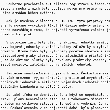
ouběžně procházela aktualizací registrace a inspekce 
ozidel a mnohá z nich byla použita nejen pro práce na op
oužita armádou během cvičení.
ak je uvedeno v hlášení č. 16,176, tyto přípravy nemě
 ani formované výcvikové (školní) divize nebyly určeny k
šechno nasvědčuje tomu, že největší vytvořenou záložní j
andwehru byl pluk.
 polovině září byly všechny aktivní jednotky armády d
tavy, bojové jednotky z valné většiny záložníky a týlové
andwehru. Kromě toho byly vytvořeny početné sborové a ar
rotiletadlové pluky zformované ze záložníků a příslušník
o, že do aktivní služby byly povolány prakticky všechny 
 jisté množství záložních pohraničních jednotek.
kutečné soustřeďování vojsk u hranic Československa z
ylo však omezeno, vyjma některých protiletadlových pluků
echnických jednotek a aktivních vojenských jednotek dopl
říslušníky Landwehru na válečné počty.
e také třeba se domnívat, že i když se nepočítalo s 
ěřítku, plány Generálního štábu se s takovouto mimořádno
 ohledem na celkovou situaci v Evropě a s vědomím, že je
dporu Československa v co nejkratší době, bylo plánováno