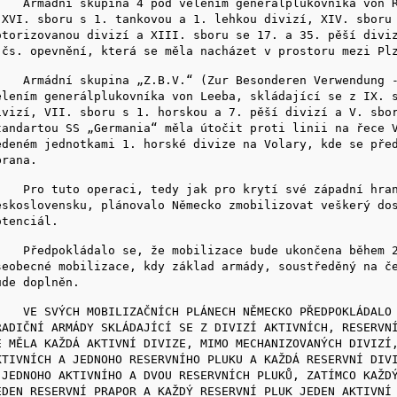
rmádní skupina 4 pod velením generálplukovníka von Re
 XVI. sboru s 1. tankovou a 1. lehkou divizí, XIV. sboru
otorizovanou divizí a XIII. sboru se 17. a 35. pěší divi
 čs. opevnění, která se měla nacházet v prostoru mezi Pl
rmádní skupina „Z.B.V.“ (Zur Besonderen Verwendung - 
elením generálplukovníka von Leeba, skládající se z IX. 
ivizí, VII. sboru s 1. horskou a 7. pěší divizí a V. sbo
tandartou SS „Germania“ měla útočit proti linii na řece 
edeném jednotkami 1. horské divize na Volary, kde se pře
brana.
ro tuto operaci, tedy jak pro krytí své západní hrani
eskoslovensku, plánovalo Německo zmobilizovat veškerý do
otenciál.
ředpokládalo se, že mobilizace bude ukončena během 2 
šeobecné mobilizace, kdy základ armády, soustředěný na č
ude doplněn.
E SVÝCH MOBILIZAČNÍCH PLÁNECH NĚMECKO PŘEDPOKLÁDALO R
RADIČNÍ ARMÁDY SKLÁDAJÍCÍ SE Z DIVIZÍ AKTIVNÍCH, RESERVN
E MĚLA KAŽDÁ AKTIVNÍ DIVIZE, MIMO MECHANIZOVANÝCH DIVIZÍ
KTIVNÍCH A JEDNOHO RESERVNÍHO PLUKU A KAŽDÁ RESERVNÍ DIV
 JEDNOHO AKTIVNÍHO A DVOU RESERVNÍCH PLUKŮ, ZATÍMCO KAŽD
EDEN RESERVNÍ PRAPOR A KAŽDÝ RESERVNÍ PLUK JEDEN AKTIVNÍ