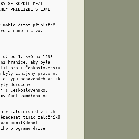
 BY SE ROZDÍL MEZI
ÁHLY PŘIBLIŽNĚ STEJNÉ
mohla čítat přibližně
tvo a námořnictvo.
už od 1. května 1938.
dní hranice, aby byla
stit proti Československu
m byly zahájeny práce na
u a typu nasazených vojsk
byly doručeny
oj s Československou
 cvičení zaměřená na
 v záložních divizích
těpadesát tisíc záložníků
ouze osmitýdenní
ního programu dříve