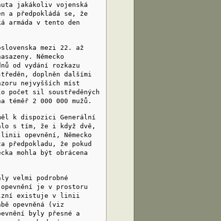
nuta jakákoliv vojenská
en a předpokládá se, že
ká armáda v tento den
lovenska mezi 22. až
nasazeny. Německo
dnů od vydání rozkazu
středěn, doplněn dalšími
ázoru nejvyšších míst
lo počet sil soustředěných
na téměř 2 000 000 mužů.
l k dispozici Generální
alo s tím, že i když dvě,
 linii opevnění, Německo
za předpokladu, že pokud
ecka mohla být obrácena
ly velmi podrobné
 opevnění je v prostoru
lzní existuje v linii
abě opevněná (viz
pevnění byly přesné a