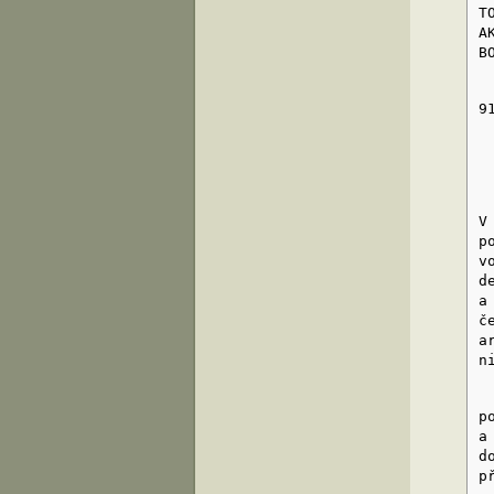
T
A
B
S
9
V
V
p
v
d
a
č
a
n
B
p
a
d
p