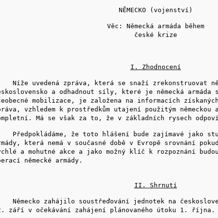
NĚMECKO (vojenství)
Věc: Německá armáda během
české krize
I. Zhodnocení
íže uvedená zpráva, která se snaží zrekonstruovat něm
eskoslovensko a odhadnout síly, které je německá armáda 
šeobecné mobilizace, je založena na informacích získanýc
práva, vzhledem k prostředkům utajení použitým německou 
ompletní. Má se však za to, že v základních rysech odpov
ředpokládáme, že toto hlášení bude zajímavé jako stud
rmády, která nemá v současné době v Evropě srovnání poku
ychlé a mohutné akce a jako možný klíč k rozpoznání budo
perací německé armády.
II. Shrnutí
ěmecko zahájilo soustřeďování jednotek na českosloven
2. září v očekávání zahájení plánovaného útoku 1. října.