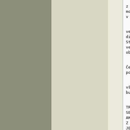
A
z
m
v
A
v
d
S
v
o
P
Č
p
P
v
b
V
T
S
A
Z
J