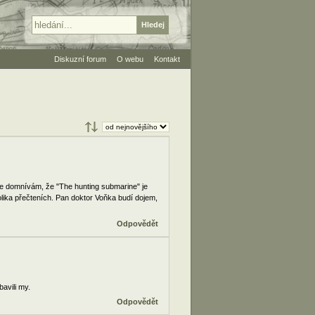
Diskuzní forum
O webu
Kontakt
 se domnívám, že "The hunting submarine" je
olika přečteních. Pan doktor Voňka budí dojem,
Odpovědět
avili my.
Odpovědět