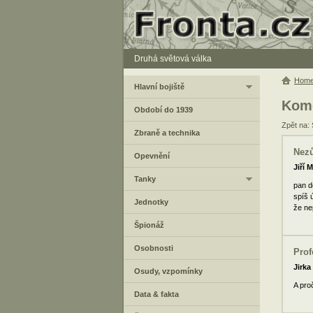
Druhá světová válka
Hom
Hlavní bojiště
Kome
Období do 1939
Zpět na: 
Zbraně a technika
Nezů
Opevnění
Jiří 
Tanky
pan d
spíš 
Jednotky
že nep
Špionáž
Osobnosti
Prof
Jirka
Osudy, vzpomínky
A pro
Data & fakta