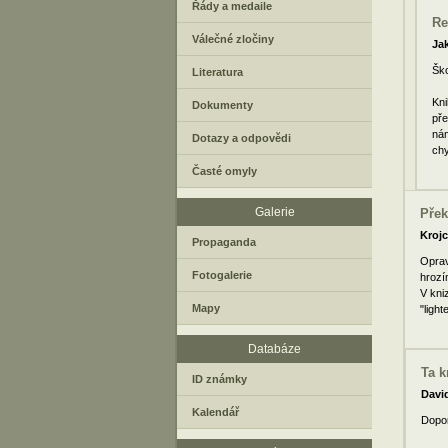
Řády a medaile
Re
Válečné zločiny
Ja
Ško
Literatura
Kni
Dokumenty
pře
nám
Dotazy a odpovědi
chy
Časté omyly
Galerie
Přek
Krojc
Propaganda
Oprav
Fotogalerie
hrozí
V kni
Mapy
"ligh
Databáze
Ta k
ID známky
Davi
Kalendář
Dopor