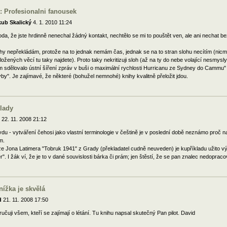
: Profesionalni fanousek
kub Skalický
4. 1. 2010 11:24
da, že jste hrdinně nenechal žádný kontakt, nechtělo se mi to pouštět ven, ale ani nechat b
hy nepřekládám, protože na to jednak nemám čas, jednak se na to stran slohu necítím (nicmé
ložených věcí tu taky najdete). Proto taky nekritizuji sloh (až na ty do nebe volající nesmys
 sdělovalo ústní šíření zpráv v buši o maximální rychlosti Hurricanu ze Sydney do Cammu"
by". Je zajímavé, že některé (bohužel nemnohé) knihy kvalitně přeložit jdou.
lady
22. 11. 2008 21:12
du - vytváření čehosi jako vlastní terminologie v češtině je v poslední době neznámo proč 
m.
ze Jona Latimera "Tobruk 1941" z Grady (překladatel cudně neuveden) je kupříkladu užito v
ter". I žák ví, že je to v dané souvislosti bárka či prám; jen štěstí, že se pan znalec nedoprac
nížka je skvělá
d
21. 11. 2008 17:50
učuji všem, kteří se zajímají o létání. Tu knihu napsal skutečný Pan pilot. David