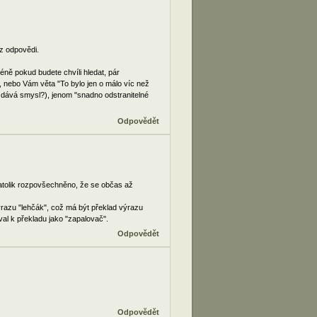
ez odpovědi.
ně pokud budete chvíli hledat, pár
ly, nebo Vám věta "To bylo jen o málo víc než
 dává smysl?), jenom "snadno odstranitelné
Odpovědět
natolik rozpovšechněno, že se občas až
ýrazu "lehčák", což má být překlad výrazu
oval k překladu jako "zapalovač".
Odpovědět
Odpovědět