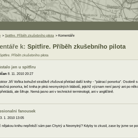
e
>
Spitfire. Příběh zkušebního pilota
> Komentáře
ntáře k:
Spitfire. Příběh zkušebního pilota
Spitfire. Příběh zkušebního pilota
stalo jen u spitfiru
Mičan
8. 11. 2010 20:27
oktor Jiří Voňka bohužel strašlivě zfušoval překlad další knihy - "pátrací ponorka". Osobně
útočná ponorka, leč kniha je plná nesmyslných blábolů, jejichž význam není jasný ani po něk
řekládá, ale šifruje. Nemá jasno ani v technické terminologii, ani v angličtině.
esionalni fanousek
3. 1. 2010 13:05
č nějakou knihu nepřeloží sám pan Chytrý a Neomylný? Kdyby to zkusil, zase by jsme se pob