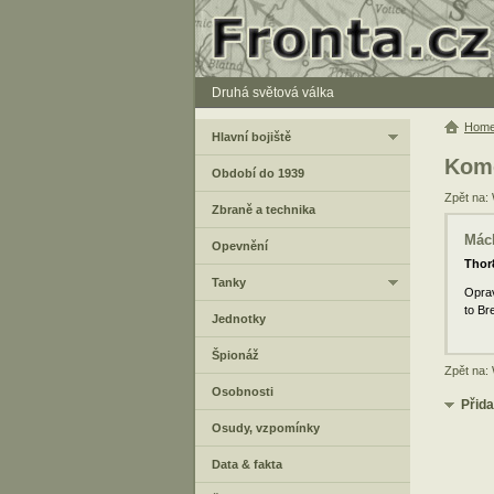
Druhá světová válka
Hom
Hlavní bojiště
Kome
Období do 1939
Zpět na:
Zbraně a technika
Mác
Opevnění
Thor
Tanky
Oprav
to Br
Jednotky
Špionáž
Zpět na:
Osobnosti
Přid
Osudy, vzpomínky
Data & fakta