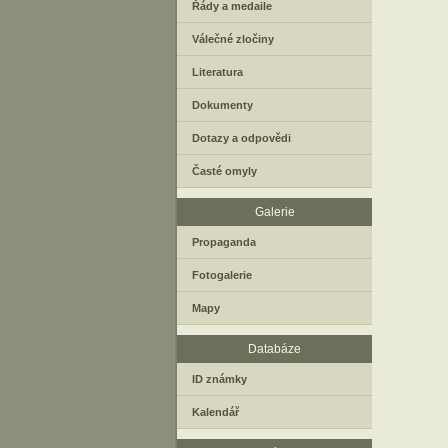
Řády a medaile
Válečné zločiny
Literatura
Dokumenty
Dotazy a odpovědi
Časté omyly
Galerie
Propaganda
Fotogalerie
Mapy
Databáze
ID známky
Kalendář