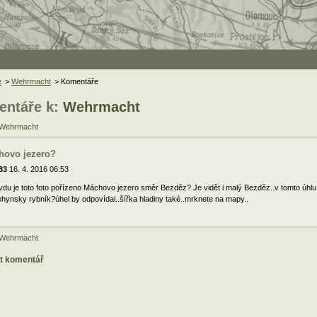
e
>
Wehrmacht
> Komentáře
ntáře k:
Wehrmacht
 Wehrmacht
hovo jezero?
83
16. 4. 2016 06:53
du je toto foto pořízeno Máchovo jezero směr Bezděz? Je vidět i malý Bezděz..v tomto úhl
ehynsky rybník?úhel by odpovídal..šířka hladiny také..mrknete na mapy..
 Wehrmacht
at komentář