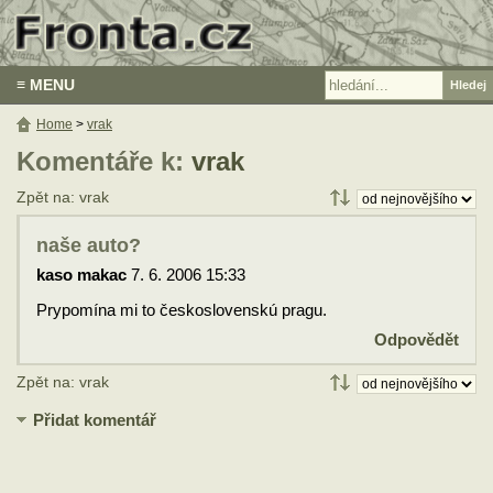
≡ MENU
Home
>
vrak
Komentáře k:
vrak
Zpět na: vrak
naše auto?
kaso makac
7. 6. 2006 15:33
Prypomína mi to československú pragu.
Odpovědět
Zpět na: vrak
Přidat komentář