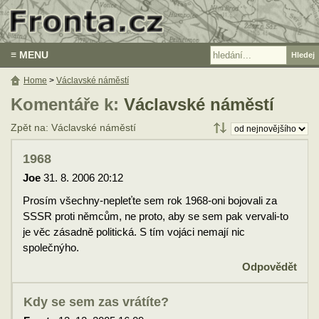
≡ MENU
Home
>
Václavské náměstí
Komentáře k:
Václavské náměstí
Zpět na: Václavské náměstí
1968
Joe
31. 8. 2006 20:12
Prosím všechny-nepleťte sem rok 1968-oni bojovali za
SSSR proti němcům, ne proto, aby se sem pak vervali-to
je věc zásadně politická. S tím vojáci nemají nic
společnýho.
Odpovědět
Kdy se sem zas vrátíte?