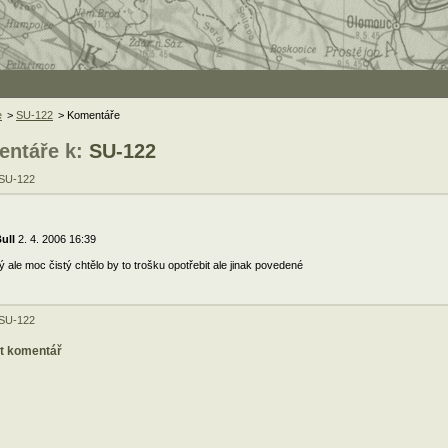
e
>
SU-122
> Komentáře
ntáře k:
SU-122
 SU-122
ull
2. 4. 2006 16:39
 ale moc čistý chtělo by to trošku opotřebit ale jinak povedené
 SU-122
at komentář