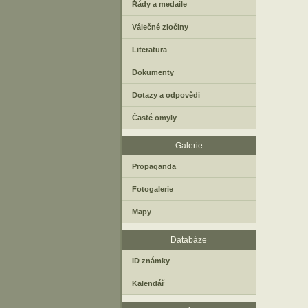
Řády a medaile
Válečné zločiny
Literatura
Dokumenty
Dotazy a odpovědi
Časté omyly
Galerie
Propaganda
Fotogalerie
Mapy
Databáze
ID známky
Kalendář