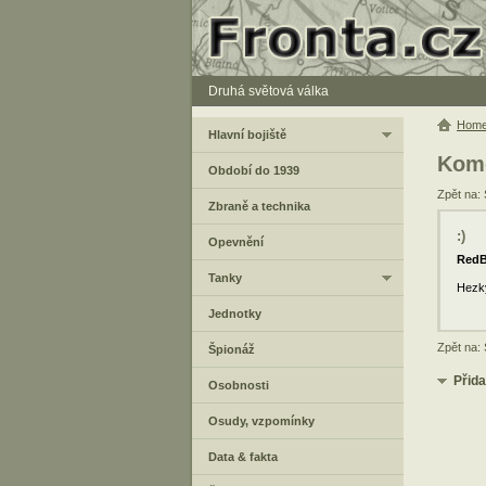
Druhá světová válka
Hom
Hlavní bojiště
Kome
Období do 1939
Zpět na:
Zbraně a technika
:)
Opevnění
RedB
Tanky
Hezký
Jednotky
Zpět na:
Špionáž
Přid
Osobnosti
Osudy, vzpomínky
Data & fakta