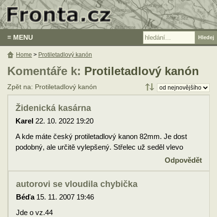
≡ MENU
Home
>
Protiletadlový kanón
Komentáře k:
Protiletadlový kanón
Zpět na: Protiletadlový kanón
Židenická kasárna
Karel
22. 10. 2022 19:20
A kde máte český protiletadlový kanon 82mm. Je dost
podobný, ale určitě vylepšený. Střelec už seděl vlevo
Odpovědět
autorovi se vloudila chybička
Béďa
15. 11. 2007 19:46
Jde o vz.44