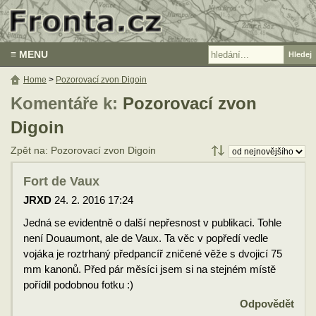
≡ MENU
Home
>
Pozorovací zvon Digoin
Komentáře k:
Pozorovací zvon
Digoin
Zpět na: Pozorovací zvon Digoin
Fort de Vaux
JRXD
24. 2. 2016 17:24
Jedná se evidentně o další nepřesnost v publikaci. Tohle
není Douaumont, ale de Vaux. Ta věc v popředí vedle
vojáka je roztrhaný předpancíř zničené věže s dvojicí 75
mm kanonů. Před pár měsíci jsem si na stejném místě
pořídil podobnou fotku :)
Odpovědět