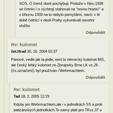
SOS. O čemž dosti pochybuji. Protože v říjnu 1938
se četnící i s výzbrojí stahovali na "novou hranici" a
v březnu 1939 na to nebylo pomyšlení, navíc v té
době četnící v okolí Prahy vykonávali resortní
službu
Odpovědět
Re: kulomet
čet.Hrad
30. 10. 2004 02:37
Pánové, vedle jak ta jedle, není to německý kulomet MG,
ale český lehký kulomet ze Zbrojovky Brno LK vz.26
(čs.označení), byl používán i Wehrmachtem.
Odpovědět
Re: kulomet
Tad
18. 2. 2005 12:19
Kdyby jen Wehrmachtem,ale i v jednotkách SS a proti
patizánských jednotkách.To samý platí pro TKvz.37 u