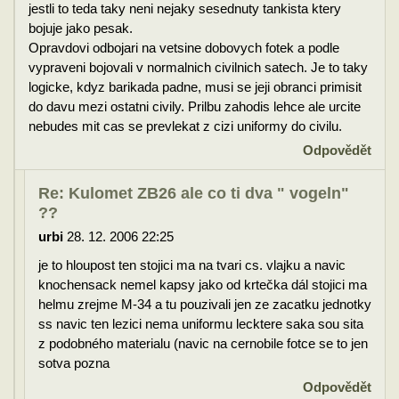
jestli to teda taky neni nejaky sesednuty tankista ktery
bojuje jako pesak.
Opravdovi odbojari na vetsine dobovych fotek a podle
vypraveni bojovali v normalnich civilnich satech. Je to taky
logicke, kdyz barikada padne, musi se jeji obranci primisit
do davu mezi ostatni civily. Prilbu zahodis lehce ale urcite
nebudes mit cas se prevlekat z cizi uniformy do civilu.
Odpovědět
Re: Kulomet ZB26 ale co ti dva " vogeln"
??
urbi
28. 12. 2006 22:25
je to hloupost ten stojici ma na tvari cs. vlajku a navic
knochensack nemel kapsy jako od krtečka dál stojici ma
helmu zrejme M-34 a tu pouzivali jen ze zacatku jednotky
ss navic ten lezici nema uniformu lecktere saka sou sita
z podobného materialu (navic na cernobile fotce se to jen
sotva pozna
Odpovědět