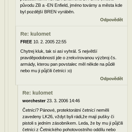
původu ZB a -EN Enfield, jméno továrny a města kde
byl pozdější BREN vyráběn.
Odpovědět
Re: kulomet
FREE
10. 2. 2005 22:55
Chytrej kluk, tak si asi vyhrál. S největší
pravděpodobností jde o zrekvírovanou výzbroj čs.
armády, kterou pan povstalec měl někde na půdě
nebo mu ji půjčili četníci :o)
Odpovědět
Re: kulomet
worchester
23. 3. 2006 14:46
Četnící? Pánové, protektorátní četnící neměli
zavedeny LK26, vždyt byli rádi,že mají pušky či
pistoli s jedním zásobníkem. Leda, že by mu ji půjčili
četníci z Četnického pohotovostního oddílu nebo