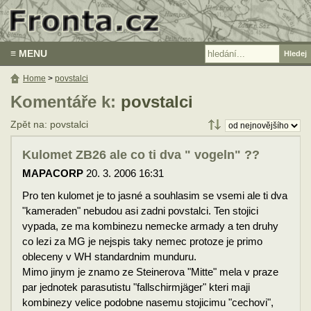
≡ MENU
Home
>
povstalci
Komentáře k:
povstalci
Zpět na: povstalci
Kulomet ZB26 ale co ti dva " vogeln" ??
MAPACORP
20. 3. 2006 16:31
Pro ten kulomet je to jasné a souhlasim se vsemi ale ti dva
"kameraden" nebudou asi zadni povstalci. Ten stojici
vypada, ze ma kombinezu nemecke armady a ten druhy
co lezi za MG je nejspis taky nemec protoze je primo
obleceny v WH standardnim munduru.
Mimo jinym je znamo ze Steinerova "Mitte" mela v praze
par jednotek parasutistu "fallschirmjäger" kteri maji
kombinezy velice podobne nasemu stojicimu "cechovi",