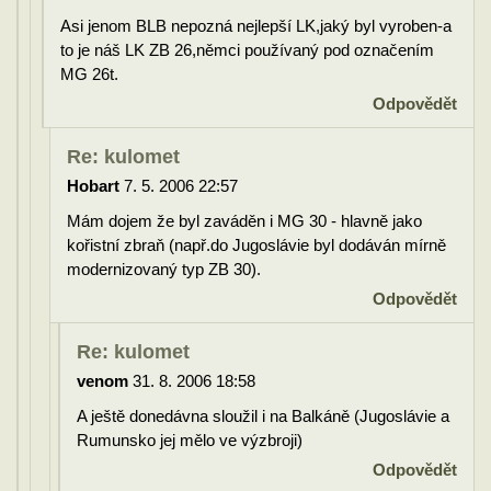
Asi jenom BLB nepozná nejlepší LK,jaký byl vyroben-a
to je náš LK ZB 26,němci používaný pod označením
MG 26t.
Odpovědět
Re: kulomet
Hobart
7. 5. 2006 22:57
Mám dojem že byl zaváděn i MG 30 - hlavně jako
kořistní zbraň (např.do Jugoslávie byl dodáván mírně
modernizovaný typ ZB 30).
Odpovědět
Re: kulomet
venom
31. 8. 2006 18:58
A ještě donedávna sloužil i na Balkáně (Jugoslávie a
Rumunsko jej mělo ve výzbroji)
Odpovědět