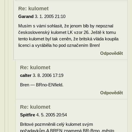
Re: kulomet
Garand
3. 1. 2005 21:10
Musím s vámi sohlasit, že jenom blb by nepoznal
československý kulomet LK vzor 26. Ještě k tomu
tento kulomet byl tak ceněn, že britská vláda koupila
licenci a vyráběla ho pod označením Bren!
Odpovědět
Re: kulomet
calter
3. 8. 2006 17:19
Bren — BRno-ENfield.
Odpovědět
Re: kulomet
Spitfire
4. 5. 2005 20:54
Britové pozmněnili celý kulomet svým
požadavkům.A BREN znamená BR-Brno ,město